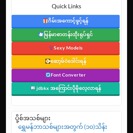
Quick Links
ဂိမ်းအကောင့်ဖွင့်ရန်
မြန်မာစာတန်းထိုးရုပ်ရှင်
Sexy Models
ဆော့ဖ်ဝဲဒေါင်းရန်
Font Converter
jdbkx အကြောင်းပိုမိုလေ့လာရန်
ပို့စ်အသစ်များ
ရွှေမန်ဘာသစ်များအတွက် (၁၀)သိန်း