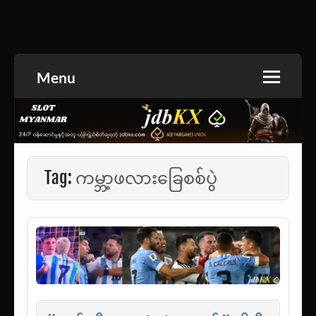
Skip
to
အားကစားသတင်း | ရုပ်ရှင်အညွှန်း | စာအုပ်စင် |
jdbKX News
content
ဝတ္ထုတို
Menu
Tag:
ကမ္ဘာ့ဖလားခြေစစ်ပွဲ