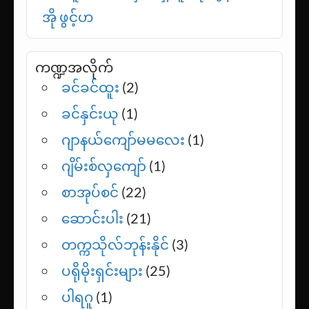
အို ဖွင့်ဟ
ကဏ္ဍအလိုက်
ခင်ခင်ထူး
(2)
ခင်နှင်းယု
(1)
ဂျာနယ်ကျော်မမလေး
(1)
ဂျိမ်းစ်လှကျော်
(1)
စာအုပ်စင်
(22)
ဆောင်းပါး
(21)
တက္ကသိုလ်ဘုန်းနိုင်
(3)
ပရိုမိုးရှင်းများ
(25)
ပါရဂူ
(1)