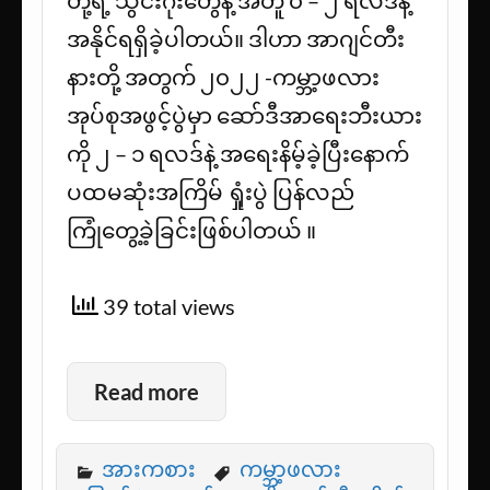
တို့ရဲ့ သွင်းဂိုးတွေနဲ့ အတူ ၀ – ၂ ရလဒ်နဲ့
အနိုင်ရရှိခဲ့ပါတယ်။ ဒါဟာ အာဂျင်တီး
နားတို့ အတွက် ၂၀၂၂ -ကမ္ဘာ့ဖလား
အုပ်စုအဖွင့်ပွဲမှာ ဆော်ဒီအာရေးဘီးယား
ကို ၂ – ၁ ရလဒ်နဲ့ အရေးနိမ့်ခဲ့ပြီးနောက်
ပထမဆုံးအကြိမ် ရှုံးပွဲ ပြန်လည်
ကြုံတွေ့ခဲ့ခြင်းဖြစ်ပါတယ် ။
39 total views
Read more
အားကစား
ကမ္ဘာ့ဖလား