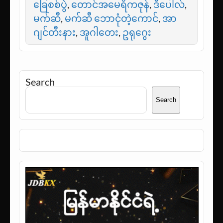
ခြေစစ်ပွဲ
,
တောင်အမေရိကဇုန်
,
ဒီပေါလ်
,
မက်ဆီ
,
မက်ဆီ ဘောငုံတဲ့ကောင်
,
အာ
ဂျင်တီးနား
,
အူဂါတေး
,
ဥရုဂွေး
Search
Search