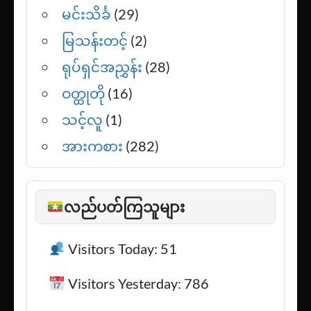
မင်းသိင်္ခ
(29)
မြသန်းတင့်
(2)
ရုပ်ရှင်အညွှန်း
(28)
ဝတ္ထုတို
(16)
သင့်လူ
(1)
အားကစား
(282)
လည်ပတ်ကြသူများ
Visitors Today: 51
Visitors Yesterday: 786