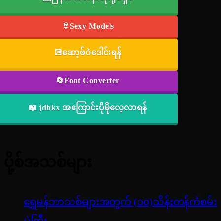
👙Sexy Models
💽ဆော့ဖ်ဝဲဒေါင်းရန်
🔄Font Converter
📖 jdbkx အကြောင်းပိုမိုလေ့လာရန်
ပို့စ်အသစ်များ
ရွှေမန်ဘာသစ်များအတွက် (၁၀)သိန်းတန်ကံစမ်း
ပွဲကြီး