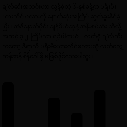
ချဲလ်ဆီးအသင်းဟာ လွန်ခဲ့တဲ့ ၆-နှစ်ခန့်က ပရီးမီး
ယားလိဂ် ဖလားကို နောက်ဆုံးအကြိမ် ဆွတ်ခူးနိုင်ခဲ့
ပြီး ၊ အဲဒီနောက်ပိုင်း ချန်ပီယံဆုနဲ့ အနီးစပ်ဆုံး ဆိုလို့
အဆင့် ၃ ၂-ကြိမ်သာ ရခဲ့ပါတယ် ။ လက်ရှိ ချဲလ်ဆီး
ကတော့ ဒီရာသီ ပရီးမီးယားလိဂ်ဖလားကို လက်တွေ့
ဆန်ဆန် စိန်ခေါ်ဖို့ မဖြစ်နိုင်သေးပါဘူး ။