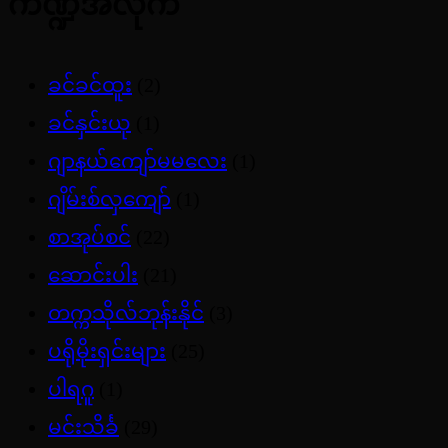
ကဏ္ဍအလိုက်
ခင်ခင်ထူး
(2)
ခင်နှင်းယု
(1)
ဂျာနယ်ကျော်မမလေး
(1)
ဂျိမ်းစ်လှကျော်
(1)
စာအုပ်စင်
(22)
ဆောင်းပါး
(21)
တက္ကသိုလ်ဘုန်းနိုင်
(3)
ပရိုမိုးရှင်းများ
(25)
ပါရဂူ
(1)
မင်းသိင်္ခ
(29)