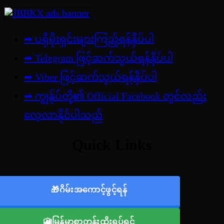
➡ ပရိုမိုးရှင်းများကြည့်ရန်နှိပ်ပါ
➡ Telegram ဖြင့်ဆက်သွယ်ရန်နှိပ်ပါ
➡
Viber ဖြင့်ဆက်သွယ်ရန်နှိပ်ပါ
➡ ကျွန်ုပ်တို့၏ Official Facebook တွင်လည်း
လေ့လာနိုင်ပါသည်
Quick Links
🎁ဂိမ်းအကောင့်ဖွင့်ရန်
🎦မြန်မာစာတန်းထိုးရုပ်ရှင်