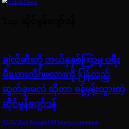
Tag:
ဆိုင်မွန်ဂျော်ဒန်
ချဲလ်ဆီးတို့ ဘယ်နှနှစ်ကြာမှ ပရီး
မီးယားလိဂ်ဖလားကို ပြန်လည်
ဆွတ်ခူးမလဲ ဆိုတာ ခန့်မှန်းသွားတဲ့
ဆိုင်မွန်ဂျော်ဒန်
02/11/2023
kaixin6688
Leave a comment