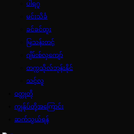
ပါရဂူ
မင်းသိင်္ခ
ခင်ခင်ထူး
မြသန်းတင့်
ဂျိမ်းစ်လှကျော်
တက္ကသိုလ်ဘုန်းနိုင်
သင့်လူ
ဝတ္ထုတို
ကျွန်ုပ်တို့အကြောင်း
ဆက်သွယ်ရန်