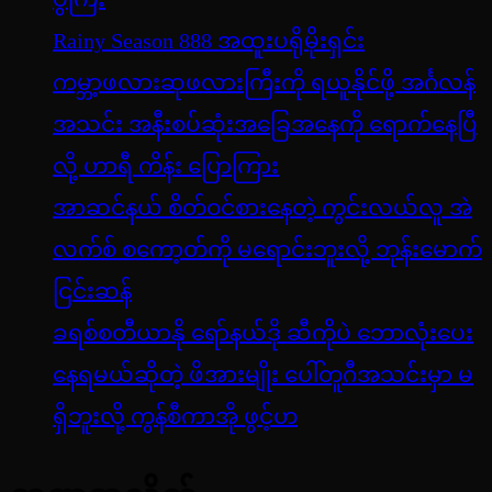
Rainy Season 888 အထူးပရိုမိုးရှင်း
ကမ္ဘာ့ဖလားဆုဖလားကြီးကို ရယူနိုင်ဖို့ အင်္ဂလန်
အသင်း အနီးစပ်ဆုံးအခြေအနေကို ရောက်နေပြီ
လို့ ဟာရီ ကိန်း ပြောကြား
အာဆင်နယ် စိတ်ဝင်စားနေတဲ့ ကွင်းလယ်လူ အဲ
လက်စ် စကော့တ်ကို မရောင်းဘူးလို့ ဘုန်းမောက်
ငြင်းဆန်
ခရစ်စတီယာနို ရော်နယ်ဒို ဆီကိုပဲ ဘောလုံးပေး
နေရမယ်ဆိုတဲ့ ဖိအားမျိုး ပေါ်တူဂီအသင်းမှာ မ
ရှိဘူးလို့ ကွန်စီကာအို ဖွင့်ဟ