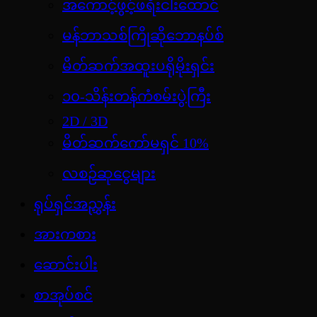
အကောင့်ဖွင့်ဖရီးငါးထောင်
မန်ဘာသစ်ကြိုဆိုဘောနပ်စ်
မိတ်ဆက်အထူးပရိုမိုးရှင်း
၁၀-သိန်းတန်ကံစမ်းပွဲကြီး
2D / 3D
မိတ်ဆက်ကော်မရှင် 10%
လစဉ်ဆုငွေများ
ရုပ်ရှင်အညွှန်း
အားကစား
ဆောင်းပါး
စာအုပ်စင်