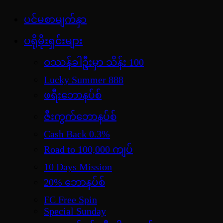
Skip
ပင်မစာမျက်နှာ
jdbKX News
to
အားကစားသတင်း | ရုပ်ရှင်အညွှန်း | စာအုပ်စင် |
content
ပရိုမိုးရှင်းများ
ဝတ္ထုတို
ဝဿန်ခါဦးမှာ သိန်း 100
Lucky Summer 888
ဖရီးဘောနပ်စ်
ဇီးကွက်ဘောနပ်စ်
Cash Back 0.3%
Road to 100,000 ကျပ်
10 Days Mission
20% ဘောနပ်စ်
FC Free Spin
Special Sunday