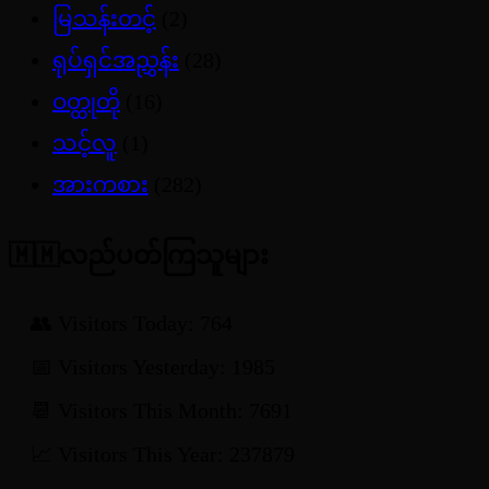
မြသန်းတင့်
(2)
ရုပ်ရှင်အညွှန်း
(28)
ဝတ္ထုတို
(16)
သင့်လူ
(1)
အားကစား
(282)
🇲🇲လည်ပတ်ကြသူများ
👥 Visitors Today: 764
📅 Visitors Yesterday: 1985
📆 Visitors This Month: 7691
📈 Visitors This Year: 237879