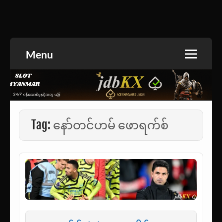
Skip
to
အားကစားသတင်း | ရုပ်ရှင်အညွှန်း | စာအုပ်စင် |
jdbKX News
content
ဝတ္ထုတို
Menu
Tag:
နော်တင်ဟမ် ဖောရက်စ်