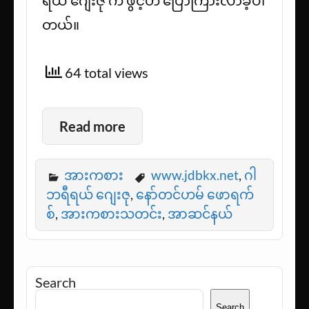
ရယ် ဂျေးဇု က ဖွင့်ဟ ပြောကြားလာခဲ့ပါ
တယ်။
64 total views
Read more
အားကစား
www.jdbkx.net
,
ဂါ
ဘရီရယ် ဂျေးဇု
,
နော်တင်ဟမ် ဖောရက်
စ်
,
အားကစားသတင်း
,
အာဆင်နယ်
Search
Search