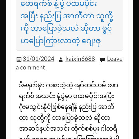
ဖောရက်စ် နဲ့ ပွဲ ပထမပိုင်း
အပြီး နည်းပြ အာတီတာ သူတို့
ကို ဘာပြောခဲ့သလဲ ဆိုတာ ဖွင့်
ဟပြောကြားလာတဲ့ ဂျေးဇု
31/01/2024
kaixin6688
Leave
a comment
ဒီမနက်မှာ ကစားခဲ့တဲ့ နော်တင်ဟမ် ဖော
ရက်စ် အသင်း နဲ့ပွဲမှာ ပထမပိုင်းအပြီး
ဂိုးမသွင်းနိုင်ဖြစ်နေချိန် နည်းပြ အာတီ
တာ သူတို့ကို ဘာပြောခဲ့သလဲ ဆိုတာ
အာဆင်နယ်အသင်း တိုက်စစ်မှူး ဂါဘရီ