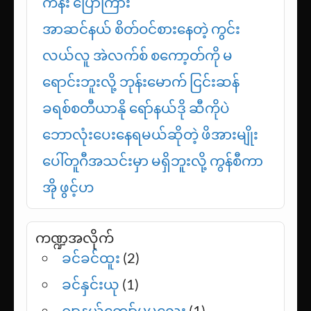
ကိန်း ပြောကြား
အာဆင်နယ် စိတ်ဝင်စားနေတဲ့ ကွင်း
လယ်လူ အဲလက်စ် စကော့တ်ကို မ
ရောင်းဘူးလို့ ဘုန်းမောက် ငြင်းဆန်
ခရစ်စတီယာနို ရော်နယ်ဒို ဆီကိုပဲ
ဘောလုံးပေးနေရမယ်ဆိုတဲ့ ဖိအားမျိုး
ပေါ်တူဂီအသင်းမှာ မရှိဘူးလို့ ကွန်စီကာ
အို ဖွင့်ဟ
ကဏ္ဍအလိုက်
ခင်ခင်ထူး
(2)
ခင်နှင်းယု
(1)
ဂျာနယ်ကျော်မမလေး
(1)