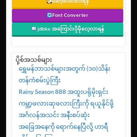
ဆော့ဖ်ဝဲဒေါင်းရန်
Font Converter
jdbkx အကြောင်းပိုမိုလေ့လာရန်
ပို့စ်အသစ်များ
ရွှေမန်ဘာသစ်များအတွက် (၁၀)သိန်း
တန်ကံစမ်းပွဲကြီး
Rainy Season 888 အထူးပရိုမိုးရှင်း
ကမ္ဘာ့ဖလားဆုဖလားကြီးကို ရယူနိုင်ဖို့
အင်္ဂလန်အသင်း အနီးစပ်ဆုံး
အခြေအနေကို ရောက်နေပြီလို့ ဟာရီ