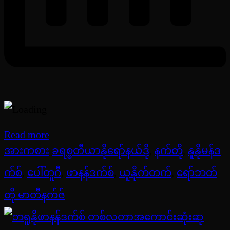
Read more
အားကစား
ခရစ္စတီယာနိုရော်နယ်ဒို
,
နက်တို
,
နူနိုမန်ဒ
က်စ်
,
ပေါ်တူဂီ
,
ဖာနန်ဒက်စ်
,
ယူနိုက်တက်
,
ရော်ဘတ်
တို မာတီနက်ဇ်