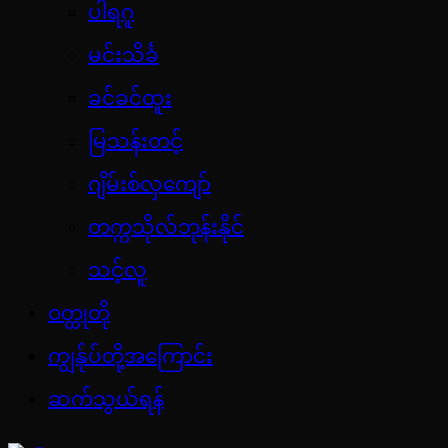
ပါရဂူ
မင်းသိင်္ခ
ခင်ခင်ထူး
မြသန်းတင့်
ဂျိမ်းစ်လှကျော်
တက္ကသိုလ်ဘုန်းနိုင်
သင့်လူ
ဝတ္ထုတို
ကျွန်ုပ်တို့အကြောင်း
ဆက်သွယ်ရန်