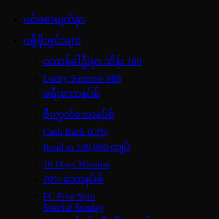
Skip
ပင်မစာမျက်နှာ
jdbKX News
to
အားကစားသတင်း | ရုပ်ရှင်အညွှန်း | စာအုပ်စင် |
content
ပရိုမိုးရှင်းများ
ဝတ္ထုတို
ဝဿန်ခါဦးမှာ သိန်း 100
Lucky Summer 888
ဖရီးဘောနပ်စ်
ဇီးကွက်ဘောနပ်စ်
Cash Back 0.3%
Road to 100,000 ကျပ်
10 Days Mission
20% ဘောနပ်စ်
FC Free Spin
Special Sunday