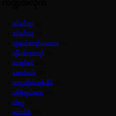
ကဏ္ဍအလိုက်
ခင်ခင်ထူး
(2)
ခင်နှင်းယု
(1)
ဂျာနယ်ကျော်မမလေး
(1)
ဂျိမ်းစ်လှကျော်
(1)
စာအုပ်စင်
(22)
ဆောင်းပါး
(21)
တက္ကသိုလ်ဘုန်းနိုင်
(3)
ပရိုမိုးရှင်းများ
(25)
ပါရဂူ
(1)
မင်းသိင်္ခ
(29)