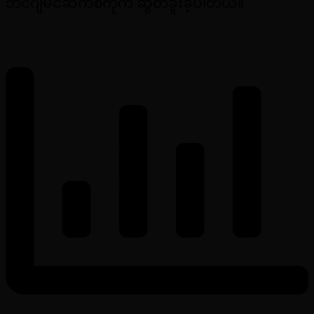
ဘင်ဂျမင်ဆက်စ်ကိုက ဆွတ်ခူးခဲ့ပါတယ်။