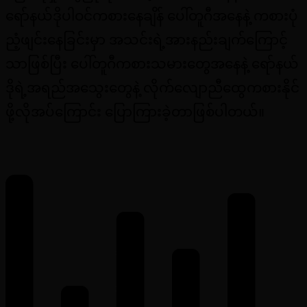
ရော်နယ်ဒိုပါဝင်ကစားနေချိန် ပေါ်တူဂီအနေနဲ့ ကစားပုံ
ညံ့ဖျင်းနေခြင်းမှာ အသင်းရဲ့အားနည်းချက်ကြောင့်
သာဖြစ်ပြီး ပေါ်တူဂီကစားသမားတွေအနေနဲ့ ရော်နယ်
ဒိုရဲ့အရည်အသွေးတွေနဲ့ လိုက်လျောညီထွေကစားနိုင်
ဖို့လိုအပ်ကြောင်း ပြောကြားခဲ့တာဖြစ်ပါတယ်။