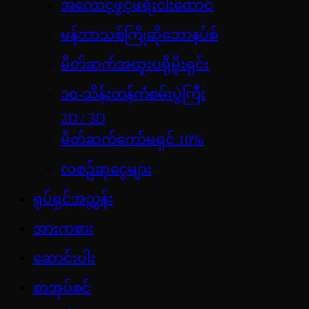
အကောင့်ဖွင့်ဖရီးငါးထောင်
မန်ဘာသစ်ကြိုဆိုဘောနပ်စ်
မိတ်ဆက်အထူးပရိုမိုးရှင်း
၁၀-သိန်းတန်ကံစမ်းပွဲကြီး
2D / 3D
မိတ်ဆက်ကော်မရှင် 10%
လစဉ်ဆုငွေများ
ရုပ်ရှင်အညွှန်း
အားကစား
ဆောင်းပါး
စာအုပ်စင်