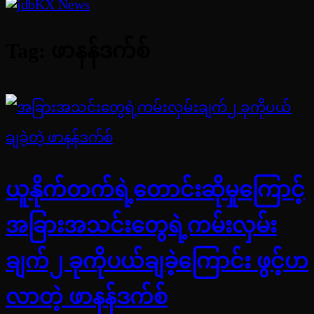
Tag:
ဖာနန်ဒက်စ်
ယူနိုက်တက်ရဲ့တောင်းဆိုမှုကြောင့်
အခြားအသင်းတွေရဲ့ကမ်းလှမ်း
ချက်၂ ခုကိုပယ်ချခဲ့ကြောင်း ဖွင့်ဟ
လာတဲ့ ဖာနန်ဒက်စ်