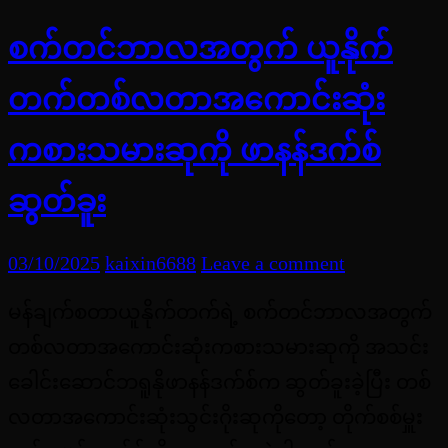
စက်တင်ဘာလအတွက် ယူနိုက်
တက်တစ်လတာအကောင်းဆုံး
ကစားသမားဆုကို ဖာနန်ဒက်စ်
ဆွတ်ခူး
03/10/2025
kaixin6688
Leave a comment
မန်ချက်စတာယူနိုက်တက်ရဲ့ စက်တင်ဘာလအတွက်
တစ်လတာအကောင်းဆုံးကစားသမားဆုကို အသင်း
ခေါင်းဆောင်ဘရူနိုဖာနန်ဒက်စ်က ဆွတ်ခူးခဲ့ပြီး တစ်
လတာအကောင်းဆုံးသွင်းဂိုးဆုကိုတော့ တိုက်စစ်မှူး