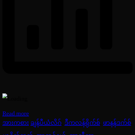
Read more
အားကစား
ချန်ပီယံလိဂ်
,
ဒီကလန်ရိုက်စ်
,
ဖာနန်ဒက်စ်
,