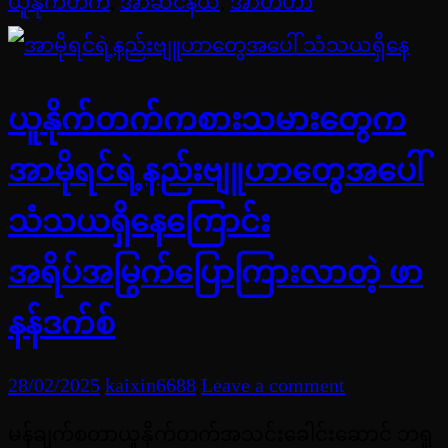
ယူနိုက်တက်
,
အာဆင်နယ်
,
အာတီတာ
ယူနိုက်တက်ကစားသမားတွေက
အာမိုရင်ရဲ့နည်းဗျူဟာတွေအပေါ်
သံသယရှိနေကြောင်း
အရိပ်အမြွက်ပြောကြားလာတဲ့ ဖာ
နန်ဒက်စ်
28/02/2025
kaixin6688
Leave a comment
မန်ချက်စတာယူနိုက်တက်အသင်းခေါင်းဆောင် ဘရူ