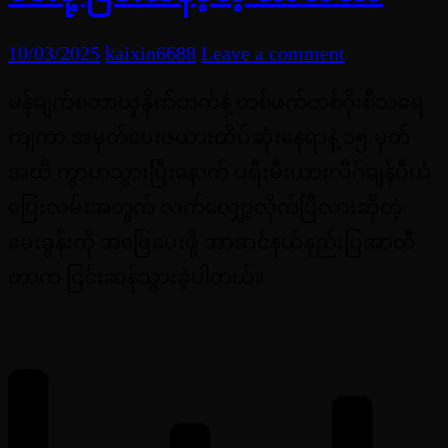
10/03/2025
kaixin6688
Leave a comment
မန်ချက်စတာယူနိုက်တက်နဲ့ တစ်ဖက်တစ်ဂိုးစီသရေ
ကျကာ အမှတ်ပေးဇယားထိပ်ဆုံးနေရာနဲ့ ၁၅ မှတ်
အထိ ကွာဟသွားပြီးနောက် ပရီးမီးယားလိဂ်ချန်ပီယံ
ပြေးလမ်းအတွက် လက်လျှော့လိုက်ပြီလားဆိုတဲ့
မေးခွန်းကို အဖြေပေးဖို့ အာဆင်နယ်နည်းပြအာတီ
တာက ငြင်းဆန်သွားခဲ့ပါတယ်။