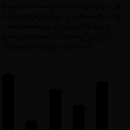
နိုဖာနန်ဒက်စ်က မနေ့နံနက်က အစ်ဆွစ်ချ်ကို ၃-၂ နဲ့
အနိုင်ရခဲ့တဲ့ပွဲစဉ်အပြီးမှာ သူအပါအဝင် အသင်းရဲ့
ကစားသမားတွေဟာ နည်းပြရူဘင်အာမိုရင်ရဲ့
နည်းဗျူဟာတွေအပေါ်သံသဝင်နေကြကြောင်း
အရိပ်အမြွက် ပြောကြားလာခဲ့ပါတယ်။