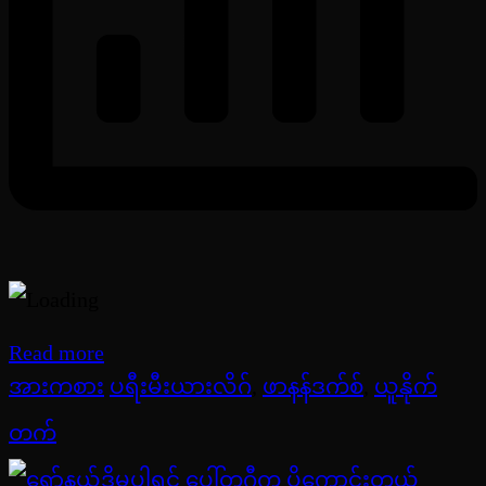
Read more
အားကစား
ပရီးမီးယားလိဂ်
,
ဖာနန်ဒက်စ်
,
ယူနိုက်
တက်