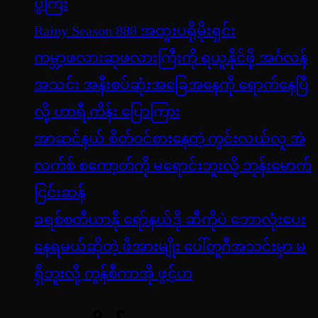
ပွဲကြီး
Rainy Season 888 အထူးပရိုမိုးရှင်း
ကမ္ဘာ့ဖလားဆုဖလားကြီးကို ရယူနိုင်ဖို့ အင်္ဂလန်
အသင်း အနီးစပ်ဆုံးအခြေအနေကို ရောက်နေပြီ
လို့ ဟာရီ ကိန်း ပြောကြား
အာဆင်နယ် စိတ်ဝင်စားနေတဲ့ ကွင်းလယ်လူ အဲ
လက်စ် စကော့တ်ကို မရောင်းဘူးလို့ ဘုန်းမောက်
ငြင်းဆန်
ခရစ်စတီယာနို ရော်နယ်ဒို ဆီကိုပဲ ဘောလုံးပေး
နေရမယ်ဆိုတဲ့ ဖိအားမျိုး ပေါ်တူဂီအသင်းမှာ မ
ရှိဘူးလို့ ကွန်စီကာအို ဖွင့်ဟ