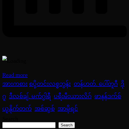
Read more
အားကစား
စပို့တင်းလစ္စဘွန်း
,
တန်ဟတ်. ပေါ်တူဂီ
,
ဒို
ဂူ
,
ဒီလစ်ချ်. မက်ဂွါရီ
,
ပရီးမီးယားလိဂ်
,
ဖာနန်ဒက်စ်
,
ယူနိုက်တက်
,
အစ်ဆွစ်
,
အာမိုရင်
Search
Search