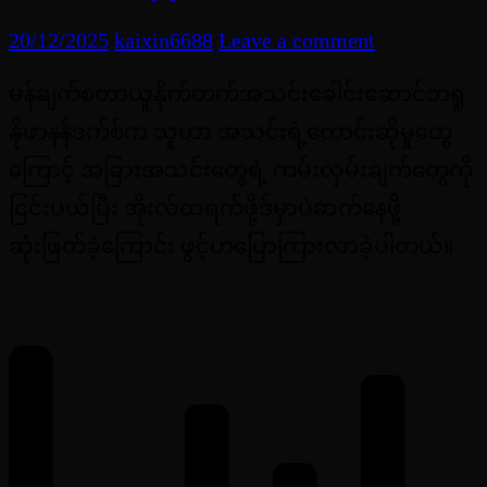
20/12/2025
kaixin6688
Leave a comment
မန်ချက်စတာယူနိုက်တက်အသင်းခေါင်းဆောင်ဘရူ
နိုဖာနန်ဒက်စ်က သူဟာ အသင်းရဲ့တောင်းဆိုမှုတွေ
ကြောင့် အခြားအသင်းတွေရဲ့ ကမ်းလှမ်းချက်တွေကို
ငြင်းပယ်ပြီး အိုးလ်ထရက်ဖို့ဒ်မှာပဲဆက်နေဖို့
ဆုံးဖြတ်ခဲ့ကြောင်း ဖွင့်ဟပြောကြားလာခဲ့ပါတယ်။