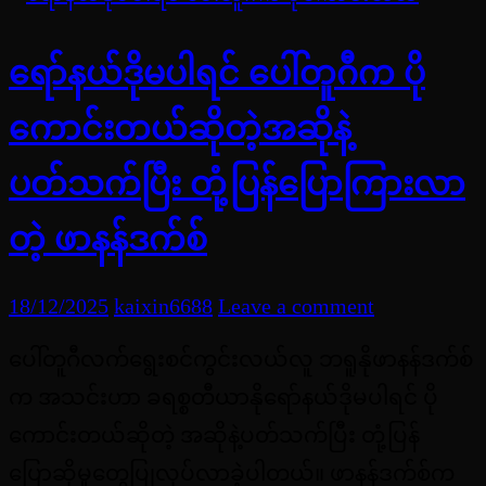
ရော်နယ်ဒိုမပါရင် ပေါ်တူဂီက ပို
ကောင်းတယ်ဆိုတဲ့အဆိုနဲ့
ပတ်သက်ပြီး တုံ့ပြန်ပြောကြားလာ
တဲ့ ဖာနန်ဒက်စ်
18/12/2025
kaixin6688
Leave a comment
ပေါ်တူဂီလက်ရွေးစင်ကွင်းလယ်လူ ဘရူနိုဖာနန်ဒက်စ်
က အသင်းဟာ ‌ခရစ္စတီယာနိုရော်နယ်ဒိုမပါရင် ပို
ကောင်းတယ်ဆိုတဲ့ အဆိုနဲ့ပတ်သက်ပြီး တုံ့ပြန်
ပြောဆိုမှုတွေပြုလုပ်လာခဲ့ပါတယ်။ ဖာနန်ဒက်စ်က