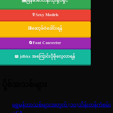
🎦မြန်မာစာတန်းထိုးရုပ်ရှင်
👙Sexy Models
💽ဆော့ဖ်ဝဲဒေါင်းရန်
🔄Font Converter
📖 jdbkx အကြောင်းပိုမိုလေ့လာရန်
ပို့စ်အသစ်များ
ရွှေမန်ဘာသစ်များအတွက် (၁၀)သိန်းတန်ကံစမ်း