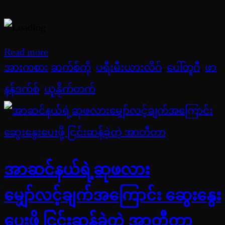
Read more
အားကစား
ဆက်စ်ကို
,
ပရီးမီးယားလိဂ်
,
ပေါ်တူဂီ
,
ဖာ
နန်ဒက်စ်
,
ယူနိုက်တက်
အာဆင်နယ်ရဲ့ဆုဖလား
မျှော်လင့်ချက်အကြောင်း ဆွေးနွေး
ပေးဖို့ ငြင်းဆန်ခဲ့တဲ့ အာတီတာ