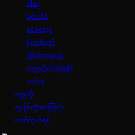
ပါရဂူ
မင်းသိင်္ခ
ခင်ခင်ထူး
မြသန်းတင့်
ဂျိမ်းစ်လှကျော်
တက္ကသိုလ်ဘုန်းနိုင်
သင့်လူ
ဝတ္ထုတို
ကျွန်ုပ်တို့အကြောင်း
ဆက်သွယ်ရန်