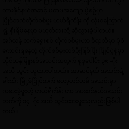
ကစားမဲ့ ဘိုင်ယန် မြူးနစ်အသင်းနဲ့ ချန်ပီယံလိဂ် ကွာ
တားဖိုင်နယ်အဆင့် ပထမအကျော့ ပွဲစဉ်မှာ
ပြိုင်ဘက်တိုက်စစ်မှူး ဟယ်ရီကိန်း ကို လုံးဝကြောက်
ရွှံ့ စိုးရိမ်နေမှာ မဟုတ်ဘူးလို့ ဆိုသွားခဲ့ပါတယ်။
အင်္ဂလန် လက်ရွေးစင် တိုက်စစ်မှူးဟာ ဒီရာသီမှာ ပုံစံ
ကောင်းရနေတဲ့ တိုက်စစ်မှူးတစ်ဦးဖြစ်ပြီး ပြိုင်ပွဲစုံမှာ
ဘိုင်ယန်မြူးနစ်အသင်းအတွက် စုစုပေါင်း ၃၈ -ဂိုး
အထိ သွင်း ယူထားပါတယ်။ အာဆင်နယ် အသင်းရဲ့
ခါးသီး မြို့ခံပြိုင်ဘက် တော့တင်ဟမ် အသင်းမှာ
ကစားခဲ့ဖူးတဲ့ ဟယ်ရီကိန်း ဟာ အာဆင်နယ်အသင်း
ဘက်ကို ၁၄ -ဂိုး အထိ သွင်းထားဖူးသူလည်းဖြစ်ပါ
တယ်။