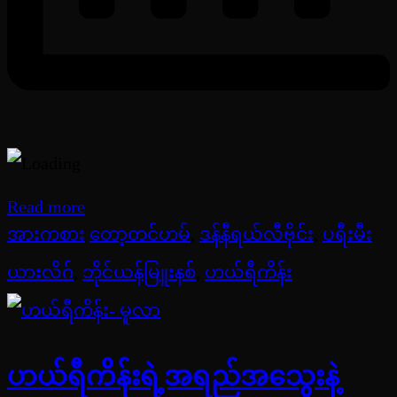
Read more
အားကစား
တော့တင်ဟမ်
,
ဒန်နီရယ်လီဗိုင်း
,
ပရီးမီး
ယားလိဂ်
,
ဘိုင်ယန်မြူးနစ်
,
ဟယ်ရီကိန်း
ဟယ်ရီကိန်းရဲ့အရည်အသွေးနဲ့