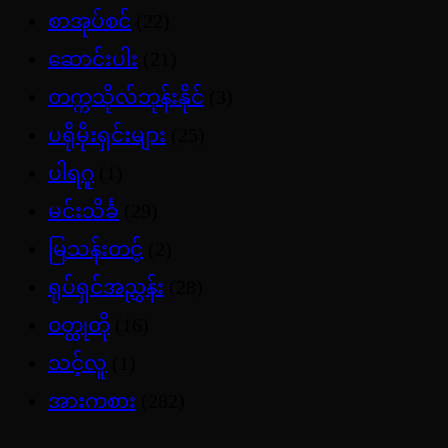
စာအုပ်စင်
(22)
ဆောင်းပါး
(21)
တက္ကသိုလ်ဘုန်းနိုင်
(3)
ပရိုမိုးရှင်းများ
(25)
ပါရဂူ
(1)
မင်းသိင်္ခ
(29)
မြသန်းတင့်
(2)
ရုပ်ရှင်အညွှန်း
(28)
ဝတ္ထုတို
(16)
သင့်လူ
(1)
အားကစား
(282)