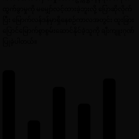
ထွက်ခွာမှုကို မမျှော်လင့်ထားခဲ့ဘူးလို့ ပြောဆိုလိုက်
ပြီး မြောက်လန်ဒန်မှာရှိနေစဉ်ကာလအတွင်း ထူးခြား
ပြောင်မြောက်စွာစွမ်းဆောင်နိုင်ခဲ့သူကို ချီးကျူးဂုဏ်
ပြုခဲ့ပါတယ်။