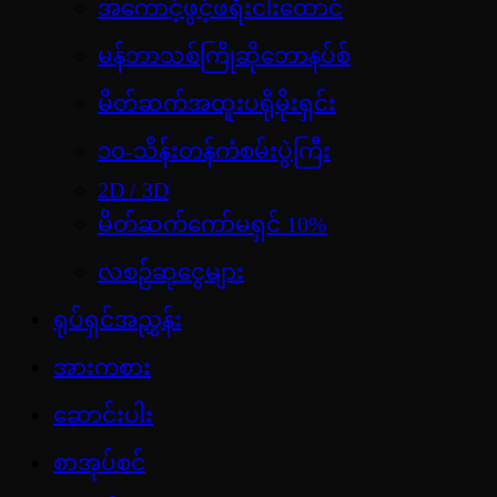
အကောင့်ဖွင့်ဖရီးငါးထောင်
မန်ဘာသစ်ကြိုဆိုဘောနပ်စ်
မိတ်ဆက်အထူးပရိုမိုးရှင်း
၁၀-သိန်းတန်ကံစမ်းပွဲကြီး
2D / 3D
မိတ်ဆက်ကော်မရှင် 10%
လစဉ်ဆုငွေများ
ရုပ်ရှင်အညွှန်း
အားကစား
ဆောင်းပါး
စာအုပ်စင်