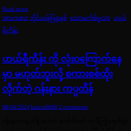
Read more
အားကစား
ဘိုင်ယန်မြူးနစ်
,
သောမက်စ်မူလာ
,
ဟယ်
ရီကိန်း
ဟယ်ရီကိန်း ကို လုံးဝကြောက်နေ
မှာ မဟုတ်ဘူးလို့ စကားစစ်ထိုး
လိုက်တဲ့ ဂန်းနား ကပ္ပတိန်
08/04/2024
kaixin6688
2 comments
ဂန်းနားကပ္ပတိန် မာတင် အော်ဒီဂတ် က ဒီကြားရက်မှာ