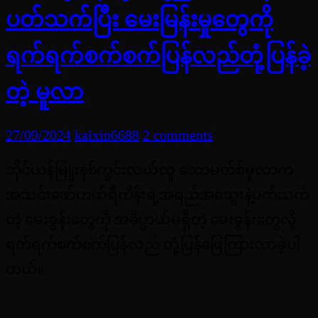
ပတ်သက်ပြီး မေးမြန်းမှုတွေကို
ရက်ရက်စက်စက်ပြန်လည်တုံ့ပြန်ခဲ့
တဲ့ မူလာ
27/09/2024
kaixin6688
2 comments
ဘိုင်ယန်မြူးနစ်ကွင်းလယ်လူ သောမတ်စ်မူလာက
အသင်းဖော်ဟယ်ရီကိန်းရဲ့အရည်အသွေးနဲ့ပတ်သက်
တဲ့ မေးခွန်းတွေကို အဓိပ္ပာယ်မရှိတဲ့ မေးခွန်းတွေလို့
ရက်ရက်စက်စက်ပြန်လည် တုံ့ပြန်ဖြေကြားလာခဲ့ပါ
တယ်။