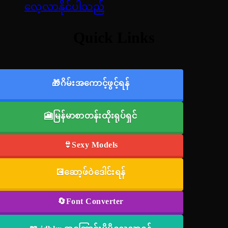
လေ့လာနိုင်ပါသည်
Quick Links
🎁ဂိမ်းအကောင့်ဖွင့်ရန်
🎦မြန်မာစာတန်းထိုးရုပ်ရှင်
👙Sexy Models
💽ဆော့ဖ်ဝဲဒေါင်းရန်
🔄Font Converter