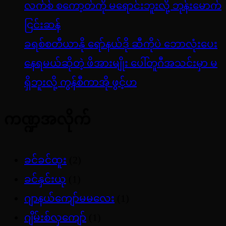
လက်စ် စကော့တ်ကို မရောင်းဘူးလို့ ဘုန်းမောက်
ငြင်းဆန်
ခရစ်စတီယာနို ရော်နယ်ဒို ဆီကိုပဲ ဘောလုံးပေး
နေရမယ်ဆိုတဲ့ ဖိအားမျိုး ပေါ်တူဂီအသင်းမှာ မ
ရှိဘူးလို့ ကွန်စီကာအို ဖွင့်ဟ
ကဏ္ဍအလိုက်
ခင်ခင်ထူး
(2)
ခင်နှင်းယု
(1)
ဂျာနယ်ကျော်မမလေး
(1)
ဂျိမ်းစ်လှကျော်
(1)