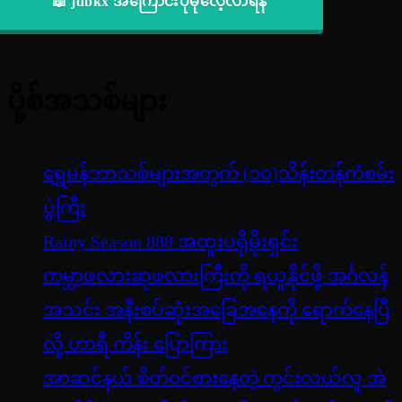
📖 jdbkx အကြောင်းပိုမိုလေ့လာရန်
ပို့စ်အသစ်များ
ရွှေမန်ဘာသစ်များအတွက် (၁၀)သိန်းတန်ကံစမ်း
ပွဲကြီး
Rainy Season 888 အထူးပရိုမိုးရှင်း
ကမ္ဘာ့ဖလားဆုဖလားကြီးကို ရယူနိုင်ဖို့ အင်္ဂလန်
အသင်း အနီးစပ်ဆုံးအခြေအနေကို ရောက်နေပြီ
လို့ ဟာရီ ကိန်း ပြောကြား
အာဆင်နယ် စိတ်ဝင်စားနေတဲ့ ကွင်းလယ်လူ အဲ