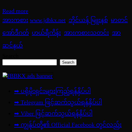
Read more
အားကစား
www.jdbkx.net
,
ဘိုင်ယန် မြူးနစ်
,
မာတင်
အော်ဒီဂတ်
,
ဟယ်ရီကိန်း
,
အားကစားသတင်း
,
အာ
ဆင်နယ်
Search
Search
➡ ပရိုမိုးရှင်းများကြည့်ရန်နှိပ်ပါ
➡ Telegram ဖြင့်ဆက်သွယ်ရန်နှိပ်ပါ
➡
Viber ဖြင့်ဆက်သွယ်ရန်နှိပ်ပါ
➡ ကျွန်ုပ်တို့၏ Official Facebook တွင်လည်း