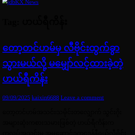
Tag:
ဟယ်ရီကိန်း
တော့တင်ဟမ်မှ လီဗိုင်းထွက်ခွာ
သွားမယ်လို့ မမျှော်လင့်ထားခဲ့တဲ့
ဟယ်ရီကိန်း
09/09/2025
kaixin6688
Leave a comment
တော့တင်ဟမ်အသင်းသမိုင်းတလျှောက် သွင်းဂိုး
အများဆုံးကစားသမားဖြစ်တဲ့ ဟယ်ရီကိန်းက
ကလပ်အသင်းမှ အမှုဆောင်ဥက္ကဋ္ဌဒန်နီရယ်လီဗိုင်း