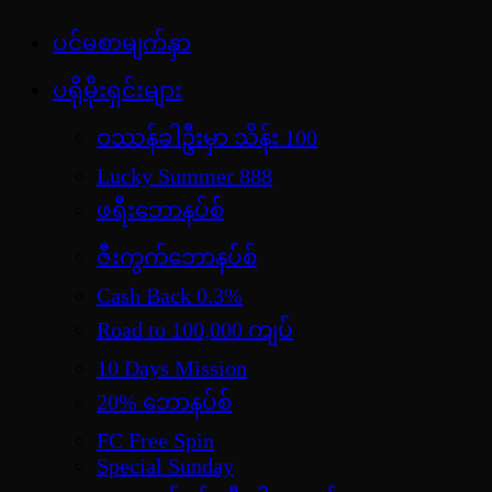
Skip
ပင်မစာမျက်နှာ
jdbKX News
to
အားကစားသတင်း | ရုပ်ရှင်အညွှန်း | စာအုပ်စင် |
content
ပရိုမိုးရှင်းများ
ဝတ္ထုတို
ဝဿန်ခါဦးမှာ သိန်း 100
Lucky Summer 888
ဖရီးဘောနပ်စ်
ဇီးကွက်ဘောနပ်စ်
Cash Back 0.3%
Road to 100,000 ကျပ်
10 Days Mission
20% ဘောနပ်စ်
FC Free Spin
Special Sunday