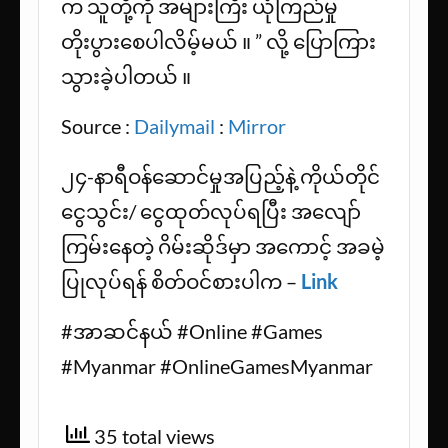
က သူတို့ကို အများကြီး ယုံကြည်မှု
တိုးပွားစေပါလိမ့်မယ် ။ ” လို့ ပြောကြား
သွားခဲ့ပါတယ် ။
Source :
Dailymail
:
Mirror
၂၄-နာရီဝန်ဆောင်မှုအပြည့်နဲ့ ကိုယ်တိုင်
ငွေသွင်း/ ငွေထုတ်လုပ်ရပြီး အလျော်
ကြမ်းနေတဲ့ ဂိမ်းဆိုဒ်မှာ အကောင့် အခမဲ့
ပြုလုပ်ရန် စိတ်ဝင်စားပါက –
Link
#အာဆင်နယ် #Online #Games
#Myanmar #OnlineGamesMyanmar
35 total views