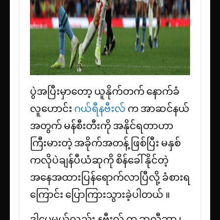
ပွဲအပြီးမှာတော့ ယူနိုက်တက် နောက်ခံ
လူဟောင်း
ဂယ်ရီနဗီးလ်
က အာဆင်နယ်
အတွက် မန်စီးတီးကို အနိုင်ရဝာာဟာ
ကြီးမားတဲ့ အခိုက်အတန့် ဖြစ်ပြီး မနှစ်
ကလိုပဲချန်ပီယံဆုကို စိန်ခေါ် နိုင်တဲ့
အနေအထားပြန်ရောက်လာပြီလို့ ခံစားရ
ကြောင်း ပြောကြားသွားခဲ့ပါတယ် ။
ဒါပေမယ့်လည်း နဗီးလ် က ဆလီဘာ ၊