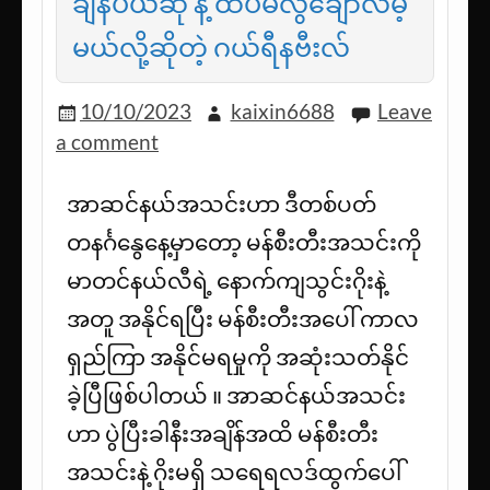
ချန်ပီယံဆု နဲ့ ထပ်မံလွဲချော်လိမ့်
မယ်လို့ဆိုတဲ့ ဂယ်ရီနဗီးလ်
10/10/2023
kaixin6688
Leave
a comment
အာဆင်နယ်အသင်းဟာ ဒီတစ်ပတ်
တနင်္ဂနွေနေ့မှာတော့ မန်စီးတီးအသင်းကို
မာတင်နယ်လီရဲ့ နောက်ကျသွင်းဂိုးနဲ့
အတူ အနိုင်ရပြီး မန်စီးတီးအပေါ် ကာလ
ရှည်ကြာ အနိုင်မရမှုကို အဆုံးသတ်နိုင်
ခဲ့ပြီဖြစ်ပါတယ် ။ အာဆင်နယ်အသင်း
ဟာ ပွဲပြီးခါနီးအချိန်အထိ မန်စီးတီး
အသင်းနဲ့ ဂိုးမရှိ သရေရလဒ်ထွက်ပေါ်