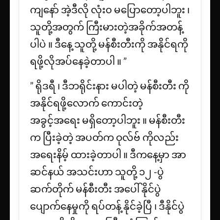
ကျနော် အဲ့ဒီလို လုံး၀ ‌မပြောတော့ပါဘူး ၊
သူတို့အတွက် ကြီးမားတဲ့အခိုက်အတန့်
ပါပဲ ။ ဒီနေ့ သူတို့ မန်စီးတီးကို အနိုင်ရကို
ရဖို့လိုအပ်နေခဲ့တာပါ ။ ”
” ရိုဒရီ ၊ ဒီဘရိုင်းနား မပါတဲ့ မန်စီးတီး ကို
အနိုင်ရဖို့လောက် ကောင်းတဲ့
အခွင့်အရေး မရှိတော့ပါဘူး ။ မန်စီးတီး
က ပြီးခဲ့တဲ့ အပတ်က ဝုလ်ဗ် ကိုလည်း
အရေးနိမ့် ထားခဲ့တာပါ ။ ဒီကနေ့မှာ အာ
ဆင်နယ် အသင်းဟာ သူတို့ ၁၂ -ပွဲ
ဆက်တိုက် မန်စီးတီး အပေါ် နိုင်ပွဲ
ပျောက်နေမှုကို ရပ်တန့် နိုင်ခဲ့ပြီ ၊ ဒီနိုင်ပွဲ