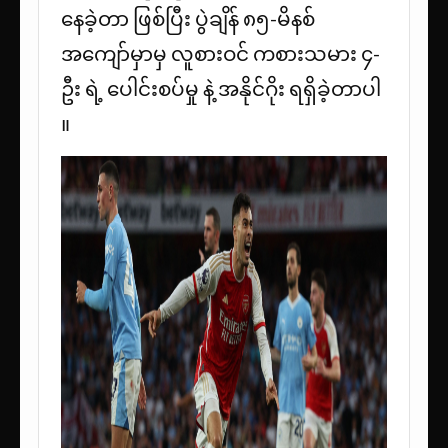
နေခဲ့တာ ဖြစ်ပြီး ပွဲချိန် ၈၅-မိနစ်
အကျော်မှာမှ လူစားဝင် ကစားသမား ၄-
ဦး ရဲ့ ပေါင်းစပ်မှု နဲ့ အနိုင်ဂိုး ရရှိခဲ့တာပါ
။