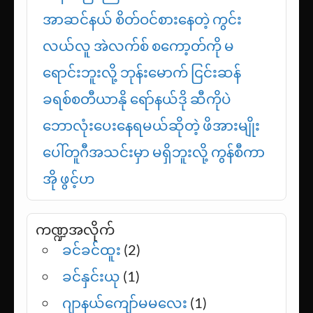
အခြေအနေကို ရောက်နေပြီလို့ ဟာရီ
ကိန်း ပြောကြား
အာဆင်နယ် စိတ်ဝင်စားနေတဲ့ ကွင်း
လယ်လူ အဲလက်စ် စကော့တ်ကို မ
ရောင်းဘူးလို့ ဘုန်းမောက် ငြင်းဆန်
ခရစ်စတီယာနို ရော်နယ်ဒို ဆီကိုပဲ
ဘောလုံးပေးနေရမယ်ဆိုတဲ့ ဖိအားမျိုး
ပေါ်တူဂီအသင်းမှာ မရှိဘူးလို့ ကွန်စီကာ
အို ဖွင့်ဟ
ကဏ္ဍအလိုက်
ခင်ခင်ထူး
(2)