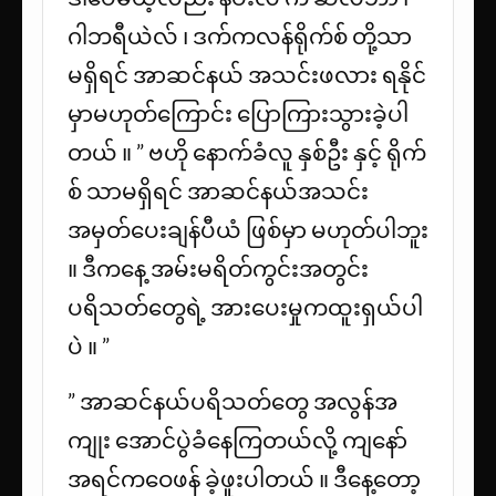
ဂါဘရီယဲလ် ၊ ဒက်ကလန်ရိုက်စ် တို့သာ
မရှိရင် အာဆင်နယ် အသင်းဖလား ရနိုင်
မှာမဟုတ်ကြောင်း ပြောကြားသွားခဲ့ပါ
တယ် ။ ” ဗဟို နောက်ခံလူ နှစ်ဦး နှင့် ရိုက်
စ် သာမရှိရင် အာဆင်နယ်အသင်း
အမှတ်ပေးချန်ပီယံ ဖြစ်မှာ မဟုတ်ပါဘူး
။ ဒီကနေ့ အမ်းမရိတ်ကွင်းအတွင်း
ပရိသတ်တွေရဲ့ အားပေးမှုကထူးရှယ်ပါ
ပဲ ။ ”
” အာဆင်နယ်ပရိသတ်‌တွေ အလွန်အ
ကျုး အောင်ပွဲခံနေကြတယ်လို့ ကျနော်
အရင်ကဝေဖန် ခဲ့ဖူးပါတယ် ။ ဒီနေ့တော့