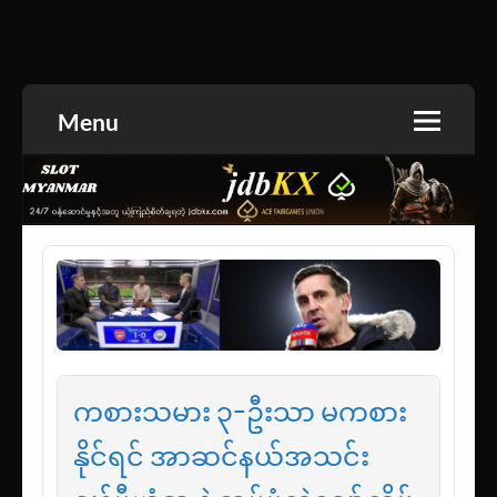
Skip
to
အားကစားသတင်း | ရုပ်ရှင်အညွှန်း | စာအုပ်စင် |
jdbKX News
content
ဝတ္ထုတို
Menu
ကစားသမား ၃-ဦးသာ မကစား
နိုင်ရင် အာဆင်နယ်အသင်း