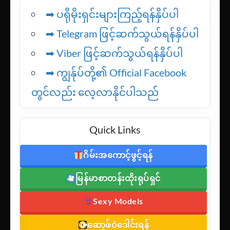
➡ ပရိုမိုးရှင်းများကြည့်ရန်နှိပ်ပါ
➡ Telegram ဖြင့်ဆက်သွယ်ရန်နှိပ်ပါ
➡
Viber ဖြင့်ဆက်သွယ်ရန်နှိပ်ပါ
➡ ကျွန်ုပ်တို့၏ Official Facebook
တွင်လည်း လေ့လာနိုင်ပါသည်
Quick Links
ဂိမ်းအကောင့်ဖွင့်ရန်
မြန်မာစာတန်းထိုးရုပ်ရှင်