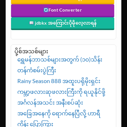
Sexy Models
ဆော့ဖ်ဝဲဒေါင်းရန်
Font Converter
jdbkx အကြောင်းပိုမိုလေ့လာရန်
ပို့စ်အသစ်များ
ရွှေမန်ဘာသစ်များအတွက် (၁၀)သိန်း
တန်ကံစမ်းပွဲကြီး
Rainy Season 888 အထူးပရိုမိုးရှင်း
ကမ္ဘာ့ဖလားဆုဖလားကြီးကို ရယူနိုင်ဖို့
အင်္ဂလန်အသင်း အနီးစပ်ဆုံး