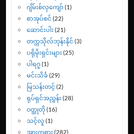
ခင်နှင်းယု
(1)
ဂျာနယ်ကျော်မမလေး
(1)
ဂျိမ်းစ်လှကျော်
(1)
စာအုပ်စင်
(22)
ဆောင်းပါး
(21)
တက္ကသိုလ်ဘုန်းနိုင်
(3)
ပရိုမိုးရှင်းများ
(25)
ပါရဂူ
(1)
မင်းသိင်္ခ
(29)
မြသန်းတင့်
(2)
ရုပ်ရှင်အညွှန်း
(28)
ဝတ္ထုတို
(16)