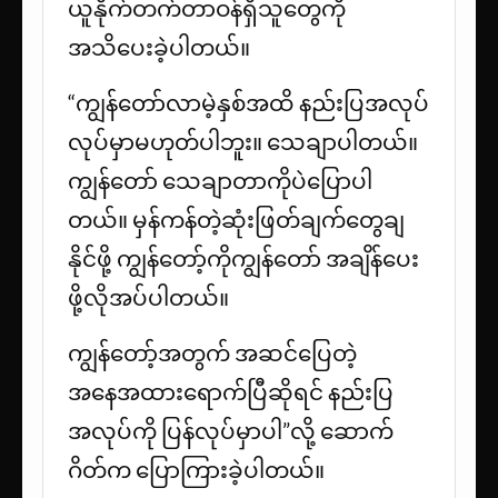
ယူနိုက်တက်တာဝန်ရှိသူတွေကို
အသိပေးခဲ့ပါတယ်။
“ကျွန်တော်လာမဲ့နှစ်အထိ နည်းပြအလုပ်
လုပ်မှာမဟုတ်ပါဘူး။ သေချာပါတယ်။
ကျွန်တော် သေချာတာကိုပဲပြောပါ
တယ်။ မှန်ကန်တဲ့ဆုံးဖြတ်ချက်တွေချ
နိုင်ဖို့ ကျွန်တော့်ကိုကျွန်တော် အချိန်ပေး
ဖို့လိုအပ်ပါတယ်။
ကျွန်တော့်အတွက် အဆင်ပြေတဲ့
အနေအထားရောက်ပြီဆိုရင် နည်းပြ
အလုပ်ကို ပြန်လုပ်မှာပါ”လို့ ဆောက်
ဂိတ်က ပြောကြားခဲ့ပါတယ်။