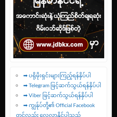
➡ ပရိုမိုးရှင်းများကြည့်ရန်နှိပ်ပါ
➡ Telegram ဖြင့်ဆက်သွယ်ရန်နှိပ်ပါ
➡
Viber ဖြင့်ဆက်သွယ်ရန်နှိပ်ပါ
➡ ကျွန်ုပ်တို့၏ Official Facebook
တွင်လည်း လေ့လာနိုင်ပါသည်