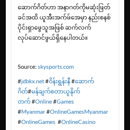
ဆောက်ဂိတ်ဟာ အနာဂတ်ကိုမဆုံးဖြတ်
ခင်အထိ ယူအီးအက်ဖ်အေမှာ နည်းစနစ်
ပိုင်းရှာဖွေသူအဖြစ် ဆက်လက်
လုပ်ဆောင်ဖွယ်ရှိနေပါတယ်။
Source:
skysports.com
#
jdbkx.net
#
ဝိန်းရွန်းနီ
#
ဆောက်
ဂိတ်
#
မန်ချက်စတာယူနိုက်
တက်
#
Online
#
Games
#
Myanmar
#
OnlineGamesMyanmar
#
OnlineGames
#
OnlineCasino