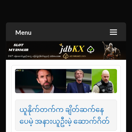
Skip
to
အားကစားသတင်း | ရုပ်ရှင်အညွှန်း | စာအုပ်စင် |
jdbKX News
content
ဝတ္ထုတို
Menu
ယူနိုက်တက်က ချိတ်ဆက်နေ
ပေမဲ့ အနားယူဦးမဲ့ ဆောက်ဂိတ်