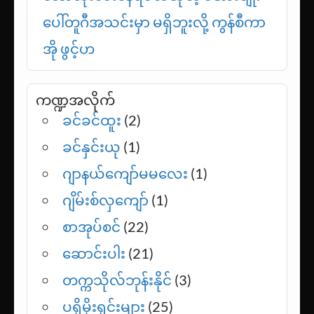
ပေါ်တူဂီအသင်းမှာ မရှိဘူးလို့ ကွန်စီကာ
အို ဖွင့်ဟ
ကဏ္ဍအလိုက်
ခင်ခင်ထူး
(2)
ခင်နှင်းယု
(1)
ဂျာနယ်ကျော်မမလေး
(1)
ဂျိမ်းစ်လှကျော်
(1)
စာအုပ်စင်
(22)
ဆောင်းပါး
(21)
တက္ကသိုလ်ဘုန်းနိုင်
(3)
ပရိုမိုးရှင်းများ
(25)