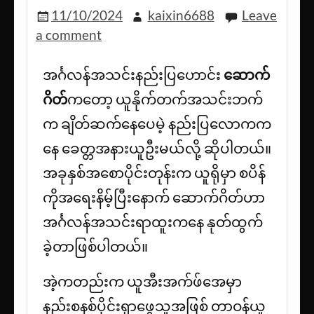
11/10/2024
kaixin6688
Leave
a comment
အင်္ဂလန်အသင်းနည်းပြဟောင်း
ဆောက်
ဂိတ်
ကတော့ ယူနိုက်တက်အသင်းဘက်
က ချိတ်ဆက်နေပေမဲ့ နည်းပြလောကက
နေ ခေတ္တအနားယူဦးမယ်လို့ ဆိုပါတယ်။
အခုနှစ်အစောပိုင်းတုန်းက ယူရိုမှာ စပိန်
ကိုအရေးနိမ့်ပြီးနောက် ဆောက်ဂိတ်ဟာ
အင်္ဂလန်အသင်းရာထူးကနေ နုတ်ထွက်
ခဲ့တာဖြစ်ပါတယ်။
အဲ့ကတည်းက ယူအီးအက်ဖ်အေမှာ
နည်းစနစ်ပိုင်းရှာဖွေသူအဖြစ် တာဝန်ယူ