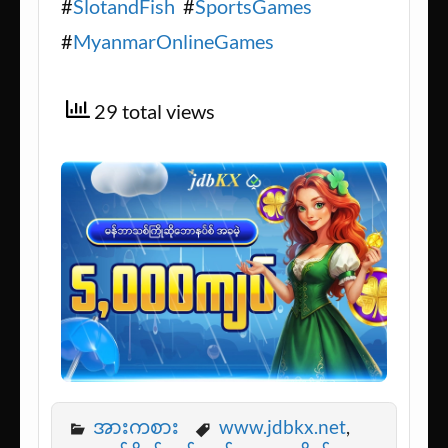
#
SlotandFish
#
SportsGames
#
MyanmarOnlineGames
29 total views
အားကစား
www.jdbkx.net
,