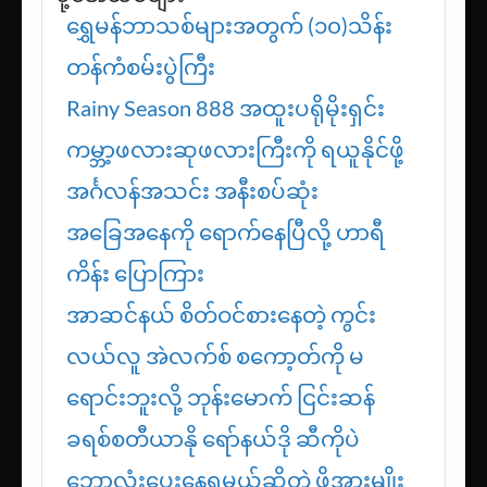
ရွှေမန်ဘာသစ်များအတွက် (၁၀)သိန်း
တန်ကံစမ်းပွဲကြီး
Rainy Season 888 အထူးပရိုမိုးရှင်း
ကမ္ဘာ့ဖလားဆုဖလားကြီးကို ရယူနိုင်ဖို့
အင်္ဂလန်အသင်း အနီးစပ်ဆုံး
အခြေအနေကို ရောက်နေပြီလို့ ဟာရီ
ကိန်း ပြောကြား
အာဆင်နယ် စိတ်ဝင်စားနေတဲ့ ကွင်း
လယ်လူ အဲလက်စ် စကော့တ်ကို မ
ရောင်းဘူးလို့ ဘုန်းမောက် ငြင်းဆန်
ခရစ်စတီယာနို ရော်နယ်ဒို ဆီကိုပဲ
ဘောလုံးပေးနေရမယ်ဆိုတဲ့ ဖိအားမျိုး