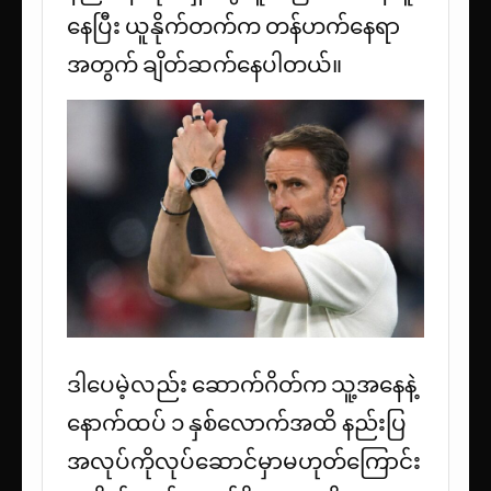
နေပြီး ယူနိုက်တက်က တန်ဟက်နေရာ
အတွက် ချိတ်ဆက်နေပါတယ်။
ဒါပေမဲ့လည်း ဆောက်ဂိတ်က သူ့အနေနဲ့
နောက်ထပ် ၁ နှစ်လောက်အထိ နည်းပြ
အလုပ်ကိုလုပ်ဆောင်မှာမဟုတ်ကြောင်း