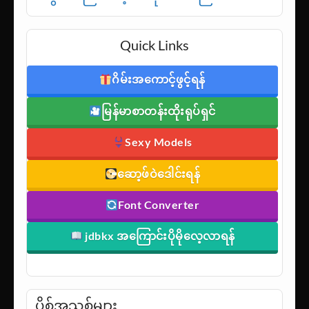
Quick Links
ဂိမ်းအကောင့်ဖွင့်ရန်
မြန်မာစာတန်းထိုးရုပ်ရှင်
Sexy Models
ဆော့ဖ်ဝဲဒေါင်းရန်
Font Converter
jdbkx အကြောင်းပိုမိုလေ့လာရန်
ပို့စ်အသစ်များ