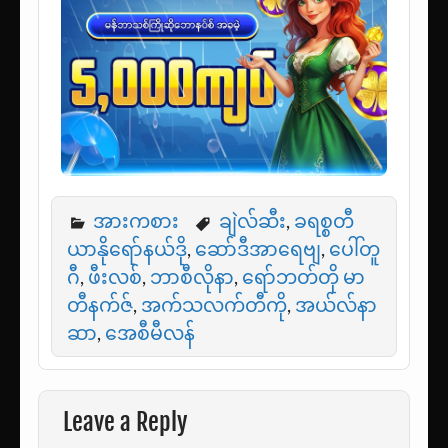
အားကစား
ချဲလ်ဆီး
,
ခရစ္စတီ
ယာနိုရော်နယ်ဒို
,
ဆော်ဒီအာရေဗျ
,
ပေါ်တူ
ဂီ
,
ဖီးလစ်
,
ဘာစီလိုနာ
,
ရော်ဘတ်တို မာ
တီနက်ဇ်
,
အက်သလက်တီကို
,
အယ်လ်နာ
ဆာ
,
အေစီမီလန်
Leave a Reply