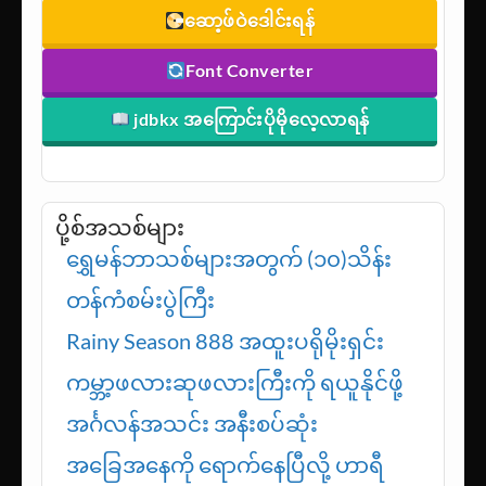
မြန်မာစာတန်းထိုးရုပ်ရှင်
Sexy Models
ဆော့ဖ်ဝဲဒေါင်းရန်
Font Converter
jdbkx အကြောင်းပိုမိုလေ့လာရန်
ပို့စ်အသစ်များ
ရွှေမန်ဘာသစ်များအတွက် (၁၀)သိန်း
တန်ကံစမ်းပွဲကြီး
Rainy Season 888 အထူးပရိုမိုးရှင်း
ကမ္ဘာ့ဖလားဆုဖလားကြီးကို ရယူနိုင်ဖို့