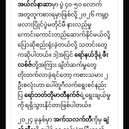
အယ်လ်နာဆာ
မှာ ပွဲ ၄၀-၅၀ လောက်
အတူတူကစားရမှာဖြစ်လို့ ၂၀၂၆ ကမ္ဘာ့
ဖလားပြိုင်ပွဲမတိုင်မီ နားလည်မှု
ကောင်းကောင်းတည်ဆောက်နိုင်မယ်လို့
ပြောဆိုစည်းရုံးခဲ့တယ်လို့ သတင်းတွေ
ကဆိုပါတယ်။ ဒါ့အပြင်
ရော်နယ်ဒို
နဲ့
ဖီး
လစ်ဇ်
တို့အကြား ချိတ်ဆက်မှုတွေ
တိုးတက်လာခဲ့ရင်တော့ ကစားသမား ၂
ဦးစလုံးဟာ ပေါ်တူဂီလက်ရွေးစင်နည်း
ပြ
ရော်ဘတ်တိုမာတီနက်ဇ်
ရဲ့ရွေးချယ်မှု
ကို ရရှိသွားနိုင်တာဖြစ်ပါတယ်။
၂၀၂၄ ခုနှစ်မှာ
အက်သလက်တီ
ကိုမှ
ချဲ