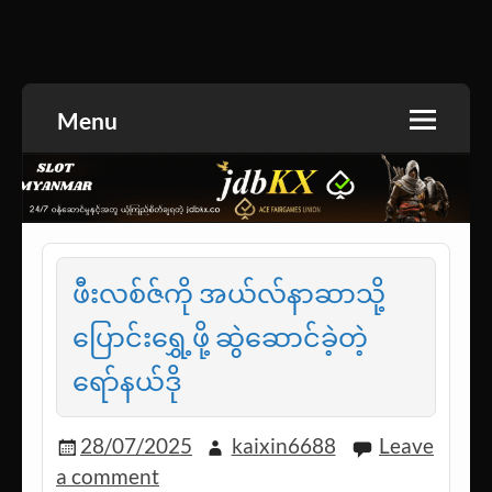
Skip
to
အားကစားသတင်း | ရုပ်ရှင်အညွှန်း | စာအုပ်စင် |
jdbKX News
content
ဝတ္ထုတို
Menu
ဖီးလစ်ဇ်ကို အယ်လ်နာဆာသို့
ပြောင်းရွှေ့ဖို့ ဆွဲဆောင်ခဲ့တဲ့
ရော်နယ်ဒို
28/07/2025
kaixin6688
Leave
a comment