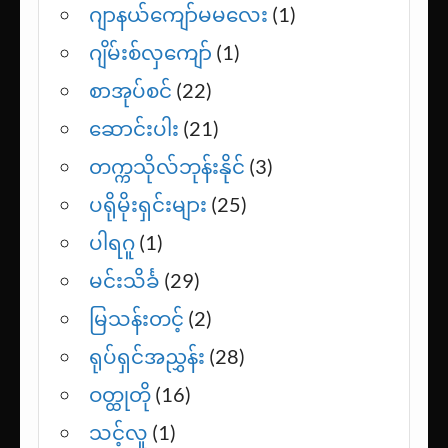
ခင်ခင်ထူး
(2)
ခင်နှင်းယု
(1)
ဂျာနယ်ကျော်မမလေး
(1)
ဂျိမ်းစ်လှကျော်
(1)
စာအုပ်စင်
(22)
ဆောင်းပါး
(21)
တက္ကသိုလ်ဘုန်းနိုင်
(3)
ပရိုမိုးရှင်းများ
(25)
ပါရဂူ
(1)
မင်းသိင်္ခ
(29)
မြသန်းတင့်
(2)
ရုပ်ရှင်အညွှန်း
(28)