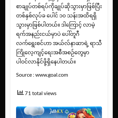
စာချုပ်တစ်ရပ်ကိုချုပ်ဆိုသွားမှာဖြစ်ပြီး
တစ်နှစ်လုပ်ခ ပေါင် ၁၀ သန်းအထိရရှိ
သွားမှာဖြစ်ပါတယ်။ ဒါကြောင့် လာမဲ့
ရက်အနည်းငယ်မှာပဲ ပေါ်တူဂီ
လက်ရွေးစင်ဟာ အယ်လ်နာဆာရဲ့ ရာသီ
ကြိုလေ့ကျင့်ရေးအစီအစဉ်တွေမှာ
ပါဝင်လာနိုင်ဖို့ရှိနေပါတယ်။
Source : www.goal.com
71 total views