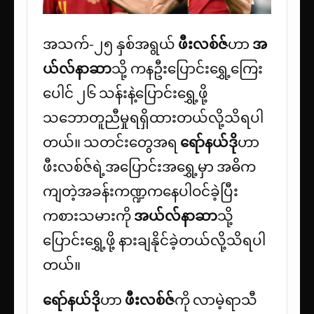
အသက်-၂၅ နှစ်အရွယ်
ဖီးလစ်ဇ်
ဟာ
အ
ယ်လ်နာဆာ
သို့ ကနဦးပြောင်းရွှေ့ကြေး
ပေါင် ၂၆ သန်းနဲ့ပြောင်းရွှေ့ဖို့
သဘောတူညီမှုရရှိထားတယ်လို့သိရပါ
တယ်။ သတင်းတွေအရ
ရော်နယ်ဒို
ဟာ
ဖီးလစ်ဇ်ရဲ့အပြောင်းအရွှေ့မှာ အဓိက
ကျတဲ့အခန်းကဏ္ဍကနေပါဝင်ခဲ့ပြီး
ကစားသမားကို
အယ်လ်နာဆာ
သို့
ပြောင်းရွှေ့ဖို့ နားချနိုင်ခဲ့တယ်လို့သိရပါ
တယ်။
ရော်နယ်ဒို
ဟာ
ဖီးလစ်ဇ်
ကို လာမဲ့ရာသီ