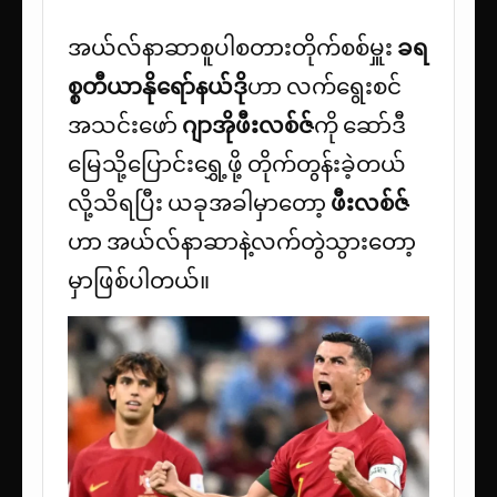
အယ်လ်နာဆာစူပါစတားတိုက်စစ်မှူး
ခရ
စ္စတီယာနိုရော်နယ်ဒို
ဟာ လက်ရွေးစင်
အသင်းဖော်
ဂျာအိုဖီးလစ်ဇ်
ကို ဆော်ဒီ
မြေသို့ပြောင်းရွှေ့ဖို့ တိုက်တွန်းခဲ့တယ်
လို့သိရပြီး ယခုအခါမှာတော့
ဖီးလစ်ဇ်
ဟာ အယ်လ်နာဆာနဲ့လက်တွဲသွားတော့
မှာဖြစ်ပါတယ်။