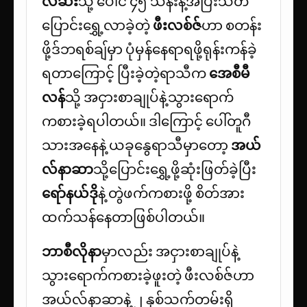
လ်ဆီး
သို့ ပေါင် ၄၅ သန်းနဲ့အပြီးသတ်
ပြောင်းရွှေ့လာခဲ့တဲ့
ဖီးလစ်ဇ်
ဟာ စတန်း
ဖို့ဒ်ဘရစ်ချ်မှာ ပုံမှန်နေရာရဖို့ရုန်းကန်ခဲ့
ရတာကြောင့် ပြီးခဲ့တဲ့ရာသီက
အေစီမီ
လန်
သို့ အငှားစာချုပ်နဲ့သွားရောက်
ကစားခဲ့ရပါတယ်။ ဒါကြောင့် ပေါ်တူဂီ
သားအနေနဲ့ ယခုနွေရာသီမှာတော့
အယ်
လ်နာဆာ
သို့ပြောင်းရွှေ့ဖို့ဆုံးဖြတ်ခဲ့ပြီး
ရော်နယ်ဒို
နဲ့ တွဲဖက်ကစားဖို့ စိတ်အား
ထက်သန်နေတာဖြစ်ပါတယ်။
ဘာစီလိုနာ
မှာလည်း အငှားစာချုပ်နဲ့
သွားရောက်ကစားခဲ့ဖူးတဲ့ ဖီးလစ်ဇ်ဟာ
အယ်လ်နာဆာနဲ့ ၂ နှစ်သက်တမ်းရှိ