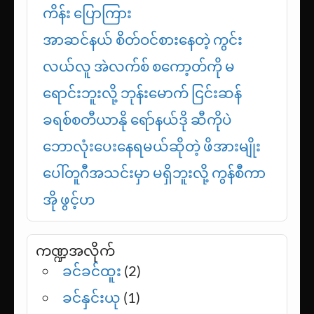
အင်္ဂလန်အသင်း အနီးစပ်ဆုံး
အခြေအနေကို ရောက်နေပြီလို့ ဟာရီ
ကိန်း ပြောကြား
အာဆင်နယ် စိတ်ဝင်စားနေတဲ့ ကွင်း
လယ်လူ အဲလက်စ် စကော့တ်ကို မ
ရောင်းဘူးလို့ ဘုန်းမောက် ငြင်းဆန်
ခရစ်စတီယာနို ရော်နယ်ဒို ဆီကိုပဲ
ဘောလုံးပေးနေရမယ်ဆိုတဲ့ ဖိအားမျိုး
ပေါ်တူဂီအသင်းမှာ မရှိဘူးလို့ ကွန်စီကာ
အို ဖွင့်ဟ
ကဏ္ဍအလိုက်