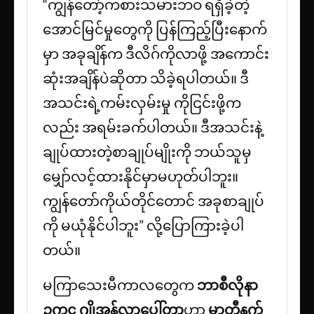
“ကျွန်တော့်ကစားသမားဘဝ ရရှိခဲ့တဲ့
အောင်မြင်မှုတွေကို ပြန်ကြည့်ပြီးနောက်
မှာ အခုချိန်က ဒီလိဂ်ကိုလာဖို့ အကောင်း
ဆုံးအချိန်ပဲဆိုတာ သိခဲ့ရပါတယ်။ ဒီ
အသင်းရဲ့ကမ်းလှမ်းမှု ကိုငြင်းဖို့က
လည်း အရမ်းခက်ပါတယ်။ ဒီအသင်းနဲ့
ချုပ်ထားတဲ့စာချုပ်မျိုးကို ဘယ်သူမှ
မျှော်လင့်ထားနိုင်မှာမဟုတ်ပါဘူး။
ကျွန်တော်ကိုယ်တိုင်တောင် အခုစာချုပ်
ကို မယုံနိုင်ပါဘူး” လို့ပြောကြားခဲ့ပါ
တယ်။
မကြာသေးမီကာလတွေက
ဘာစီလိုနာ
ဥက္ကဋ္ဌ
ဂျိုအန်လာပေါ်တာ
ဟာ
မာတီနက်