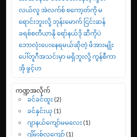
အခြေအနေကို ရောက်နေပြီလို့ ဟာရီ
ကိန်း ပြောကြား
အာဆင်နယ် စိတ်ဝင်စားနေတဲ့ ကွင်း
လယ်လူ အဲလက်စ် စကော့တ်ကို မ
ရောင်းဘူးလို့ ဘုန်းမောက် ငြင်းဆန်
ခရစ်စတီယာနို ရော်နယ်ဒို ဆီကိုပဲ
ဘောလုံးပေးနေရမယ်ဆိုတဲ့ ဖိအားမျိုး
ပေါ်တူဂီအသင်းမှာ မရှိဘူးလို့ ကွန်စီကာ
အို ဖွင့်ဟ
ကဏ္ဍအလိုက်
ခင်ခင်ထူး
(2)
ခင်နှင်းယု
(1)