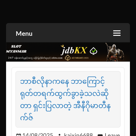
Skip
to
အားကစားသတင်း | ရုပ်ရှင်အညွှန်း | စာအုပ်စင် |
jdbKX News
content
ဝတ္ထုတို
Menu
ဘာစီလိုနာကနေ ဘာကြောင့်
ရုတ်တရက်ထွက်ခွာခဲ့သလဲဆို
တာ ရှင်းပြလာတဲ့ အီနီဂိုမာတီန
က်ဇ်
14/08/2025
kaixin6688
Leave