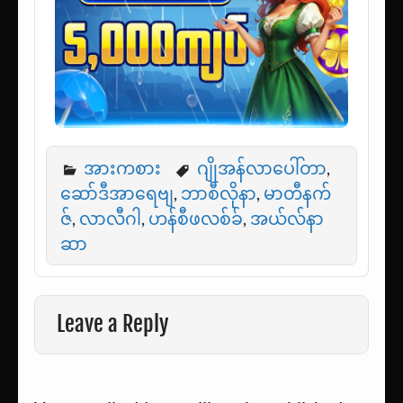
အားကစား
ဂျိုအန်လာပေါ်တာ
,
ဆော်ဒီအာရေဗျ
,
ဘာစီလိုနာ
,
မာတီနက်
ဇ်
,
လာလီဂါ
,
ဟန်စီဖလစ်ခ်
,
အယ်လ်နာ
ဆာ
Leave a Reply