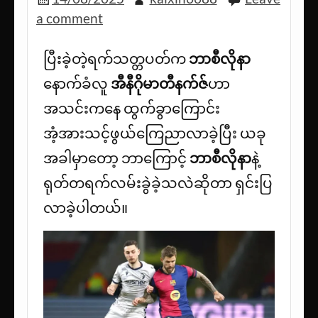
a comment
ပြီးခဲ့တဲ့ရက်သတ္တပတ်က
ဘာစီလိုနာ
နောက်ခံလူ
အီနီဂိုမာတီနက်ဇ်
ဟာ
အသင်းကနေ ထွက်ခွာကြောင်း
အံ့အားသင့်ဖွယ်ကြေညာလာခဲ့ပြီး ယခု
အခါမှာ‌တော့ ဘာကြောင့်
ဘာစီလိုနာ
နဲ့
ရုတ်တရက်လမ်းခွဲခဲ့သလဲဆိုတာ ရှင်းပြ
လာခဲ့ပါတယ်။