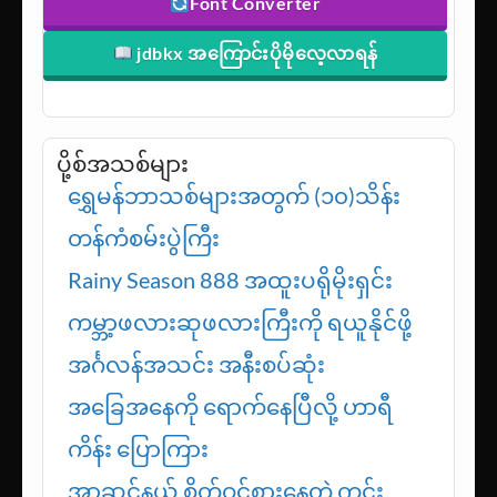
ဆော့ဖ်ဝဲဒေါင်းရန်
Font Converter
jdbkx အကြောင်းပိုမိုလေ့လာရန်
ပို့စ်အသစ်များ
ရွှေမန်ဘာသစ်များအတွက် (၁၀)သိန်း
တန်ကံစမ်းပွဲကြီး
Rainy Season 888 အထူးပရိုမိုးရှင်း
ကမ္ဘာ့ဖလားဆုဖလားကြီးကို ရယူနိုင်ဖို့
အင်္ဂလန်အသင်း အနီးစပ်ဆုံး