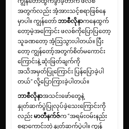
ကျွန်တော်ထွက်ခွာခဲ့တာက ဖလစ်
အတွက်လည်း အံ့အားသင့်စရာဖြစ်နေ
မှာပါ။ ကျွန်တော်
ဘာစီလိုနာ
ကနေထွက်
တော့မဲ့အကြောင်း ဖလစ်ကိုပြောပြတော့
သူခဏတော့ အံ့ဩသွားပါတယ်။ ပြီး
တော့ ကျွန်တော့်အတွက်စိတ်မကောင်း
ကြောင်းနဲ့ ဆုံးဖြတ်ချက်ကို
အသိအမှတ်ပြုကြောင်း ပြန်ပြောခဲ့ပါ
တယ်” လို့ပြောကြားခဲ့ပါတယ်။
ဘာစီလိုနာ
အသင်းဖော်တွေနဲ့
နှုတ်ဆက်ပွဲပြုလုပ်ခဲ့သေးကြောင်းကို
လည်း
မာတီနက်ဇ်
က “အရမ်းဝမ်းနည်း
စရာကောင်းတဲ့ နှုတ်ဆက်ပွဲပါ။ ကျွန်