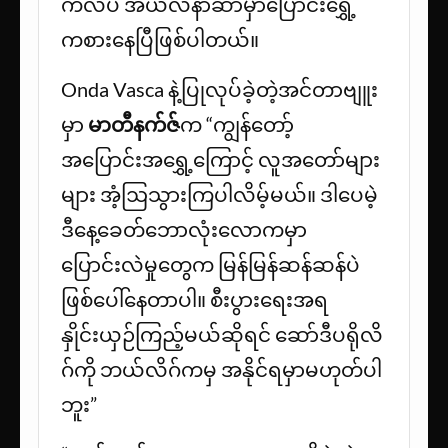
ကလပ် အယ်လ်နာဆာမှာပြောင်းရွှေ့
ကစားနေပြီဖြစ်ပါတယ်။
Onda Vasca နဲ့ပြုလုပ်ခဲ့တဲ့အင်တာဗျူး
မှာ
မာတီနက်ဇ်
က “ကျွန်တော့်
အပြောင်းအရွှေ့ကြောင့် လူအတော်များ
များ အံ့ဩသွားကြပါလိမ့်မယ်။ ဒါပေမဲ့
ဒီနေ့ခေတ်ဘောလုံးလောကမှာ
ပြောင်းလဲမှုတွေက မြန်မြန်ဆန်ဆန်ပဲ
ဖြစ်ပေါ်နေတာပါ။ စီးပွားရေးအရ
နှိုင်းယှဉ်ကြည့်မယ်ဆိုရင် ဆော်ဒီပရိုလိ
ဂ်ကို ဘယ်လိဂ်ကမှ အနိုင်ရမှာမဟုတ်ပါ
ဘူး”