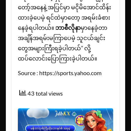
တော့်အနေနဲ့ အပြင်မှာ မငိုမိအောင်ထိန်း
ထားခဲ့ပေမဲ့ ရင်ထဲမှာတော့ အရမ်းခံစား
နေခဲ့ရပါတယ်။
ဘာစီလိုနာ
မှာနေခဲ့တာ
အချိန်အရမ်းမကြာပေမဲ့ သူငယ်ချင်း
တွေအများကြီးရခဲ့ပါတယ်” လို့
ထပ်လောင်းပြောကြားခဲ့ပါတယ်။
Source : https://sports.yahoo.com
43 total views