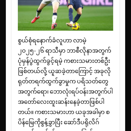
စွယ်စုံရနောက်ခံလူဟာ လာမဲ့
၂၀၂၅-၂၆ ရာသီမှာ ဘာစီလိုနာအတွက်
ပုံမှန်ပွဲထွက်ခွင့်ရမဲ့ ကစားသမားတစ်ဦး
ဖြစ်တယ်လို့ ယူဆခဲ့တာကြောင့် အခုလို
ရုတ်တရက်ထွက်ခွာမှုက ပရိသတ်တွေ
အတွက်ရော၊ ဘောလုံးရပ်ဝန်းအတွက်ပါ
အတော်လေးထူးဆန်းနေခဲ့တာဖြစ်ပါ
တယ်။ ကစားသမားဟာ ယခုအခါမှာ စ
ပိန်မြေကိုစွန့်ခွာပြီး ဆော်ဒီပရိုလိဂ်