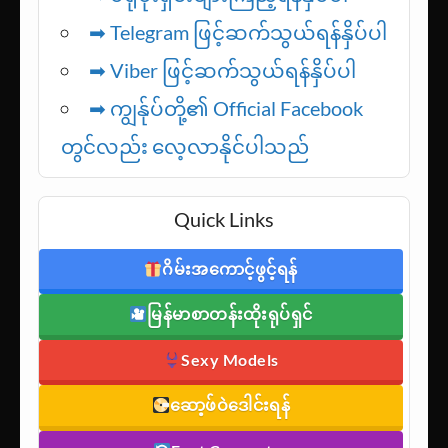
➡ ပရိုမိုးရှင်းများကြည့်ရန်နှိပ်ပါ
➡ Telegram ဖြင့်ဆက်သွယ်ရန်နှိပ်ပါ
➡
Viber ဖြင့်ဆက်သွယ်ရန်နှိပ်ပါ
➡ ကျွန်ုပ်တို့၏ Official Facebook
တွင်လည်း လေ့လာနိုင်ပါသည်
Quick Links
ဂိမ်းအကောင့်ဖွင့်ရန်
မြန်မာစာတန်းထိုးရုပ်ရှင်
Sexy Models