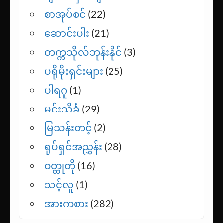
ဂျာနယ်ကျော်မမလေး
(1)
ဂျိမ်းစ်လှကျော်
(1)
စာအုပ်စင်
(22)
ဆောင်းပါး
(21)
တက္ကသိုလ်ဘုန်းနိုင်
(3)
ပရိုမိုးရှင်းများ
(25)
ပါရဂူ
(1)
မင်းသိင်္ခ
(29)
မြသန်းတင့်
(2)
ရုပ်ရှင်အညွှန်း
(28)
ဝတ္ထုတို
(16)