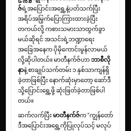
ဇ်
ရဲ့အပြောင်းအရွှေ့နဲ့ပတ်သက်ပြီး
အရိပ်အမြွက်ပြောကြားထားခဲ့ပြီး
တကယ်လို့ ကစားသမားသာထွက်ခွာ
မယ်ဆိုရင် အသင်းရဲ့ဘဏ္ဍာရေး
အခြေအနေက ပိုမိုကောင်းမွန်လာမယ်
လို့ဆိုပါတယ်။ မာတီနက်ဇ်ဟာ
ဘာစီလို
နာ
နဲ့ စာချုပ်သက်တမ်း ၁ နှစ်သာကျန်ရှိ
ခဲ့တာဖြစ်ပြီး နောက်ဆုံးမှာတော့ ဆော်ဒီ
သို့ပြောင်းရွှေ့ဖို့ ဆုံးဖြတ်ခဲ့တာဖြစ်ပါ
တယ်။
ဆက်လက်ပြီး
မာတီနက်ဇ်
က “ကျွန်တော်
ဒီအပြောင်းအရွှေ့ကိုပြုလုပ်သင့် မလုပ်