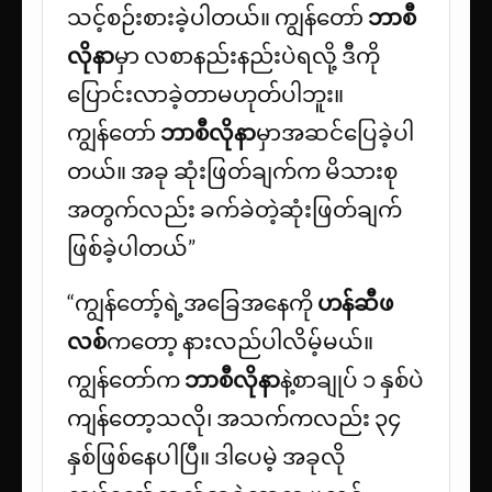
သင့်စဉ်းစားခဲ့ပါတယ်။ ကျွန်တော်
ဘာစီ
လိုနာ
မှာ လစာနည်းနည်းပဲရလို့ ဒီကို
ပြောင်းလာခဲ့တာမဟုတ်ပါဘူး။
ကျွန်တော်
ဘာစီလိုနာ
မှာအဆင်ပြေခဲ့ပါ
တယ်။ အခု ဆုံးဖြတ်ချက်က မိသားစု
အတွက်လည်း ခက်ခဲတဲ့ဆုံးဖြတ်ချက်
ဖြစ်ခဲ့ပါတယ်”
“ကျွန်တော့်ရဲ့အခြေအနေကို
ဟန်ဆီဖ
လစ်
ကတော့ နားလည်ပါလိမ့်မယ်။
ကျွန်တော်က
ဘာစီလိုနာ
နဲ့စာချုပ် ၁ နှစ်ပဲ
ကျန်တော့သလို၊ အသက်ကလည်း ၃၄
နှစ်ဖြစ်နေပါပြီ။ ဒါပေမဲ့ အခုလို