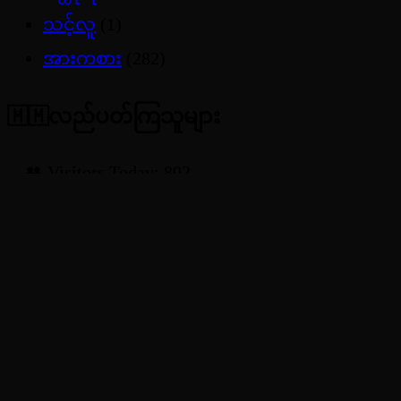
သင့်လူ
(1)
အားကစား
(282)
🇲🇲လည်ပတ်ကြသူများ
👥 Visitors Today: 802
📅 Visitors Yesterday: 1985
📆 Visitors This Month: 7729
📈 Visitors This Year: 237917
📉 Visitors Last Year: 328566
🌐 Total Visitors: 614415
JDBKX 2025 | All Rights Reserved.