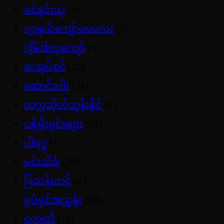
ခင်နှင်းယု
(1)
ဂျာနယ်ကျော်မမလေး
(1)
ဂျိမ်းစ်လှကျော်
(1)
စာအုပ်စင်
(22)
ဆောင်းပါး
(21)
တက္ကသိုလ်ဘုန်းနိုင်
(3)
ပရိုမိုးရှင်းများ
(25)
ပါရဂူ
(1)
မင်းသိင်္ခ
(29)
မြသန်းတင့်
(2)
ရုပ်ရှင်အညွှန်း
(28)
ဝတ္ထုတို
(16)