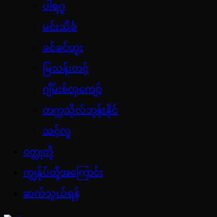
ပါရဂူ
မင်းသိင်္ခ
ခင်ခင်ထူး
မြသန်းတင့်
ဂျိမ်းစ်လှကျော်
တက္ကသိုလ်ဘုန်းနိုင်
သင့်လူ
ဝတ္ထုတို
ကျွန်ုပ်တို့အကြောင်း
ဆက်သွယ်ရန်