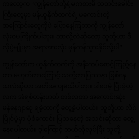
ကလော့က “ကျွန်တော်တို့နဲ့ မကစားမီ သတင်းခေါင်း
ကြီးတွေမှာ မန်ယူနိုက်တက်ရဲ့ မကောင်းတဲ့
အကြောင်းတွေကိုပဲ ပြောနေကြတာကို ကျွန်တော်
လုံး၀မကြိုက်ပါဘူး။ ဘာလို့လဲဆိုတော့ သူတို့ဟာ ဒီ
လိုပွဲမျိုးမှာ အရာအားလုံး မှန်ကန်သွားနိုင်လို့ပါ”
ကျွန်တော်က ယူနိုက်တက်ကို အနီးကပ်စောင့်ကြည့်နေ
တာ မဟုတ်တာကြောင့် သူတို့ဘာပြဿနာ ဖြစ်နေ
သလဲဆိုတာ အတိအကျမသိပါဘူး။ ဒါပေမဲ့ ပြီးခဲ့တဲ့
လက အဲရစ်တန်းဟတ် တစ်လတာ အကောင်းဆုံး
မန်နေဂျာဆု ရခဲ့တာကို တွေ့ခဲ့ပါတယ်။ သူတို့ဟာ လိဂ်
ပြိုင်ပွဲမှာ ပုံစံကောင်း ပြသနေတဲ့ အသင်းဆိုတာ တွေ့
နေရပါတယ်။ ဒ့ါကြောင့် ဘယ်လိုလုပ်ပြီး သူတို့