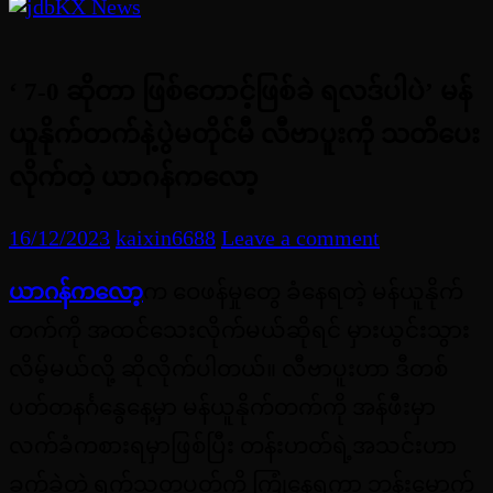
‘ 7-0 ဆိုတာ ဖြစ်တောင့်ဖြစ်ခဲ ရလဒ်ပါပဲ’ မန်
ယူနိုက်တက်နဲ့ပွဲမတိုင်မီ လီဗာပူးကို သတိပေး
လိုက်တဲ့ ယာဂန်ကလော့
16/12/2023
kaixin6688
Leave a comment
ယာဂန်ကလော့
က ဝေဖန်မှုတွေ ခံနေရတဲ့ မန်ယူနိုက်
တက်ကို အထင်သေးလိုက်မယ်ဆိုရင် မှားယွင်းသွား
လိမ့်မယ်လို့ ဆိုလိုက်ပါတယ်။ လီဗာပူးဟာ ဒီတစ်
ပတ်တနင်္ဂနွေနေ့မှာ မန်ယူနိုက်တက်ကို အန်ဖီးမှာ
လက်ခံကစားရမှာဖြစ်ပြီး တန်းဟတ်ရဲ့အသင်းဟာ
ခက်ခဲတဲ့ ရက်သတ္တပတ်ကို ကြုံနေရကာ ဘုန်းမောက်