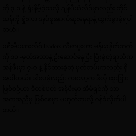
ကို ၃-၀ နဲ့ ရှုံးနိမ့်ခဲ့သလို ချန်ပီယံလိဂ်မှာလည်း ဘိုင်
ယန်ကို ရှုံးကာ အုပ်စုနောက်ဆုံးနေရာနဲ့ ထွက်ခွာခဲ့ရပါ
တယ်။
ပရီးမီးယားလိဂ် leaders လီဗာပူးဟာ မန်ယူနိုက်တက်
ကို ၁၀ -မှတ်အသာနဲ့ ဦးဆောင်နေပြီး ပြီးခဲ့တဲ့ရာသီက
အန်ဖီးမှာ ၇-၀ နဲ့ နိုင်ထားခဲ့တဲ့ မှတ်တမ်းကလည်း ရှိ
နေပါတယ်။ ဒါပေမဲ့လည်း ကလော့က ဒီလို ထူးခြား
ဖြစ်စဉ်ဟာ ဒီတစ်ပတ် အန်ဖီးမှာ အိမ်ရှင်ကို ဘာ
အကူအညီမှ ဖြစ်စေမှာ မဟုတ်ဘူးလို့ ၀န်ခံလိုက်ပါ
တယ်။