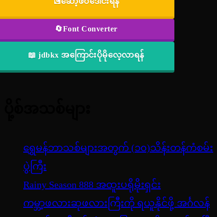
💽ဆော့ဖ်ဝဲဒေါင်းရန်
🔄Font Converter
📖 jdbkx အကြောင်းပိုမိုလေ့လာရန်
ပို့စ်အသစ်များ
ရွှေမန်ဘာသစ်များအတွက် (၁၀)သိန်းတန်ကံစမ်း
ပွဲကြီး
Rainy Season 888 အထူးပရိုမိုးရှင်း
ကမ္ဘာ့ဖလားဆုဖလားကြီးကို ရယူနိုင်ဖို့ အင်္ဂလန်