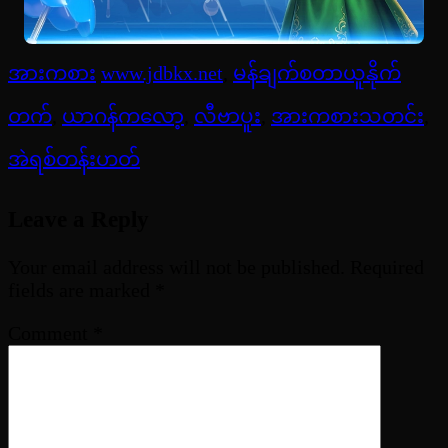
အားကစား
www.jdbkx.net
,
မန်ချက်စတာယူနိုက်
တက်
,
ယာဂန်ကလော့
,
လီဗာပူး
,
အားကစားသတင်း
,
အဲရစ်တန်းဟတ်
Leave a Reply
Your email address will not be published.
Required
fields are marked
*
Comment
*