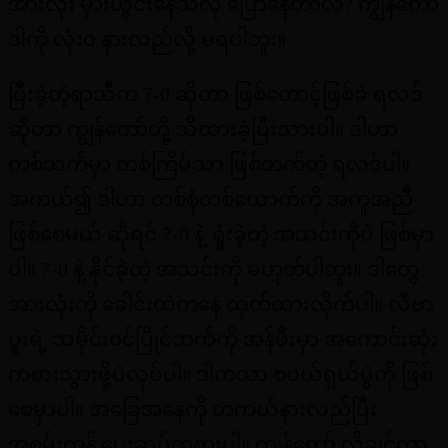
အားလုံး မှားယွင်းနေသလို ပြောနေတာလဲ? ကျွန်တော်
ဒါကို လုံး၀ နားလည်လို့ မရပါဘူး။
ပြီးခဲ့တဲ့ရာသီက 7-0 ဆိုတာ ဖြစ်တောင့်ဖြစ်ခဲ ရလဒ်
ဆိုတာ ကျွန်တော်တို့ သိထားခဲ့ပြီးသားပါ။ ဒါဟာ
တစ်သက်မှာ တစ်ကြိမ်သာ ဖြစ်တက်တဲ့ ရလဒ်ပါ။
အကယ်၍ ဒါဟာ တစ်စုံတစ်ယောက်ကို အကူအညီ
ဖြစ်စေမယ် ဆိုရင် 7-0 နဲ့ ရှုံးခဲ့တဲ့ အသင်းကိုပဲ ဖြစ်မှာ
ပါ။ 7-0 နဲ့ နိုင်ခဲ့တဲ့ အသင်းကို မဟုတ်ပါဘူး။ ဒါတွေ
အားလုံးကို ခေါင်းထဲကနေ ထုတ်ထားလိုက်ပါ။ လီဗာ
ပူးရဲ့ သမိုင်း၀င်ပြိုင်ဘက်ကို အန်ဖီးမှာ အကောင်းဆုံး
ကစားသွားဖို့ပဲလုပ်ပါ။ ဒါကသာ စပယ်ရှယ်ပွဲကို ဖြစ်
စေမှာပါ။ အခြေအနေကို တကယ်နားလည်ပြီး
အစွမ်းကုန် ပေးဆပ်ကစားပါ။ ကျွန်တော် လိုချင်တာ