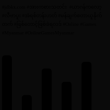
#jdbkx.com #အားကစားသတင်း #ယာဂန်ကလော့
#လီဗာပူး #အဲရစ်တန်းဟတ် #မန်ချက်စတာယူနိုက်
တက် #ဖြစ်တောင့်ဖြစ်ခဲရလဒ် #Online #Games
#Myanmar #OnlineGamesMyanmar