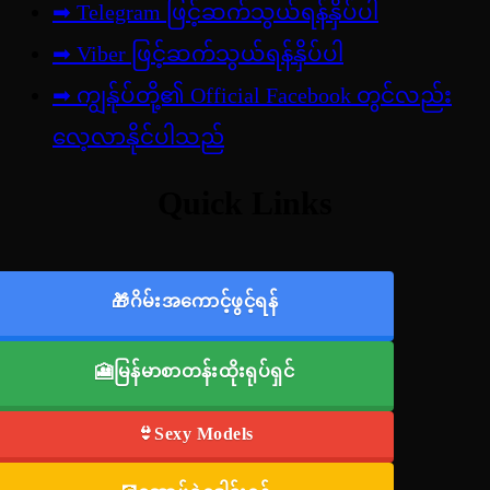
➡ Telegram ဖြင့်ဆက်သွယ်ရန်နှိပ်ပါ
➡
Viber ဖြင့်ဆက်သွယ်ရန်နှိပ်ပါ
➡ ကျွန်ုပ်တို့၏ Official Facebook တွင်လည်း
လေ့လာနိုင်ပါသည်
Quick Links
🎁ဂိမ်းအကောင့်ဖွင့်ရန်
🎦မြန်မာစာတန်းထိုးရုပ်ရှင်
👙Sexy Models