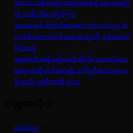
အသင်း အနီးစပ်ဆုံးအခြေအနေကို ရောက်နေပြီ
လို့ ဟာရီ ကိန်း ပြောကြား
အာဆင်နယ် စိတ်ဝင်စားနေတဲ့ ကွင်းလယ်လူ အဲ
လက်စ် စကော့တ်ကို မရောင်းဘူးလို့ ဘုန်းမောက်
ငြင်းဆန်
ခရစ်စတီယာနို ရော်နယ်ဒို ဆီကိုပဲ ဘောလုံးပေး
နေရမယ်ဆိုတဲ့ ဖိအားမျိုး ပေါ်တူဂီအသင်းမှာ မ
ရှိဘူးလို့ ကွန်စီကာအို ဖွင့်ဟ
ကဏ္ဍအလိုက်
ခင်ခင်ထူး
(2)