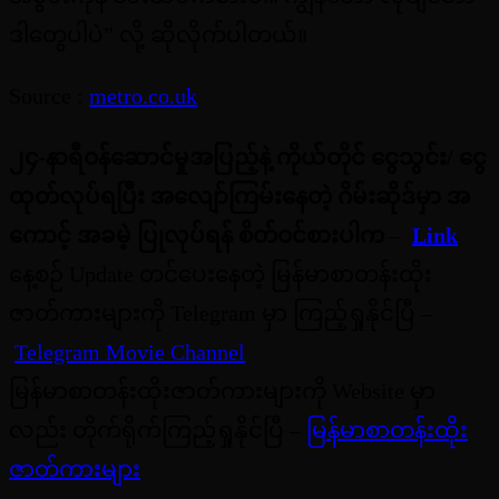
ဒါတွေပါပဲ” လို့ ဆိုလိုက်ပါတယ်။
Source :
metro.co.uk
၂၄-နာရီဝန်ဆောင်မှုအပြည့်နဲ့ ကိုယ်တိုင် ငွေသွင်း/ ငွေ
ထုတ်လုပ်ရပြီး
အလျော်ကြမ်းနေတဲ့ ဂိမ်းဆိုဒ်မှာ အ
ကောင့် အခမဲ့ ပြုလုပ်ရန် စိတ်ဝင်စားပါက
–
Link
နေ့စဉ် Update တင်ပေးနေတဲ့ မြန်မာစာတန်းထိုး
ဇာတ်ကားများကို Telegram မှာ ကြည့်ရှုနိုင်ပြီ –
Telegram Movie Channel
မြန်မာစာတန်းထိုးဇာတ်ကားများကို Website မှာ
လည်း တိုက်ရိုက်ကြည့်ရှုနိုင်ပြီ –
မြန်မာစာတန်းထိုး
ဇာတ်ကားများ