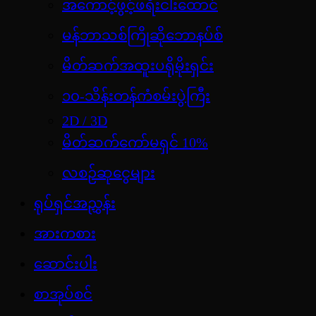
အကောင့်ဖွင့်ဖရီးငါးထောင်
မန်ဘာသစ်ကြိုဆိုဘောနပ်စ်
မိတ်ဆက်အထူးပရိုမိုးရှင်း
၁၀-သိန်းတန်ကံစမ်းပွဲကြီး
2D / 3D
မိတ်ဆက်ကော်မရှင် 10%
လစဉ်ဆုငွေများ
ရုပ်ရှင်အညွှန်း
အားကစား
ဆောင်းပါး
စာအုပ်စင်