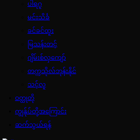
ပါရဂူ
မင်းသိင်္ခ
ခင်ခင်ထူး
မြသန်းတင့်
ဂျိမ်းစ်လှကျော်
တက္ကသိုလ်ဘုန်းနိုင်
သင့်လူ
ဝတ္ထုတို
ကျွန်ုပ်တို့အကြောင်း
ဆက်သွယ်ရန်