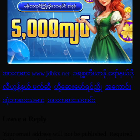
အားကစား
www.jdbkx.net
,
ခရစ္စတီယာနို ရော်နယ်ဒို
,
လီယွန်နယ် မက်ဆီ
,
ဟိုဆေးမော်ရင်ညို
,
အကောင်း
ဆုံးကစားသမား
,
အားကစားသတင်း
Leave a Reply
Your email address will not be published.
Required