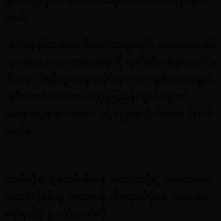
တယ်”
“ဒဏ်ရာပြသနာက ဒီထက်အများကြီး ခမ်းနားလာနိုင်
တဲ့ ကစားသမား ဘဝတစ်ခုကို ဖျက်ဆီးပစ်ခဲ့တာပါပဲ။
ဒါပေမဲ့ ပါရမီထူးကဲမှုအပိုင်းမှာ (၁၉) နှစ်သားအရွယ်
အဲ့ဒီကောင်လေးဟာ မယုံကြည်နိုင်ဖွယ် ထူးကဲ
ခမ်းနားလွန်းခဲ့ပါတယ်” လို့ ပြောခဲ့လိုက်တာပဲ ဖြစ်ပါ
တယ်။
ဘာစီလိုနာ နဲ့ အေစီ မီလန် အသင်းတို့ရဲ့ ကစားသမား
ဟောင်း ဖြစ်သူ ဇလာတန် အီဗရာဟီမိုဗစ် ကလည်း
ရော်နယ်ဒို နဲ့ ပတ်သက်လို့…