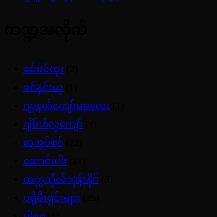
ကဏ္ဍအလိုက်
ခင်ခင်ထူး
(2)
ခင်နှင်းယု
(1)
ဂျာနယ်ကျော်မမလေး
(1)
ဂျိမ်းစ်လှကျော်
(1)
စာအုပ်စင်
(22)
ဆောင်းပါး
(21)
တက္ကသိုလ်ဘုန်းနိုင်
(3)
ပရိုမိုးရှင်းများ
(25)
ပါရဂူ
(1)