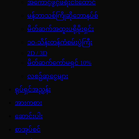
အကောင့်ဖွင့်ဖရီးငါးထောင်
မန်ဘာသစ်ကြိုဆိုဘောနပ်စ်
မိတ်ဆက်အထူးပရိုမိုးရှင်း
၁၀-သိန်းတန်ကံစမ်းပွဲကြီး
2D / 3D
မိတ်ဆက်ကော်မရှင် 10%
လစဉ်ဆုငွေများ
ရုပ်ရှင်အညွှန်း
အားကစား
ဆောင်းပါး
စာအုပ်စင်