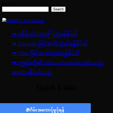
Search
Search
➡ ပရိုမိုးရှင်းများကြည့်ရန်နှိပ်ပါ
➡ Telegram ဖြင့်ဆက်သွယ်ရန်နှိပ်ပါ
➡
Viber ဖြင့်ဆက်သွယ်ရန်နှိပ်ပါ
➡ ကျွန်ုပ်တို့၏ Official Facebook တွင်လည်း
လေ့လာနိုင်ပါသည်
Quick Links
🎁ဂိမ်းအကောင့်ဖွင့်ရန်