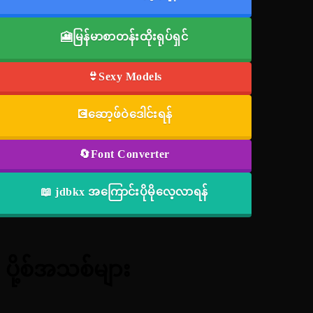
🎦မြန်မာစာတန်းထိုးရုပ်ရှင်
👙Sexy Models
💽ဆော့ဖ်ဝဲဒေါင်းရန်
🔄Font Converter
📖 jdbkx အကြောင်းပိုမိုလေ့လာရန်
ပို့စ်အသစ်များ