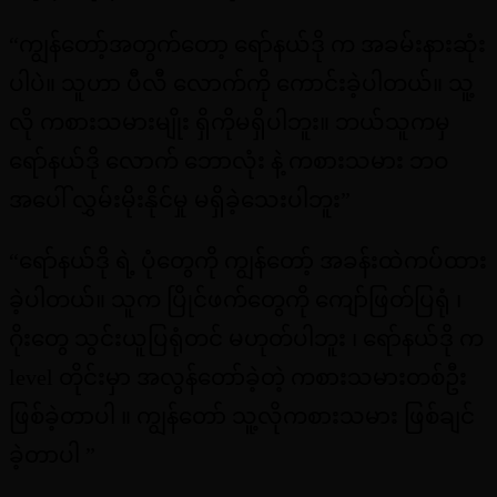
“ကျွန်တော့်အတွက်တော့ ရော်နယ်ဒို က အခမ်းနားဆုံး
ပါပဲ။ သူဟာ ပီလီ လောက်ကို ကောင်းခဲ့ပါတယ်။ သူ့
လို ကစားသမားမျိုး ရှိကိုမရှိပါဘူး။ ဘယ်သူကမှ
ရော်နယ်ဒို လောက် ဘောလုံး နဲ့ ကစားသမား ဘဝ
အပေါ် လွှမ်းမိုးနိုင်မှု မရှိခဲ့သေးပါဘူး”
“ရော်နယ်ဒို ရဲ့ ပုံတွေကို ကျွန်တော့် အခန်းထဲကပ်ထား
ခဲ့ပါတယ်။ သူက ပြိုင်ဖက်တွေကို ကျော်ဖြတ်ပြရုံ ၊
ဂိုးတွေ သွင်းယူပြရုံတင် မဟုတ်ပါဘူး ၊ ရော်နယ်ဒို က
level တိုင်းမှာ အလွန်တော်ခဲ့တဲ့ ကစားသမားတစ်ဦး
ဖြစ်ခဲ့တာပါ ။ ကျွန်တော် သူ့လိုကစားသမား ဖြစ်ချင်
ခဲ့တာပါ ”