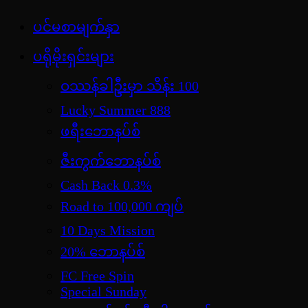
Skip
ပင်မစာမျက်နှာ
jdbKX News
to
အားကစားသတင်း | ရုပ်ရှင်အညွှန်း | စာအုပ်စင် |
content
ပရိုမိုးရှင်းများ
ဝတ္ထုတို
ဝဿန်ခါဦးမှာ သိန်း 100
Lucky Summer 888
ဖရီးဘောနပ်စ်
ဇီးကွက်ဘောနပ်စ်
Cash Back 0.3%
Road to 100,000 ကျပ်
10 Days Mission
20% ဘောနပ်စ်
FC Free Spin
Special Sunday