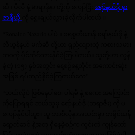
ဆီ ၊ ပီလီ နဲ့ မာရာဒိုနာ တို့ကို ကျော်ပြီး
ရော်နယ်ဒို နာ
ဇာရီယို
ကို ရွေးချယ်သွားခဲ့လိုက်ပါတယ် ။
“Ronaldo Nazario ပါပဲ ။ ခရစ္စတီယာနို ရော်နယ်ဒို နဲ့
လီယွန်နယ် မက်ဆီ တို့ဟာ ရှည်လျားတဲ့ ကစားသမား
ဘဝကို ပိုင်ဆိုင်ထားနိုင်ခဲ့ကြပါတယ်။ သူတို့ဟာ လွန်
ခဲ့တဲ့ (၁၅) နှစ်အတွင်း နေ့စဉ်နေ့တိုင်း အကောင်းဆုံး
အဖြစ် ရပ်တည်နိုင်ခဲ့ကြတယ်လေ”
“ဘယ်လိုပဲ ဖြစ်နေပါစေ၊ ပါရမီ နဲ့ စကေး အကြောင်း
ကိုပြောရရင် ဘယ်သူမှ ရော်နယ်ဒို (ဘရာဇီး) ကို မ
ကျော်နိုင်ပါဘူး။ သူ ဘာစီလိုနာအသင်းမှာ ဘရိုင်ယန်
ရော့ဘ်ဆင် နဲ့အတူ ရှိနေခဲ့စဉ်က ကွင်းထဲ ကျွန်တော်
မြင်တွေ့ခဲ့ဖူးတဲ့ အကောင်းဆုံးကစားသမားဖြစ်ခဲ့ပါ