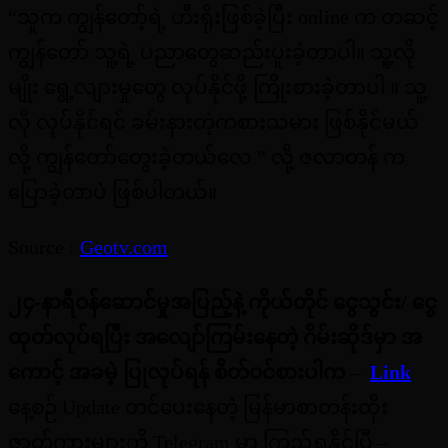
“သူက ကျွန်တော့်ရဲ့ ဟီးရိုးဖြစ်ခဲ့ပြီး online က တဆင့်
ကျွန်တော် သူ့ရဲ့ ပညာတွေဆည်းပူးခဲ့တာပါ။ သူ့လို
မျိုး ရွေ့လျားမှုတွေ လုပ်နိုင်ဖို့ ကြိုးစားခဲ့တာပါ ။ သူ့
လို လုပ်နိုင်ရင် ခမ်းနားတဲ့ကစားသမား ဖြစ်နိုင်မယ်
လို့ ကျွန်တော်တွေးခဲ့တယ်လေ ” လို့ ဇလာတန် က
ပြောခဲ့တာပဲ ဖြစ်ပါတယ်။
Source :
Geotv.com
၂၄-နာရီဝန်ဆောင်မှုအပြည့်နဲ့ ကိုယ်တိုင် ငွေသွင်း/ ငွေ
ထုတ်လုပ်ရပြီး
အလျော်ကြမ်းနေတဲ့ ဂိမ်းဆိုဒ်မှာ အ
ကောင့် အခမဲ့ ပြုလုပ်ရန် စိတ်ဝင်စားပါက
–
Link
နေ့စဉ် Update တင်ပေးနေတဲ့ မြန်မာစာတန်းထိုး
ဇာတ်ကားများကို Telegram မှာ ကြည့်ရှုနိုင်ပြီ –