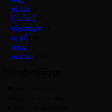
မင်းသိင်္ခ
(29)
မြသန်းတင့်
(2)
ရုပ်ရှင်အညွှန်း
(28)
ဝတ္ထုတို
(16)
သင့်လူ
(1)
အားကစား
(282)
🇲🇲လည်ပတ်ကြသူများ
👥 Visitors Today: 1402
📅 Visitors Yesterday: 1985
📆 Visitors This Month: 8329