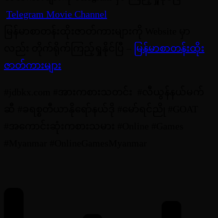
Telegram Movie Channel
မြန်မာစာတန်းထိုးဇာတ်ကားများကို Website မှာ
လည်း တိုက်ရိုက်ကြည့်ရှုနိုင်ပြီ –
မြန်မာစာတန်းထိုး
ဇာတ်ကားများ
#jdbkx.com #အားကစားသတင်း #လီယွန်နယ်မက်
ဆီ #ခရစ္စတီယာနိုရော်နယ်ဒို #မော်ရင်ညို #GOAT
#အကောင်းဆုံးကစားသမား #Online #Games
#Myanmar #OnlineGamesMyanmar