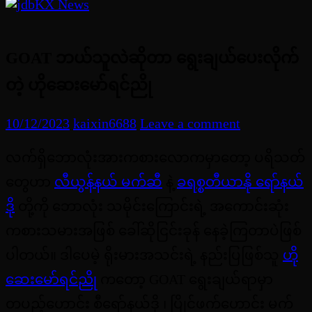
GOAT ဘယ်သူလဲဆိုတာ ရွေးချယ်ပေးလိုက်
တဲ့ ဟိုဆေးမော်ရင်ညို
10/12/2023
kaixin6688
Leave a comment
လက်ရှိဘောလုံးအားကစားလောကမှာတော့ ပရိသတ်
တွေဟာ
လီယွန်နယ် မက်ဆီ
နဲ့
ခရစ္စတီယာနို ရော်နယ်
ဒို
တို့ကို ဘောလုံး သမိုင်းကြောင်းရဲ့ အကောင်းဆုံး
ကစားသမားအဖြစ် ခေါ်ဆိုငြင်းခုန် နေခဲ့ကြတာပဲဖြစ်
ပါတယ်။ ဒါပေမဲ့ ရိုးမားအသင်းရဲ့ နည်းပြဖြစ်သူ
ဟို
ဆေးမော်ရင
ညို
ကတော့ GOAT ရွေးချယ်ရာမှာ
တပည့်ဟောင်း စီရော်နယ်ဒို ၊ ပြိုင်ဖက်ဟောင်း မက်