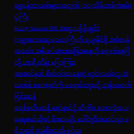
ရွှေမန်ဘာသစ်များအတွက် (၁၀)သိန်းတန်ကံစမ်း
ပွဲကြီး
Rainy Season 888 အထူးပရိုမိုးရှင်း
ကမ္ဘာ့ဖလားဆုဖလားကြီးကို ရယူနိုင်ဖို့ အင်္ဂလန်
အသင်း အနီးစပ်ဆုံးအခြေအနေကို ရောက်နေပြီ
လို့ ဟာရီ ကိန်း ပြောကြား
အာဆင်နယ် စိတ်ဝင်စားနေတဲ့ ကွင်းလယ်လူ အဲ
လက်စ် စကော့တ်ကို မရောင်းဘူးလို့ ဘုန်းမောက်
ငြင်းဆန်
ခရစ်စတီယာနို ရော်နယ်ဒို ဆီကိုပဲ ဘောလုံးပေး
နေရမယ်ဆိုတဲ့ ဖိအားမျိုး ပေါ်တူဂီအသင်းမှာ မ
ရှိဘူးလို့ ကွန်စီကာအို ဖွင့်ဟ