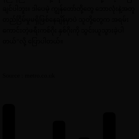
ချင်ပါဘူး။ ဒါပေမဲ့ ကျွန်တော်တို့တွေ ဘောလုံးနဲ့အတူ
တည်ငြိမ်မှုမရှိဖြစ်နေချိန်မှာပဲ သူတို့တွေက အရမ်း
ကောင်းတဲ့ဖရီးကစ်ဂိုး နှစ်ဂိုးကို သွင်းယူသွားခဲ့ပါ
တယ်”လို့ ပြောပါတယ်။
Source : metro.co.uk