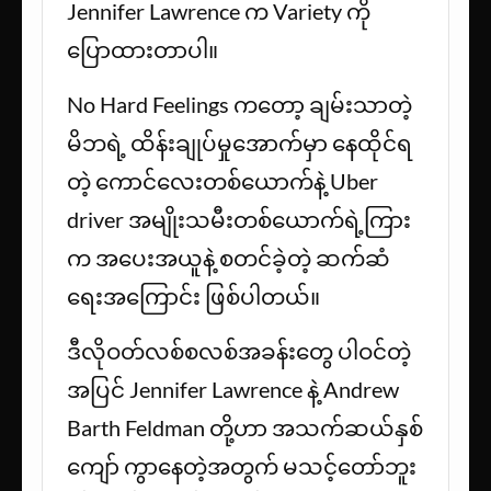
Jennifer Lawrence က Variety ကို
ပြောထားတာပါ။
No Hard Feelings ကတော့ ချမ်းသာတဲ့
မိဘရဲ့ ထိန်းချုပ်မှုအောက်မှာ နေထိုင်ရ
တဲ့ ကောင်လေးတစ်ယောက်နဲ့ Uber
driver အမျိုးသမီးတစ်ယောက်ရဲ့ကြား
က အပေးအယူနဲ့ စတင်ခဲ့တဲ့ ဆက်ဆံ
ရေးအကြောင်း ဖြစ်ပါတယ်။
ဒီလိုဝတ်လစ်စလစ်အခန်းတွေ ပါဝင်တဲ့
အပြင် Jennifer Lawrence နဲ့ Andrew
Barth Feldman တို့ဟာ အသက်ဆယ်နှစ်
ကျော် ကွာနေတဲ့အတွက် မသင့်တော်ဘူး