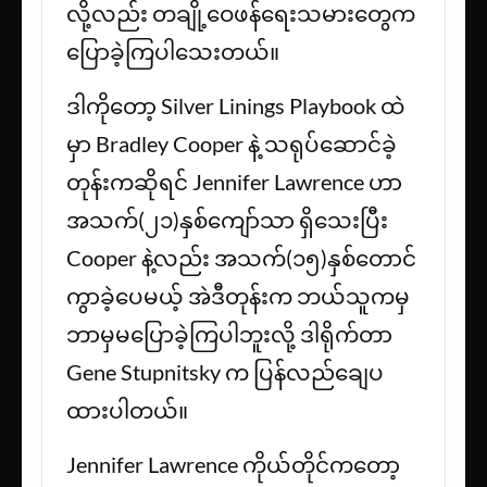
လို့လည်း တချို့ဝေဖန်ရေးသမားတွေက
ပြောခဲ့ကြပါသေးတယ်။
ဒါကိုတော့ Silver Linings Playbook ထဲ
မှာ Bradley Cooper နဲ့ သရုပ်ဆောင်ခဲ့
တုန်းကဆိုရင် Jennifer Lawrence ဟာ
အသက်(၂၁)နှစ်ကျော်သာ ရှိသေးပြီး
Cooper နဲ့လည်း အသက်(၁၅)နှစ်တောင်
ကွာခဲ့ပေမယ့် အဲဒီတုန်းက ဘယ်သူကမှ
ဘာမှမပြောခဲ့ကြပါဘူးလို့ ဒါရိုက်တာ
Gene Stupnitsky က ပြန်လည်ချေပ
ထားပါတယ်။
Jennifer Lawrence ကိုယ်တိုင်ကတော့