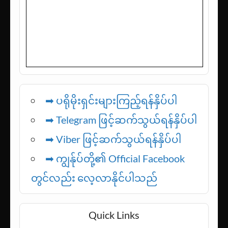
➡ ပရိုမိုးရှင်းများကြည့်ရန်နှိပ်ပါ
➡ Telegram ဖြင့်ဆက်သွယ်ရန်နှိပ်ပါ
➡
Viber ဖြင့်ဆက်သွယ်ရန်နှိပ်ပါ
➡ ကျွန်ုပ်တို့၏ Official Facebook
တွင်လည်း လေ့လာနိုင်ပါသည်