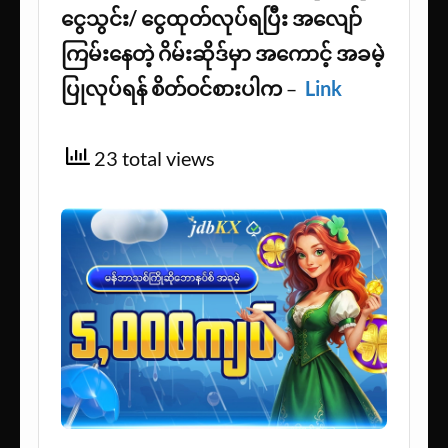
ငွေသွင်း/ ငွေထုတ်လုပ်ရပြီး
အလျော်
ကြမ်းနေတဲ့ ဂိမ်းဆိုဒ်မှာ အကောင့် အခမဲ့
ပြုလုပ်ရန် စိတ်ဝင်စားပါက
–
Link
23 total views