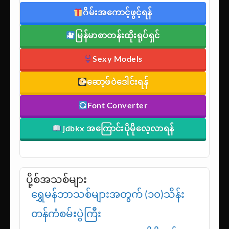
Quick Links
ဂိမ်းအကောင့်ဖွင့်ရန်
မြန်မာစာတန်းထိုးရုပ်ရှင်
Sexy Models
ဆော့ဖ်ဝဲဒေါင်းရန်
Font Converter
jdbkx အကြောင်းပိုမိုလေ့လာရန်
ပို့စ်အသစ်များ