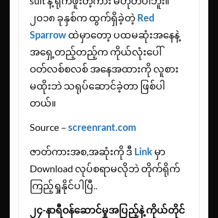
suit နဲ့ ရိုက်ဖူးတဲ့ကား မဟုတ်ပါဘူး။
၂၀၁၈ ခုနှစ်က ထွက်ရှိခဲ့တဲ့
Red
Sparrow
ထဲမှာတော့ ပထမဆုံးအနေနဲ့
အရှေ့တည့်တည့်က ကိုယ်လုံးပေါ်
ဝတ်လစ်စလစ် အနေအထားကို လူစား
မထိုးဘဲ သရုပ်ဆောင်ခဲ့တာ ဖြစ်ပါ
တယ်။
Source –
screenrant.com
ဇာတ်ကားအစ,အဆုံးကို ဒီ
Link
မှာ
Download လုပ်စရာမလိုဘဲ တိုက်ရိုက်
ကြည့်ရှုနိုင်ပါပြီ..
၂၄-နာရီဝန်ဆောင်မှုအပြည့်နဲ့ ကိုယ်တိုင်