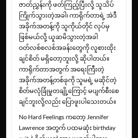
ဇာတ်ညွှန်းကို ဖတ်ကြည့်ပြီးလို့ သူသိပ်
ကြိုက်သွားတဲ့အခါ၊ ကာရိုက်တာရဲ့ အဲဒီ
အခိုက်အတန့်ကို သူကိုယ်တိုင် လုပ်မှ
ဖြစ်မယ်လို့ ယူဆမိသွားတဲ့အခါ
ဝတ်လစ်စလစ်အခန်းတွေကို လူစားထိုး
ချင်စိတ် မရှိတော့ဘူးလို့ ဆိုပါတယ်။
ကာရိုက်တာအတွက် အရေးကြီးတဲ့
အခိုက်အတန့်တစ်ခုကို သူမရဲ့ မဆိုင်တဲ့
စိတ်မလုံခြုံမှုတချို့ကြောင့် မပျက်စီးစေ
ချင်ဘူးလို့လည်း ပြောဖူးပါသေးတယ်။
No Hard Feelings ကတော့ Jennifer
Lawrence အတွက် ပထမဆုံး birthday