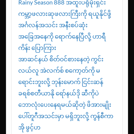
ရွှေမန်ဘာသစ်များအတွက် (၁၀)သိန်း
တန်ကံစမ်းပွဲကြီး
Rainy Season 888 အထူးပရိုမိုးရှင်း
ကမ္ဘာ့ဖလားဆုဖလားကြီးကို ရယူနိုင်ဖို့
အင်္ဂလန်အသင်း အနီးစပ်ဆုံး
အခြေအနေကို ရောက်နေပြီလို့ ဟာရီ
ကိန်း ပြောကြား
အာဆင်နယ် စိတ်ဝင်စားနေတဲ့ ကွင်း
လယ်လူ အဲလက်စ် စကော့တ်ကို မ
ရောင်းဘူးလို့ ဘုန်းမောက် ငြင်းဆန်
ခရစ်စတီယာနို ရော်နယ်ဒို ဆီကိုပဲ
ဘောလုံးပေးနေရမယ်ဆိုတဲ့ ဖိအားမျိုး