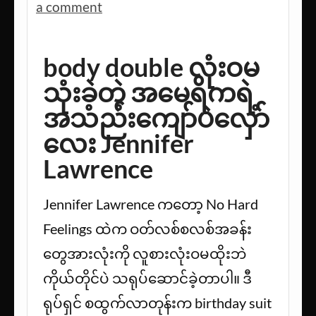
a comment
body double လုံးဝမ
သုံးခဲ့တဲ့ အမေရိကရဲ့
အသည်းကျော်ပဲလှော်
လေး Jennifer
Lawrence
Jennifer Lawrence ကတော့ No Hard
Feelings ထဲက ဝတ်လစ်စလစ်အခန်း
တွေအားလုံးကို လူစားလုံးဝမထိုးဘဲ
ကိုယ်တိုင်ပဲ သရုပ်ဆောင်ခဲ့တာပါ။ ဒီ
ရုပ်ရှင် စထွက်လာတုန်းက birthday suit