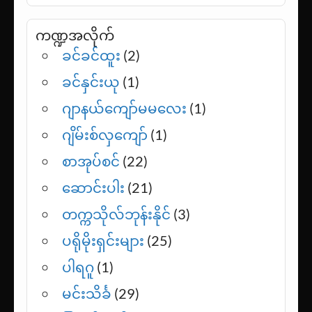
ပေါ်တူဂီအသင်းမှာ မရှိဘူးလို့ ကွန်စီကာ
အို ဖွင့်ဟ
ကဏ္ဍအလိုက်
ခင်ခင်ထူး
(2)
ခင်နှင်းယု
(1)
ဂျာနယ်ကျော်မမလေး
(1)
ဂျိမ်းစ်လှကျော်
(1)
စာအုပ်စင်
(22)
ဆောင်းပါး
(21)
တက္ကသိုလ်ဘုန်းနိုင်
(3)
ပရိုမိုးရှင်းများ
(25)