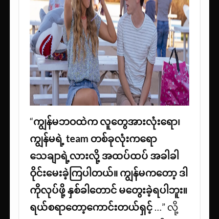
“
ကျွန်မဘဝထဲက လူတွေအားလုံးရော၊
ကျွန်မရဲ့ team တစ်ခုလုံးကရော
သေချာရဲ့လားလို့ အထပ်ထပ် အခါခါ
ဝိုင်းမေးခဲ့ကြပါတယ်။ ကျွန်မကတော့ ဒါ
ကိုလုပ်ဖို့ နှစ်ခါတောင် မတွေးခဲ့ရပါဘူး။
ရယ်စရာတော့ကောင်းတယ်ရှင့်
…” လို့