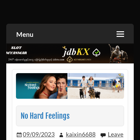
Skip
to
အားကစားသတင်း | ရုပ်ရှင်အညွှန်း | စာအုပ်စင် |
jdbKX News
content
ဝတ္ထုတို
Menu
No Hard Feelings
09/09/2023
kaixin6688
Leave