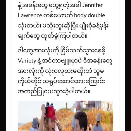
နဲ့ အခန်းတွေ တွေ့ရတဲ့အခါ Jennifer
Lawrence တစ်ယောက် body double
သုံးတယ်၊ မသုံးဘူးဆိုပြီး မျိုးစုံခန့်မှန်း
ချက်တွေ ထုတ်ခဲ့ကြပါတယ်။
ဒါတွေအားလုံးကို ငြိမ်သက်သွားစေဖို့
Variety နဲ့ အင်တာဗျူးမှာပဲ ဒီအခန်းတွေ
အားလုံးကို လုံးဝလူစားမထိုးဘဲ သူမ
ကိုယ်တိုင် သရုပ်ဆောင်ထားကြောင်း
အတည်ပြုပေးသွားခဲ့ပါတယ်။