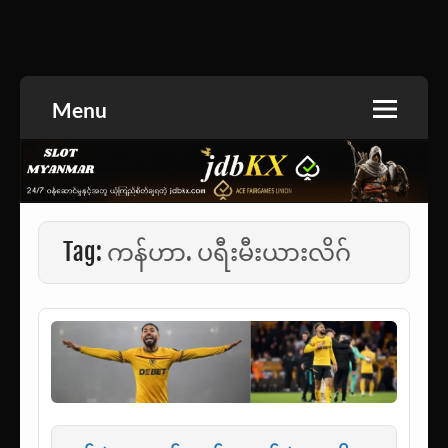
Skip
to
အားကစားသတင်း | ရုပ်ရှင်အညွှန်း | စာအုပ်စင် |
jdbKX News
content
ဝတ္ထုတို
Menu
Tag:
ကန်ဟာ. ပရီးမီးယားလိဂ်