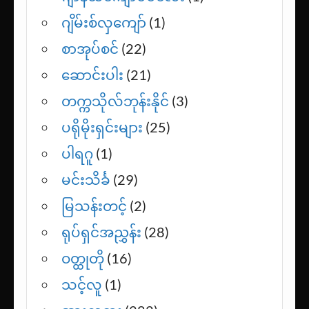
ဂျိမ်းစ်လှကျော်
(1)
စာအုပ်စင်
(22)
ဆောင်းပါး
(21)
တက္ကသိုလ်ဘုန်းနိုင်
(3)
ပရိုမိုးရှင်းများ
(25)
ပါရဂူ
(1)
မင်းသိင်္ခ
(29)
မြသန်းတင့်
(2)
ရုပ်ရှင်အညွှန်း
(28)
ဝတ္ထုတို
(16)
သင့်လူ
(1)