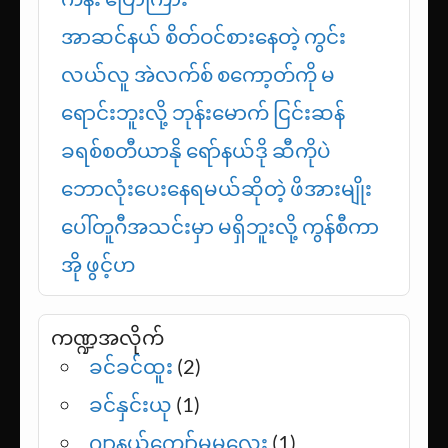
အာဆင်နယ် စိတ်ဝင်စားနေတဲ့ ကွင်း
လယ်လူ အဲလက်စ် စကော့တ်ကို မ
ရောင်းဘူးလို့ ဘုန်းမောက် ငြင်းဆန်
ခရစ်စတီယာနို ရော်နယ်ဒို ဆီကိုပဲ
ဘောလုံးပေးနေရမယ်ဆိုတဲ့ ဖိအားမျိုး
ပေါ်တူဂီအသင်းမှာ မရှိဘူးလို့ ကွန်စီကာ
အို ဖွင့်ဟ
ကဏ္ဍအလိုက်
ခင်ခင်ထူး
(2)
ခင်နှင်းယု
(1)
ဂျာနယ်ကျော်မမလေး
(1)