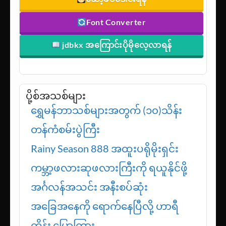
Font Converter
jdbkx အကြောင်းပိုမိုလေ့လာရန်
ပို့စ်အသစ်များ
ရွှေမန်ဘာသစ်များအတွက် (၁၀)သိန်း
တန်ကံစမ်းပွဲကြီး
Rainy Season 888 အထူးပရိုမိုးရှင်း
ကမ္ဘာ့ဖလားဆုဖလားကြီးကို ရယူနိုင်ဖို့
အင်္ဂလန်အသင်း အနီးစပ်ဆုံး
အခြေအနေကို ရောက်နေပြီလို့ ဟာရီ
ကိန်း ပြောကြား