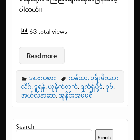
ပါတယ်။
63 total views
Read more
အားကစား
ကန်ဟာ. ပရီးမီးယား
လိဂ်
,
ဒူရန်
,
ယူနိုက်တက်
,
ရက်ရှ်ဖို့ဒ်
,
ဝုဗ်
,
အယ်လ်နာဆာ
,
အူနိုင်းအမ်မရီ
Search
Search