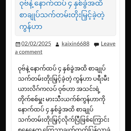
ဝုဗ်နဲ့ နောက်ထပ် ၄ နှစ်ခွဲအထိ
စာချုပ်သက်တမ်းတိုးမြှင့်ခဲ့တဲ့
ကွန်ဟာ
02/02/2025
kaixin6688
Leave
a comment
ဝုဗ်နဲ့ နောက်ထပ် ၄ နှစ်ခွဲအထိ စာချုပ်
သက်တမ်းတိုးမြှင့်ခဲ့တဲ့ ကွန်ဟာ ပရီးမီး
ယားလိဂ်ကလပ် ဝုဗ်ဟာ အသင်းရဲ့
တိုက်စစ်မှူး မားသီးယက်စ်ကွန်ဟာကို
နောက်ထပ် ၄ နှစ်ခွဲအထိ စာချုပ်
သက်တမ်းတိုးမြှင့်လိုက်ပြီဖြစ်ကြောင်း
စနေနေ့က ကြေညာချက်ထုတ်ပြန်လာခဲ့