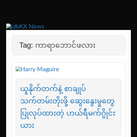
Skip
to
အားကစားသတင်း | ရုပ်ရှင်အညွှန်း | စာအုပ်စင် |
jdbKX News
content
ဝတ္ထုတို
Tag:
ကာရာဘောင်ဖလား
ယူနိုက်တက်နဲ့ စာချုပ်
သက်တမ်းတိုးဖို့ ဆွေးနွေးမှုတွေ
ပြုလုပ်ထားတဲ့ ဟယ်ရီမက်ဂွိုင်း
ယား