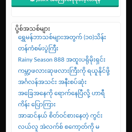
ပို့စ်အသစ်များ
ရွှေမန်ဘာသစ်များအတွက် (၁၀)သိန်း
တန်ကံစမ်းပွဲကြီး
Rainy Season 888 အထူးပရိုမိုးရှင်း
ကမ္ဘာ့ဖလားဆုဖလားကြီးကို ရယူနိုင်ဖို့
အင်္ဂလန်အသင်း အနီးစပ်ဆုံး
အခြေအနေကို ရောက်နေပြီလို့ ဟာရီ
ကိန်း ပြောကြား
အာဆင်နယ် စိတ်ဝင်စားနေတဲ့ ကွင်း
လယ်လူ အဲလက်စ် စကော့တ်ကို မ