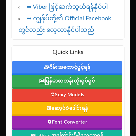
➡
Viber ဖြင့်ဆက်သွယ်ရန်နှိပ်ပါ
➡ ကျွန်ုပ်တို့၏ Official Facebook
တွင်လည်း လေ့လာနိုင်ပါသည်
Quick Links
🎁ဂိမ်းအကောင့်ဖွင့်ရန်
🎦မြန်မာစာတန်းထိုးရုပ်ရှင်
👙Sexy Models
💽ဆော့ဖ်ဝဲဒေါင်းရန်
🔄Font Converter
📖 jdbkx အကြောင်းပိုမိုလေ့လာရန်