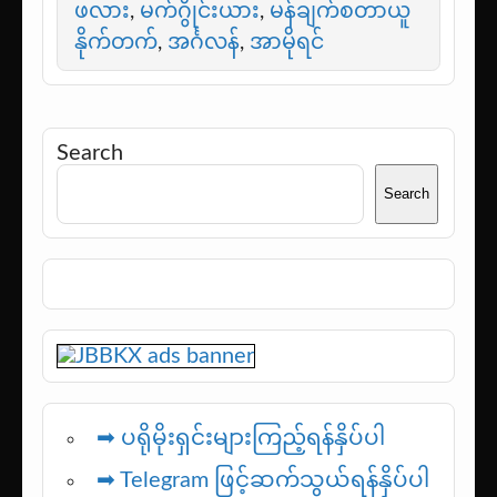
ဖလား
,
မက်ဂွိုင်းယား
,
မန်ချက်စတာယူ
နိုက်တက်
,
အင်္ဂလန်
,
အာမိုရင်
Search
Search
➡ ပရိုမိုးရှင်းများကြည့်ရန်နှိပ်ပါ
➡ Telegram ဖြင့်ဆက်သွယ်ရန်နှိပ်ပါ