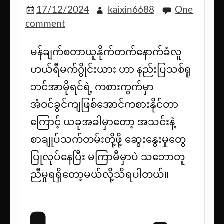
17/12/2024
kaixin6688
One
comment
မန်ချက်စတာယူနိုက်တက်နောက်ခံလူ
ဟယ်ရီမက်ဂွိုင်းယား ဟာ နည်းပြသစ်ရူ
ဘင်အာမိုရင်ရဲ့ ကစားကွက်မှာ
အံဝင်ခွင်ကျဖြစ်အောင်ကစားနိုင်တာ
ကြောင့် ယခုအခါမှာတော့ အသင်းနဲ့
စာချုပ်သက်တမ်းတို့ဖို့ ဆွေးနွေးမှုတွေ
ပြုလုပ်နေပြီး မကြာမီမှာပဲ သဘောတူ
ညီမှုရရှိတော့မယ်လို့သိရပါတယ်။