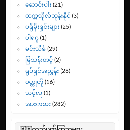
ဆောင်းပါး
(21)
တက္ကသိုလ်ဘုန်းနိုင်
(3)
ပရိုမိုးရှင်းများ
(25)
ပါရဂူ
(1)
မင်းသိင်္ခ
(29)
မြသန်းတင့်
(2)
ရုပ်ရှင်အညွှန်း
(28)
ဝတ္ထုတို
(16)
သင့်လူ
(1)
အားကစား
(282)
🇲🇲လည်ပတ်ကြသူများ