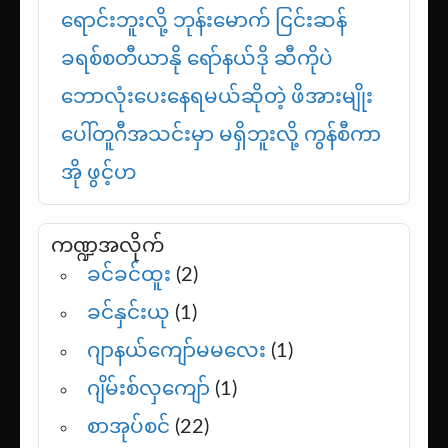
ရောင်းဘူးလို့ ဘုန်းမောက် ငြင်းဆန်
ခရစ်စတီယာနို ရော်နယ်ဒို ဆီကိုပဲ
ဘောလုံးပေးနေရမယ်ဆိုတဲ့ ဖိအားမျိုး
ပေါ်တူဂီအသင်းမှာ မရှိဘူးလို့ ကွန်စီကာ
အို ဖွင့်ဟ
ကဏ္ဍအလိုက်
ခင်ခင်ထူး
(2)
ခင်နှင်းယု
(1)
ဂျာနယ်ကျော်မမလေး
(1)
ဂျိမ်းစ်လှကျော်
(1)
စာအုပ်စင်
(22)