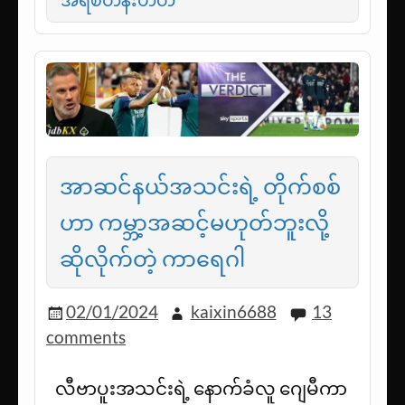
အာဆင်နယ်အသင်းရဲ့ တိုက်စစ်
ဟာ ကမ္ဘာ့အဆင့်မဟုတ်ဘူးလို့
ဆိုလိုက်တဲ့ ကာရေဂါ
02/01/2024
kaixin6688
13
comments
လီဗာပူးအသင်းရဲ့ နောက်ခံလူ ဂျေမီကာ