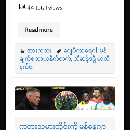
44 total views
Read more
အားကစား
ဂျေမီကာရေဂါ
,
မန်
ချက်စတာယူနိုက်တက်
,
လီဆန်ဒရို မာတီ
နက်ဇ်
ကစားသမားတိုင်းကို မန်နေဂျာ