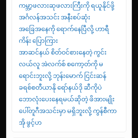
ကမ္ဘာ့ဖလားဆုဖလားကြီးကို ရယူနိုင်ဖို့
အင်္ဂလန်အသင်း အနီးစပ်ဆုံး
အခြေအနေကို ရောက်နေပြီလို့ ဟာရီ
ကိန်း ပြောကြား
အာဆင်နယ် စိတ်ဝင်စားနေတဲ့ ကွင်း
လယ်လူ အဲလက်စ် စကော့တ်ကို မ
ရောင်းဘူးလို့ ဘုန်းမောက် ငြင်းဆန်
ခရစ်စတီယာနို ရော်နယ်ဒို ဆီကိုပဲ
ဘောလုံးပေးနေရမယ်ဆိုတဲ့ ဖိအားမျိုး
ပေါ်တူဂီအသင်းမှာ မရှိဘူးလို့ ကွန်စီကာ
အို ဖွင့်ဟ