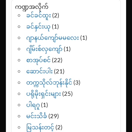
ကဏ္ဍအလိုက်
ခင်ခင်ထူး
(2)
ခင်နှင်းယု
(1)
ဂျာနယ်ကျော်မမလေး
(1)
ဂျိမ်းစ်လှကျော်
(1)
စာအုပ်စင်
(22)
ဆောင်းပါး
(21)
တက္ကသိုလ်ဘုန်းနိုင်
(3)
ပရိုမိုးရှင်းများ
(25)
ပါရဂူ
(1)
မင်းသိင်္ခ
(29)
မြသန်းတင့်
(2)