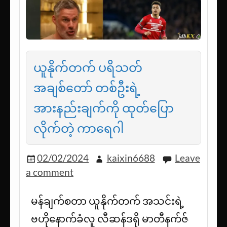
ယူနိုက်တက် ပရိသတ်
အချစ်တော် တစ်ဦးရဲ့
အားနည်းချက်ကို ထုတ်ပြော
လိုက်တဲ့ ကာရေဂါ
02/02/2024
kaixin6688
Leave
a comment
မန်ချက်စတာ ယူနိုက်တက် အသင်းရဲ့
ဗဟိုနောက်ခံလူ လီဆန်ဒရို မာတီနက်ဇ်