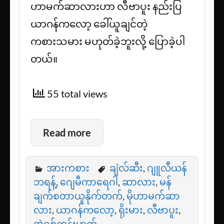
ဟာမက်ဆာလားဟာ လီဗာပူး နည်းပြ
ယာဂန်ကလော့ ခေါ်ယူချင်တဲ့
ကစားသမား မဟုတ်ခဲ့ဘူးလို့ ပြောခဲ့ပါ
တယ်။
55 total views
Read more
အားကစား
ချဲလ်ဆီး
,
ဂျူလီယန်
ဘရန့်
,
ဂျေမီကာရေဂါ
,
ဆာလား
,
မန်
ချက်စတာယူနိုက်တက်
,
မိုဟာမက်ဆာ
လား
,
ယာဂန်ကလော့
,
ရိုးမား
,
လီဗာပူး
,
အဲရစ်တန်းဟတ်