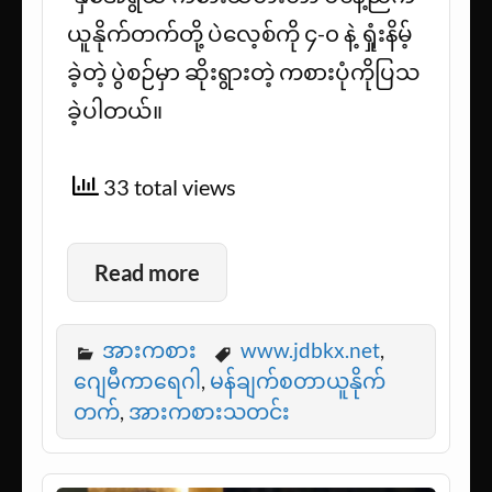
ယူနိုက်တက်တို့ ပဲလေ့စ်ကို ၄-၀ နဲ့ ရှုံးနိမ့်
ခဲ့တဲ့ ပွဲစဉ်မှာ ဆိုးရွားတဲ့ ကစားပုံကိုပြသ
ခဲ့ပါတယ်။
33 total views
Read more
အားကစား
www.jdbkx.net
,
ဂျေမီကာရေဂါ
,
မန်ချက်စတာယူနိုက်
တက်
,
အားကစားသတင်း