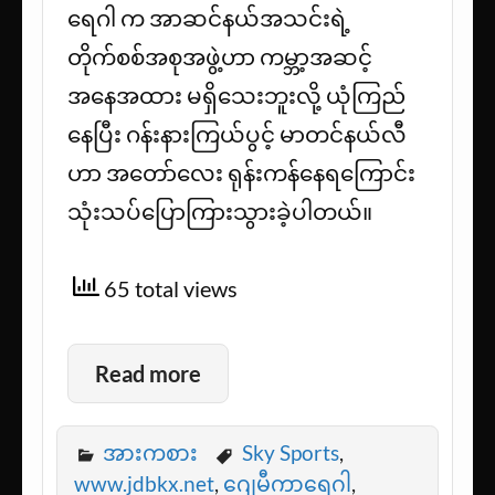
ရေဂါ က အာဆင်နယ်အသင်းရဲ့
တိုက်စစ်အစုအဖွဲ့ဟာ ကမ္ဘာ့အဆင့်
အနေအထား မရှိသေးဘူးလို့ ယုံကြည်
နေပြီး ဂန်းနားကြယ်ပွင့် မာတင်နယ်လီ
ဟာ အတော်လေး ရုန်းကန်နေရကြောင်း
သုံးသပ်ပြောကြားသွားခဲ့ပါတယ်။
65 total views
Read more
အားကစား
Sky Sports
,
www.jdbkx.net
,
ဂျေမီကာရေဂါ
,