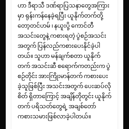
ဟာ ဒီရာသီ ဒဏ်ရာပြသနာတွေအကြား
မှာ ရုန်းကန်နေခဲ့ရပြီး ယူနိုက်တက်တို့
တော့တင်ဟမ် ၊ နယူးပို့ ကောင်တီ
အသင်းတွေနဲ့ ကစားရတဲ့ ပွဲစဉ်အသင်း
အတွက် ပြန်လည်ကစားပေးနိုင်ခဲ့ပါ
တယ်။ သူဟာ မန်ချက်စတာ ယူနိုက်
တက် အသင်းဆီ စရောက်ကတည်းက ပွဲ
စဉ်တိုင်း အားကြိုးမာန်တက် ကစားပေး
ခဲ့သူဖြစ်ပြီး အသင်းအတွက် ပေးဆပ်လို
စိတ် ရှိတာကြောင့် အချိန်တိုတွင်း ယူနိုက်
တက် ပရိသတ်တွေရဲ့ အချစ်တော်
ကစားသမားဖြစ်လာခဲ့ပါတယ်။