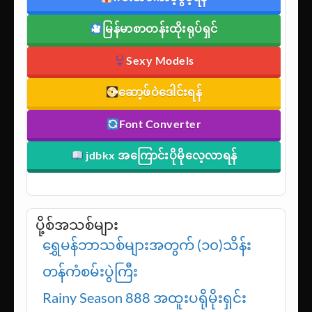
မြန်မာစာတန်းထိုးရုပ်ရှင်
Sexy Models
ဆော့ဖ်ဝဲဒေါင်းရန်
Font Converter
jdbkx အကြောင်းပိုမိုလေ့လာရန်
ပို့စ်အသစ်များ
ရွှေမန်ဘာသစ်များအတွက် (၁၀)သိန်း
တန်ကံစမ်းပွဲကြီး
Rainy Season 888 အထူးပရိုမိုးရှင်း