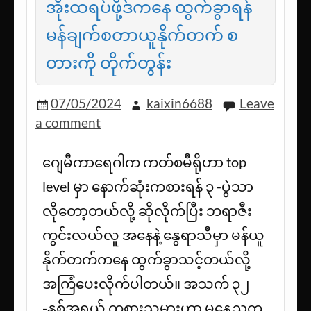
အိုးထရပ်ဖို့ဒ်ကနေ ထွက်ခွာရန်
မန်ချက်စတာယူနိုက်တက် စ
တားကို တိုက်တွန်း
07/05/2024
kaixin6688
Leave
a comment
ဂျေမီကာရေဂါက ကတ်စမီရိုဟာ top
level မှာ နောက်ဆုံးကစားရန် ၃ -ပွဲသာ
လိုတော့တယ်လို့ ဆိုလိုက်ပြီး ဘရာဇီး
ကွင်းလယ်လူ အနေနဲ့ နွေရာသီမှာ မန်ယူ
နိုက်တက်ကနေ ထွက်ခွာသင့်တယ်လို့
အကြံပေးလိုက်ပါတယ်။ အသက် ၃၂
-နှစ်အရွယ် ကစားသမားဟာ မနေ့ညက