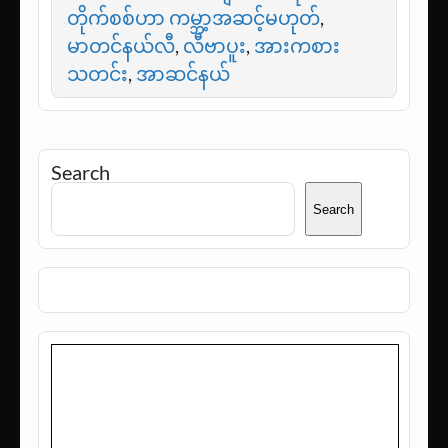
တိုက်စစ်ဟာ ကမ္ဘာ့အဆင့်မဟုတ်
,
မာတင်နယ်လီ
,
လီဗာပူး
,
အားကစား
သတင်း
,
အာဆင်နယ်
Search
Search