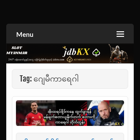
Skip
to
အားကစားသတင်း | ရုပ်ရှင်အညွှန်း | စာအုပ်စင် |
jdbKX News
content
ဝတ္ထုတို
Menu
Tag:
ဂျေမီကာရေဂါ