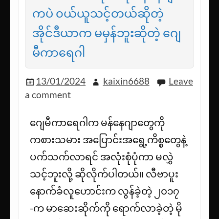
ကပဲ ၀ယ်ယူသင့်တယ်ဆိုတဲ့
အိုင်ဒီယာက မမှန်ဘူးဆိုတဲ့ ဂျေ
မီကာရေဂါ
13/01/2024
kaixin6688
Leave
a comment
ဂျေမီကာရေဂါက မန်နေဂျာတွေကို
ကစားသမား အပြောင်းအရွေ့ကိစ္စတွေနဲ့
ပက်သက်လာရင် အလုံးစုံပုံကာ မလွှဲ
သင့်ဘူးလို့ ဆိုလိုက်ပါတယ်။ လီဗာပူး
နောက်ခံလူဟောင်းက လွန်ခဲ့တဲ့ ၂၀၁၇
-က မာဆေးဆိုက်ကို ရောက်လာခဲ့တဲ့ မို