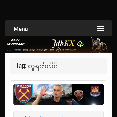
Skip
to
အားကစားသတင်း | ရုပ်ရှင်အညွှန်း | စာအုပ်စင် |
jdbKX News
content
ဝတ္ထုတို
Menu
Tag:
တူရကီလိဂ်