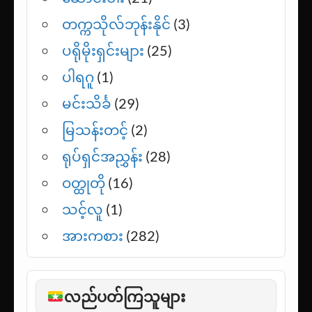
တက္ကသိုလ်ဘုန်းနိုင်
(3)
ပရိုမိုးရှင်းများ
(25)
ပါရဂူ
(1)
မင်းသိင်္ခ
(29)
မြသန်းတင့်
(2)
ရုပ်ရှင်အညွှန်း
(28)
ဝတ္ထုတို
(16)
သင့်လူ
(1)
အားကစား
(282)
လည်ပတ်ကြသူများ