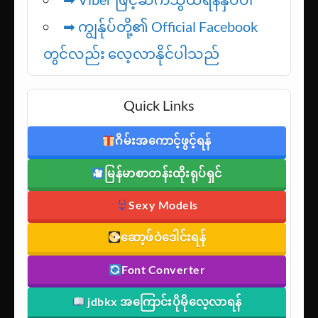
➡ ကျွန်ုပ်တို့၏ Official Facebook
တွင်လည်း လေ့လာနိုင်ပါသည်
Quick Links
ဂိမ်းအကောင့်ဖွင့်ရန်
မြန်မာစာတန်းထိုးရုပ်ရှင်
Sexy Models
ဆော့ဖ်ဝဲဒေါင်းရန်
Font Converter
jdbkx အကြောင်းပိုမိုလေ့လာရန်