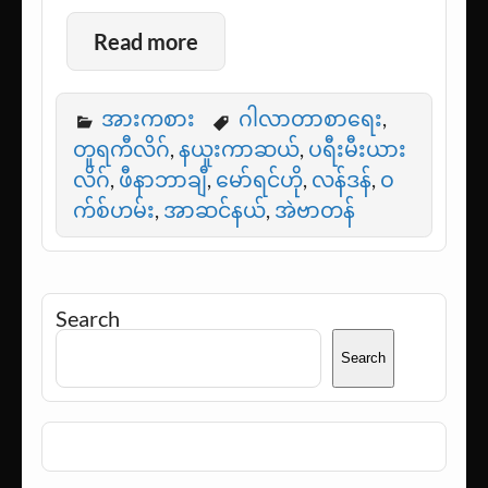
Read more
အားကစား
ဂါလာတာစာရေး
,
တူရကီလိဂ်
,
နယူးကာဆယ်
,
ပရီးမီးယား
လိဂ်
,
ဖီနာဘာချီ
,
မော်ရင်ဟို
,
လန်ဒန်
,
ဝ
က်စ်ဟမ်း
,
အာဆင်နယ်
,
အဲဗာတန်
Search
Search