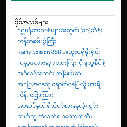
ပို့စ်အသစ်များ
ရွှေမန်ဘာသစ်များအတွက် (၁၀)သိန်း
တန်ကံစမ်းပွဲကြီး
Rainy Season 888 အထူးပရိုမိုးရှင်း
ကမ္ဘာ့ဖလားဆုဖလားကြီးကို ရယူနိုင်ဖို့
အင်္ဂလန်အသင်း အနီးစပ်ဆုံး
အခြေအနေကို ရောက်နေပြီလို့ ဟာရီ
ကိန်း ပြောကြား
အာဆင်နယ် စိတ်ဝင်စားနေတဲ့ ကွင်း
လယ်လူ အဲလက်စ် စကော့တ်ကို မ
ရောင်းဘူးလို့ ဘုန်းမောက် ငြင်းဆန်