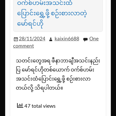
ဝက်စ်ဟမ်းအသင်းထံ
ပြောင်းရွှေ့ဖို့ စဉ်းစားလာတဲ့
မော်ရင်ဟို
28/11/2024
kaixin6688
One
comment
သတင်းတွေအရ ဖီနာဘာချီအသင်းနည်း
ပြ မော်ရင်ဟိုတစ်ယောက် ဝက်စ်ဟမ်း
အသင်းထံပြောင်းရွှေ့ဖို့ စဉ်းစားလာ
တယ်လို့ သိရပါတယ်။
47 total views