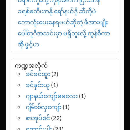
ခရစ်စတီယာနို ရော်နယ်ဒို ဆီကိုပဲ
ဘောလုံးပေးနေရမယ်ဆိုတဲ့ ဖိအားမျိုး
ပေါ်တူဂီအသင်းမှာ မရှိဘူးလို့ ကွန်စီကာ
အို ဖွင့်ဟ
ကဏ္ဍအလိုက်
ခင်ခင်ထူး
(2)
ခင်နှင်းယု
(1)
ဂျာနယ်ကျော်မမလေး
(1)
ဂျိမ်းစ်လှကျော်
(1)
စာအုပ်စင်
(22)
ဆောင်းပါး
(21)