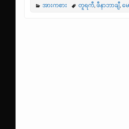
အားကစား
တူရကီ
,
ဖီနာဘာချီ
,
မေ