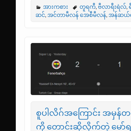
အားကစား
တူရကီ
,
ဗီလာရီးရဲလ်
,
ဆင်
,
အင်တာမီလန် အေစီမီလန်
,
အန်ဆယ်
စူပါလိဂ်အကြောင်း အမှန်တရ
ကို တောင်းဆိုလိုက်တဲ့ မော်ရ