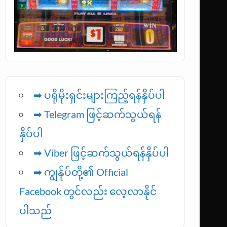
➡ ပရိုမိုးရှင်းများကြည့်ရန်နှိပ်ပါ
➡ Telegram ဖြင့်ဆက်သွယ်ရန်
နှိပ်ပါ
➡
Viber ဖြင့်ဆက်သွယ်ရန်နှိပ်ပါ
➡ ကျွန်ုပ်တို့၏ Official
Facebook တွင်လည်း လေ့လာနိုင်
ပါသည်