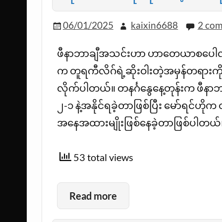
06/01/2025
kaixin6688
2 co
ဖီနာဘာချီအသင်းဟာ ဟာတေယာစပေါလ်အသင
က တူရကီလိဂ်ရဲ့ဆိုးဝါးတဲ့အမှန်တရားကို
လိုက်ပါတယ်။ တနင်္ဂနွေနေ့တုန်းက 
၂-၁ နဲ့အနိုင်ရခဲ့တာဖြစ်ပြီး မော်ရင်ဟိုက
အနေအထားမျိုးဖြစ်နေခဲ့တာဖြစ်ပါတယ်
53 total views
Read more