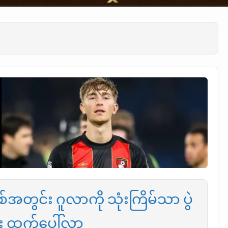
တွင်း ဂူလာကို သုံးကြိမ်သာ ပွဲ
း ထွက်ပေါ်လာ