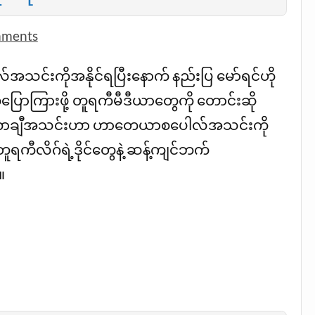
mments
်းကိုအနိုင်ရပြီးနောက် နည်းပြ မော်ရင်ဟို
ပြောကြားဖို့ တူရကီမီဒီယာတွေကို တောင်းဆို
ဖီနာဘာချီအသင်းဟာ ဟာတေယာစပေါလ်အသင်းကို
 တူရကီလိဂ်ရဲ့ဒိုင်တွေနဲ့ ဆန့်ကျင်ဘက်
။