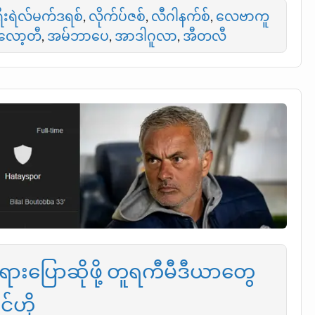
ရီးရဲလ်မက်ဒရစ်
,
လိုက်ပ်ဇစ်
,
လီဂါနက်စ်
,
လေဗာကူ
လော့တီ
,
အမ်ဘာပေ
,
အာဒါဂူလာ
,
အီတလီ
ားပြောဆိုဖို့ တူရကီမီဒီယာတွေ
င်ဟို