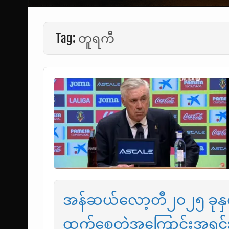
Tag:
တူရကီ
အန်ဆယ်လော့တီ၂၀၂၅ ခုနှစ်အ
ထွက်စေတဲ့အကြောင်းအရင်