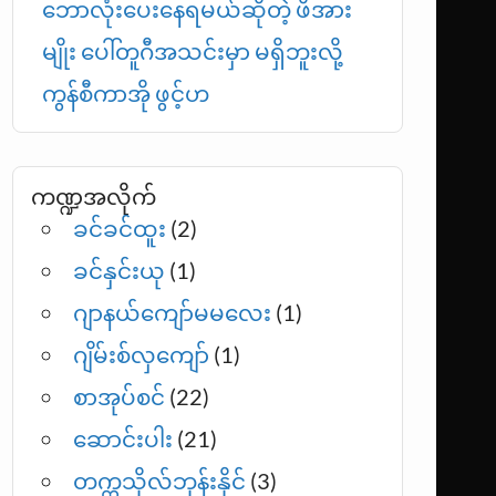
ဘောလုံးပေးနေရမယ်ဆိုတဲ့ ဖိအား
မျိုး ပေါ်တူဂီအသင်းမှာ မရှိဘူးလို့
ကွန်စီကာအို ဖွင့်ဟ
ကဏ္ဍအလိုက်
ခင်ခင်ထူး
(2)
ခင်နှင်းယု
(1)
ဂျာနယ်ကျော်မမလေး
(1)
ဂျိမ်းစ်လှကျော်
(1)
စာအုပ်စင်
(22)
ဆောင်းပါး
(21)
တက္ကသိုလ်ဘုန်းနိုင်
(3)