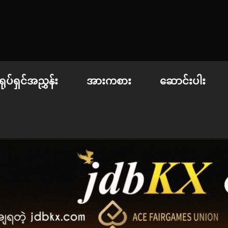
 | စာအုပ်စင် | ဝတ္ထုတို
ရုပ်ရှင်အညွှန်း
အားကစား
ဆောင်းပါး