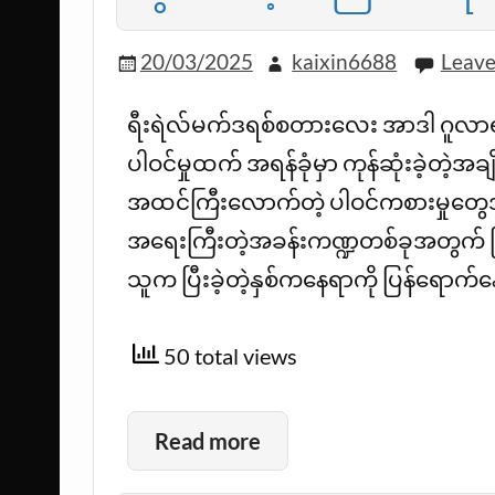
20/03/2025
kaixin6688
Leav
ရီးရဲလ်မက်ဒရစ်စတားလေး အာဒါ ဂူလာရဲ့
ပါဝင်မှုထက် အရန်ခုံမှာ ကုန်ဆုံးခဲ့တဲ့အခ
အထင်ကြီးလောက်တဲ့ ပါဝင်ကစားမှုတွေအ
အရေးကြီးတဲ့အခန်းကဏ္ဍတစ်ခုအတွက် ပြင
သူက ပြီးခဲ့တဲ့နှစ်ကနေရာကို ပြန်ရောက
50 total views
Read more