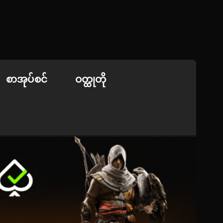
စာအုပ်စင်
ဝတ္ထုတို