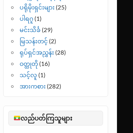
ပရိုမိုးရှင်းများ
(25)
ပါရဂူ
(1)
မင်းသိင်္ခ
(29)
မြသန်းတင့်
(2)
ရုပ်ရှင်အညွှန်း
(28)
ဝတ္ထုတို
(16)
သင့်လူ
(1)
အားကစား
(282)
လည်ပတ်ကြသူများ