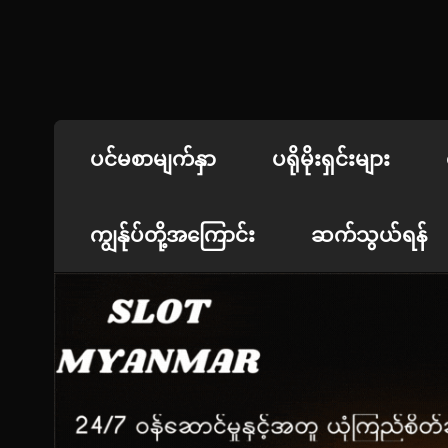
Skip
to
content
jdbKX News
အားကစားသတင်း | ရုပ်ရှင်အညွှန်း
ပင်မစာမျက်နှာ
ပရိုမိုးရှင်းများ
ကျွန်ုပ်တို့အကြောင်း
ဆက်သွယ်ရန်