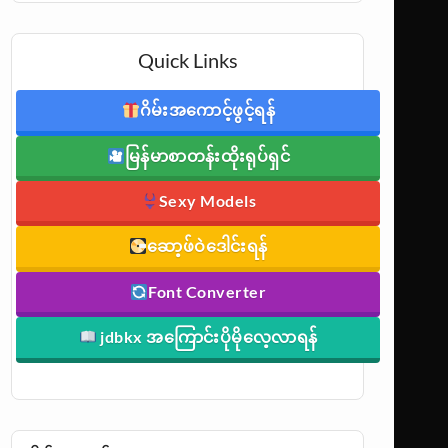
Quick Links
ဂိမ်းအကောင့်ဖွင့်ရန်
မြန်မာစာတန်းထိုးရုပ်ရှင်
Sexy Models
ဆော့ဖ်ဝဲဒေါင်းရန်
Font Converter
jdbkx အကြောင်းပိုမိုလေ့လာရန်