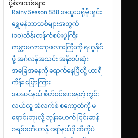
ပို့စ်အသစ်များ
Rainy Season 888 အထူးပရိုမိုးရှင်း
ရွှေမန်ဘာသစ်များအတွက်
(၁၀)သိန်းတန်ကံစမ်းပွဲကြီး
ကမ္ဘာ့ဖလားဆုဖလားကြီးကို ရယူနိုင်
ဖို့ အင်္ဂလန်အသင်း အနီးစပ်ဆုံး
အခြေအနေကို ရောက်နေပြီလို့ ဟာရီ
ကိန်း ပြောကြား
အာဆင်နယ် စိတ်ဝင်စားနေတဲ့ ကွင်း
လယ်လူ အဲလက်စ် စကော့တ်ကို မ
ရောင်းဘူးလို့ ဘုန်းမောက် ငြင်းဆန်
ခရစ်စတီယာနို ရော်နယ်ဒို ဆီကိုပဲ