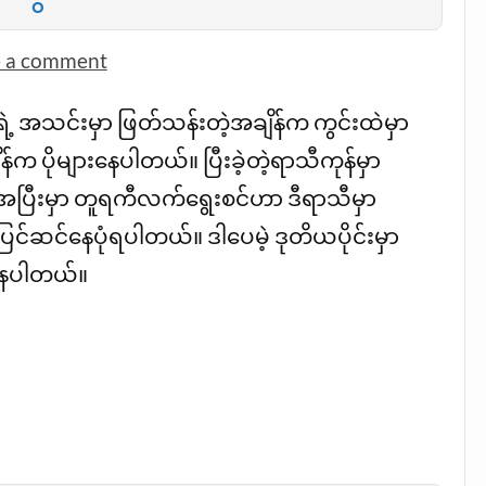
e a comment
 အသင်းမှာ ဖြတ်သန်းတဲ့အချိန်က ကွင်းထဲမှာ
ျိန်က ပိုများနေပါတယ်။ ပြီးခဲ့တဲ့ရာသီကုန်မှာ
ပြီးမှာ တူရကီလက်ရွေးစင်ဟာ ဒီရာသီမှာ
်ဆင်နေပုံရပါတယ်။ ဒါပေမဲ့ ဒုတိယပိုင်းမှာ
်နေပါတယ်။