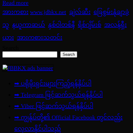
Read more
အားကစား
www.jdbkx.net
,
ချဲလ်ဆီး
,
ခြေစွမ်းနုံချာခဲ့
သူ
,
နယူကာဆယ်
,
နှစ်ဝါတစ်နီ
,
ရိစ်ဂျိမ်းစ်
,
အလန်ရှီး
ယား
,
အားကစားသတင်း
Search
Search
➡ ပရိုမိုးရှင်းများကြည့်ရန်နှိပ်ပါ
➡ Telegram ဖြင့်ဆက်သွယ်ရန်နှိပ်ပါ
➡
Viber ဖြင့်ဆက်သွယ်ရန်နှိပ်ပါ
➡ ကျွန်ုပ်တို့၏ Official Facebook တွင်လည်း
လေ့လာနိုင်ပါသည်