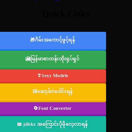
Quick Links
🎁ဂိမ်းအကောင့်ဖွင့်ရန်
🎦မြန်မာစာတန်းထိုးရုပ်ရှင်
👙Sexy Models
💽ဆော့ဖ်ဝဲဒေါင်းရန်
🔄Font Converter
📖 jdbkx အကြောင်းပိုမိုလေ့လာရန်