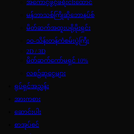
အကောင့်ဖွင့်ဖရီးငါးထောင်
မန်ဘာသစ်ကြိုဆိုဘောနပ်စ်
မိတ်ဆက်အထူးပရိုမိုးရှင်း
၁၀-သိန်းတန်ကံစမ်းပွဲကြီး
2D / 3D
မိတ်ဆက်ကော်မရှင် 10%
လစဉ်ဆုငွေများ
ရုပ်ရှင်အညွှန်း
အားကစား
ဆောင်းပါး
စာအုပ်စင်