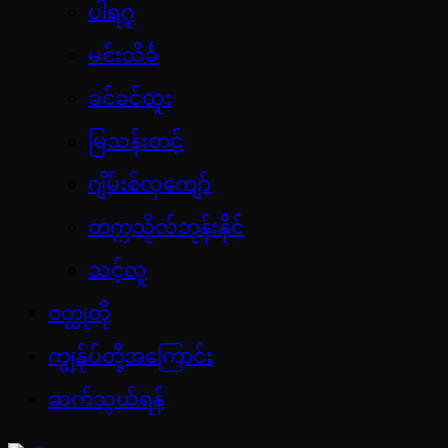
ပါရဂူ
မင်းသိင်္ခ
ခင်ခင်ထူး
မြသန်းတင့်
ဂျိမ်းစ်လှကျော်
တက္ကသိုလ်ဘုန်းနိုင်
သင့်လူ
ဝတ္ထုတို
ကျွန်ုပ်တို့အကြောင်း
ဆက်သွယ်ရန်