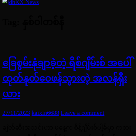
Tag:
နှစ်ဝါတစ်နီ
ခြေစွမ်းနုံချာခဲ့တဲ့ ရိစ်ဂျိမ်းစ် အပေါ်
ထုတ်နုတ်ဝေဖန်သွားတဲ့ အလန်ရှီး
ယား
27/11/2023
kaixin6688
Leave a comment
ချဲလ်ဆီးအသင်းဟာ မနေ့က စိန့်ဂျိမ်းစ်ပါ့ခ်မှာ ကစား