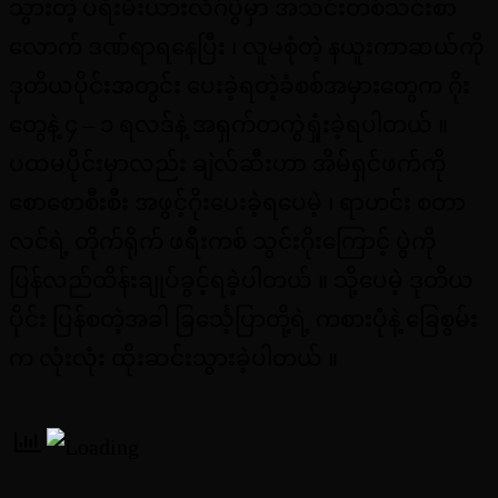
သွားတဲ့ ပရီးမီးယားလိဂ်ပွဲမှာ အသင်းတစ်သင်းစာ
လောက် ဒဏ်ရာရနေပြီး ၊ လူမစုံတဲ့ နယူးကာဆယ်ကို
ဒုတိယပိုင်းအတွင်း ပေးခဲ့ရတဲ့ခံစစ်အမှားတွေက ဂိုး
တွေနဲ့ ၄ – ၁ ရလဒ်နဲ့ အရှက်တကွဲရှုံးခဲ့ရပါတယ် ။
ပထမပိုင်းမှာလည်း ချဲလ်ဆီးဟာ အိမ်ရှင်ဖက်ကို
စောစောစီးစီး အဖွင့်ဂိုးပေးခဲ့ရပေမဲ့ ၊ ရာဟင်း စတာ
လင်ရဲ့ တိုက်ရိုက် ဖရီးကစ် သွင်းဂိုးကြောင့် ပွဲကို
ပြန်လည်ထိန်းချုပ်ခွင့်ရခဲ့ပါတယ် ။ သို့ပေမဲ့ ဒုတိယ
ပိုင်း ပြန်စတဲ့အခါ ခြင်္သေ့ပြာတို့ရဲ့ ကစားပုံနဲ့ ခြေစွမ်း
က လုံးလုံး ထိုးဆင်းသွားခဲ့ပါတယ် ။