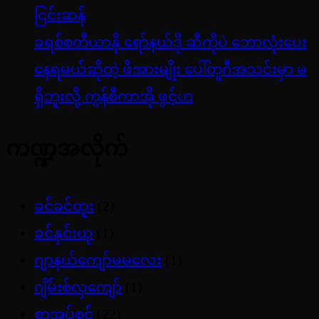
ငြင်းဆန်
ခရစ်စတီယာနို ရော်နယ်ဒို ဆီကိုပဲ ဘောလုံးပေး
နေရမယ်ဆိုတဲ့ ဖိအားမျိုး ပေါ်တူဂီအသင်းမှာ မ
ရှိဘူးလို့ ကွန်စီကာအို ဖွင့်ဟ
ကဏ္ဍအလိုက်
ခင်ခင်ထူး
(2)
ခင်နှင်းယု
(1)
ဂျာနယ်ကျော်မမလေး
(1)
ဂျိမ်းစ်လှကျော်
(1)
စာအုပ်စင်
(22)