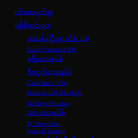
Skip
ပင်မစာမျက်နှာ
jdbKX News
to
အားကစားသတင်း | ရုပ်ရှင်အညွှန်း | စာအုပ်စင် |
content
ပရိုမိုးရှင်းများ
ဝတ္ထုတို
ဝဿန်ခါဦးမှာ သိန်း 100
Lucky Summer 888
ဖရီးဘောနပ်စ်
ဇီးကွက်ဘောနပ်စ်
Cash Back 0.3%
Road to 100,000 ကျပ်
10 Days Mission
20% ဘောနပ်စ်
FC Free Spin
Special Sunday