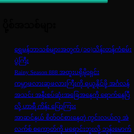
ပို့စ်အသစ်များ
ရွှေမန်ဘာသစ်များအတွက် (၁၀)သိန်းတန်ကံစမ်း
ပွဲကြီး
Rainy Season 888 အထူးပရိုမိုးရှင်း
ကမ္ဘာ့ဖလားဆုဖလားကြီးကို ရယူနိုင်ဖို့ အင်္ဂလန်
အသင်း အနီးစပ်ဆုံးအခြေအနေကို ရောက်နေပြီ
လို့ ဟာရီ ကိန်း ပြောကြား
အာဆင်နယ် စိတ်ဝင်စားနေတဲ့ ကွင်းလယ်လူ အဲ
လက်စ် စကော့တ်ကို မရောင်းဘူးလို့ ဘုန်းမောက်