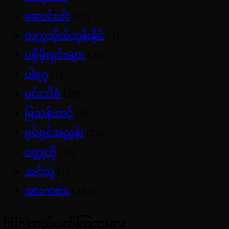
ဆောင်းပါး
(21)
တက္ကသိုလ်ဘုန်းနိုင်
(3)
ပရိုမိုးရှင်းများ
(25)
ပါရဂူ
(1)
မင်းသိင်္ခ
(29)
မြသန်းတင့်
(2)
ရုပ်ရှင်အညွှန်း
(28)
ဝတ္ထုတို
(16)
သင့်လူ
(1)
အားကစား
(282)
🇲🇲လည်ပတ်ကြသူများ