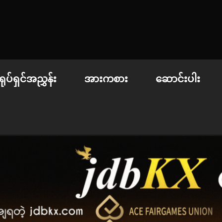
 | စာအုပ်စင် | ဝတ္ထုတို
ရုပ်ရှင်အညွှန်း
အားကစား
ဆောင်းပါး