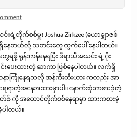
comment
့တိုက်စစ်မှူး Joshua Zirkzee (ယောချွှာဇစ်
ျက်ရှိနေတယ်လို့ သတင်းတွေ ထွက်ပေါ် နေပါတယ်။
ေရဖို့ ရုန်းကန်နေရပြီး ဒီရာသီအသင်း ရဲ့ ဂိုး
သွင်းပေးထားတဲ့ ဆာကာ ဖြစ်နေပါတယ်။ လက်ရှိ
ပြဿနာကြုံနေရသလို အန်ကီးတီးယား ကလည်း အာ
ရေရာတဲ့အနေအထားမှာပါ။ နောက်ဆုံးကစားခဲ့တဲ့
းဗတ်ဇ် ကို အထောင်တိုက်စစ်နေရာမှာ ထားကစားခဲ့
်ခဲ့ပါတယ်။