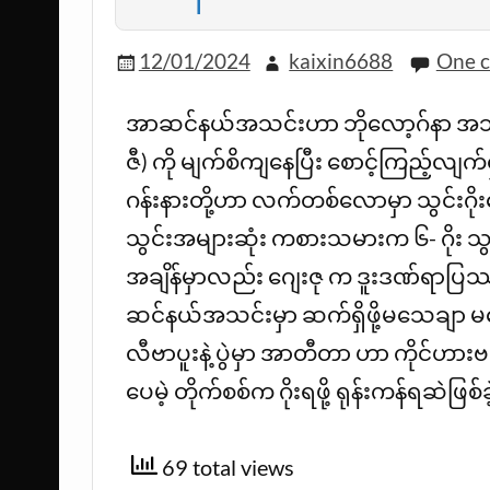
12/01/2024
kaixin6688
One 
အာဆင်နယ်အသင်းဟာ ဘိုလော့ဂ်နာ အသင်းရဲ
ဇီ) ကို မျက်စိကျနေပြီး စောင့်ကြည့်လ
ဂန်းနားတို့ဟာ လက်တစ်လောမှာ သွင်းဂိုးတွ
သွင်းအများဆုံး ကစားသမားက ၆- ဂိုး 
အချိန်မှာလည်း ဂျေးဇု က ဒူးဒဏ်ရာ
ဆင်နယ်အသင်းမှာ ဆက်ရှိဖို့မသေချာ မ
လီဗာပူးနဲ့ ပွဲမှာ အာတီတာ ဟာ ကိုင်ဟာ
ပေမဲ့ တိုက်စစ်က ဂိုးရဖို့ ရုန်းကန်ရဆဲဖြစ
69 total views