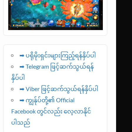
➡ ပရိုမိုးရှင်းများကြည့်ရန်နှိပ်ပါ
➡ Telegram ဖြင့်ဆက်သွယ်ရန်
နှိပ်ပါ
➡
Viber ဖြင့်ဆက်သွယ်ရန်နှိပ်ပါ
➡ ကျွန်ုပ်တို့၏ Official
Facebook တွင်လည်း လေ့လာနိုင်
ပါသည်