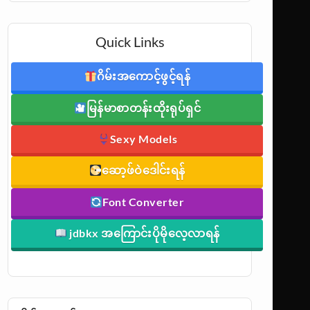
Quick Links
ဂိမ်းအကောင့်ဖွင့်ရန်
မြန်မာစာတန်းထိုးရုပ်ရှင်
Sexy Models
ဆော့ဖ်ဝဲဒေါင်းရန်
Font Converter
jdbkx အကြောင်းပိုမိုလေ့လာရန်