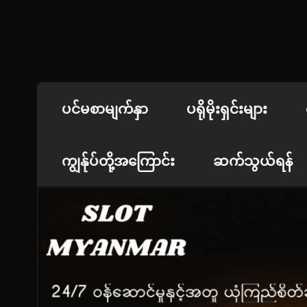
Skip
to
content
jdbKX News
အားကစားသတင်း | ရုပ်ရှင်အညွှန်း
ပင်မစာမျက်နှာ
ပရိုမိုးရှင်းများ
ကျွန်ုပ်တို့အကြောင်း
ဆက်သွယ်ရန်