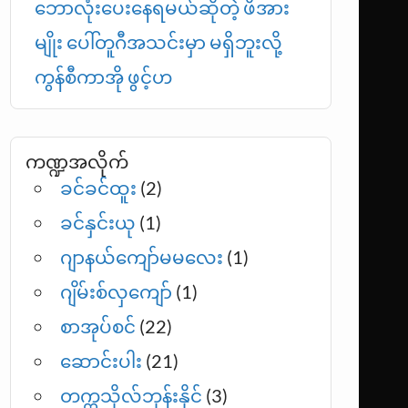
ဘောလုံးပေးနေရမယ်ဆိုတဲ့ ဖိအား
မျိုး ပေါ်တူဂီအသင်းမှာ မရှိဘူးလို့
ကွန်စီကာအို ဖွင့်ဟ
ကဏ္ဍအလိုက်
ခင်ခင်ထူး
(2)
ခင်နှင်းယု
(1)
ဂျာနယ်ကျော်မမလေး
(1)
ဂျိမ်းစ်လှကျော်
(1)
စာအုပ်စင်
(22)
ဆောင်းပါး
(21)
တက္ကသိုလ်ဘုန်းနိုင်
(3)