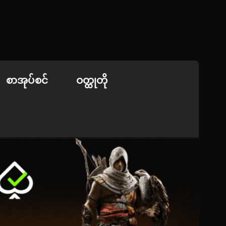
စာအုပ်စင်
ဝတ္ထုတို