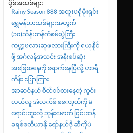
ပို့စ်အသစ်များ
Rainy Season 888 အထူးပရိုမိုးရှင်း
ရွှေမန်ဘာသစ်များအတွက်
(၁၀)သိန်းတန်ကံစမ်းပွဲကြီး
ကမ္ဘာ့ဖလားဆုဖလားကြီးကို ရယူနိုင်
ဖို့ အင်္ဂလန်အသင်း အနီးစပ်ဆုံး
အခြေအနေကို ရောက်နေပြီလို့ ဟာရီ
ကိန်း ပြောကြား
အာဆင်နယ် စိတ်ဝင်စားနေတဲ့ ကွင်း
လယ်လူ အဲလက်စ် စကော့တ်ကို မ
ရောင်းဘူးလို့ ဘုန်းမောက် ငြင်းဆန်
ခရစ်စတီယာနို ရော်နယ်ဒို ဆီကိုပဲ