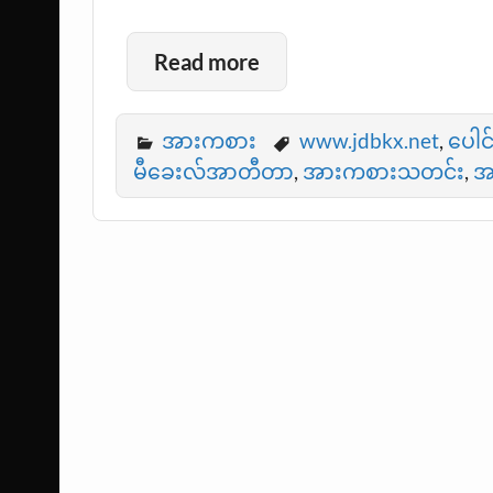
Read more
အားကစား
www.jdbkx.net
,
ပေါင
မီခေးလ်အာတီတာ
,
အားကစားသတင်း
,
အ