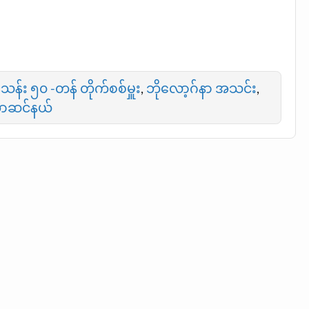
်သန်း ၅၀ -တန် တိုက်စစ်မှူး
,
ဘိုလော့ဂ်နာ အသင်း
,
ာဆင်နယ်