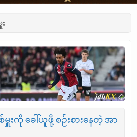
ူး
မှူးကို ခေါ်ယူဖို့ စဉ်းစားနေတဲ့ အာ