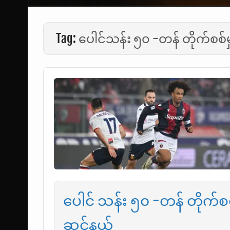
Tag:
ပေါင်သန်း ၅၀ -တန် တိုက်စစ်မှ
ပေါင် သန်း ၅၀ -တန် တိုက်စစ်
ဆင်နယ်