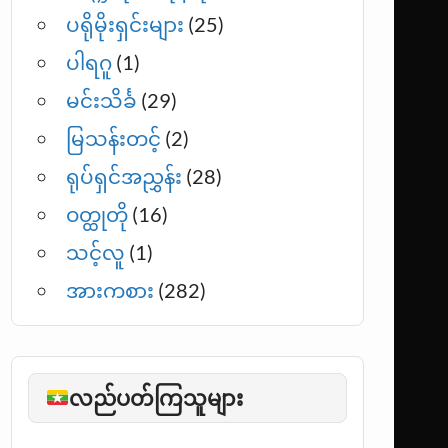
ပရိုမိုးရှင်းများ
(25)
ပါရဂူ
(1)
မင်းသိင်္ခ
(29)
မြသန်းတင့်
(2)
ရုပ်ရှင်အညွှန်း
(28)
ဝတ္ထုတို
(16)
သင့်လူ
(1)
အားကစား
(282)
လည်ပတ်ကြသူများ