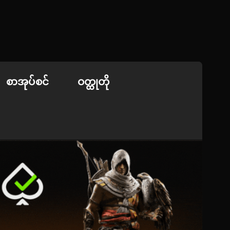
စာအုပ်စင်
ဝတ္ထုတို