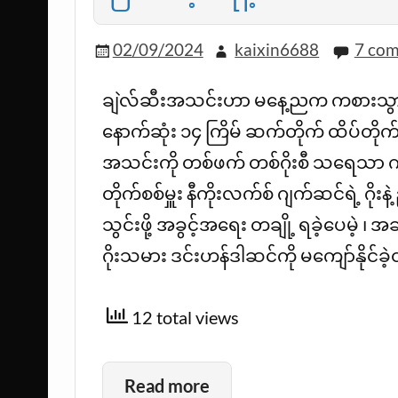
02/09/2024
kaixin6688
7 co
ချဲလ်ဆီးအသင်းဟာ မနေ့ညက ကစားသွားတဲ့
နောက်ဆုံး ၁၄ ကြိမ် ဆက်တိုက် ထိပ်တိုက်တ
အသင်းကို တစ်ဖက် တစ်ဂိုးစီ သရေသာ ကစားန
တိုက်စစ်မှူး နီကိုးလက်စ် ဂျက်ဆင်ရဲ့ ဂိုး
သွင်းဖို့ အခွင့်အရေး တချို့ ရခဲ့ပေမဲ့ ၊
ဂိုးသမား ဒင်းဟန်ဒါဆင်ကို မကျော်နိုင်ခဲ့
12 total views
Read more