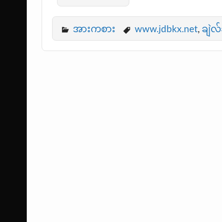
အားကစား
www.jdbkx.net
,
ချဲလ