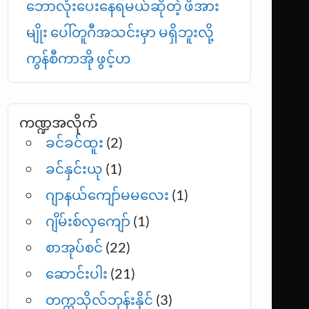
ဘောလုံးပေးနေရမယ်ဆိုတဲ့ ဖိအား
မျိုး ပေါ်တူဂီအသင်းမှာ မရှိဘူးလို့
ကွန်စီကာအို ဖွင့်ဟ
ကဏ္ဍအလိုက်
ခင်ခင်ထူး
(2)
ခင်နှင်းယု
(1)
ဂျာနယ်ကျော်မမလေး
(1)
ဂျိမ်းစ်လှကျော်
(1)
စာအုပ်စင်
(22)
ဆောင်းပါး
(21)
တက္ကသိုလ်ဘုန်းနိုင်
(3)