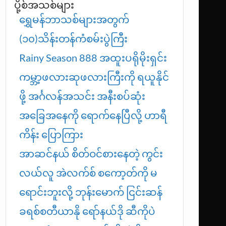
ပို့စ်အသစ်များ
ရွှေမန်ဘာသစ်များအတွက်
(၁၀)သိန်းတန်ကံစမ်းပွဲကြီး
Rainy Season 888 အထူးပရိုမိုးရှင်း
ကမ္ဘာ့ဖလားဆုဖလားကြီးကို ရယူနိုင်
ဖို့ အင်္ဂလန်အသင်း အနီးစပ်ဆုံး
အခြေအနေကို ရောက်နေပြီလို့ ဟာရီ
ကိန်း ပြောကြား
အာဆင်နယ် စိတ်ဝင်စားနေတဲ့ ကွင်း
လယ်လူ အဲလက်စ် စကော့တ်ကို မ
ရောင်းဘူးလို့ ဘုန်းမောက် ငြင်းဆန်
ခရစ်စတီယာနို ရော်နယ်ဒို ဆီကိုပဲ