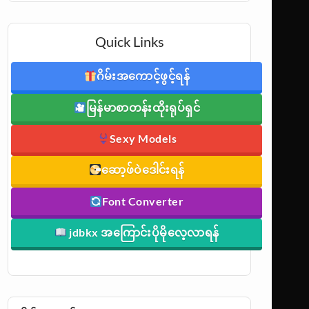
Quick Links
ဂိမ်းအကောင့်ဖွင့်ရန်
မြန်မာစာတန်းထိုးရုပ်ရှင်
Sexy Models
ဆော့ဖ်ဝဲဒေါင်းရန်
Font Converter
jdbkx အကြောင်းပိုမိုလေ့လာရန်