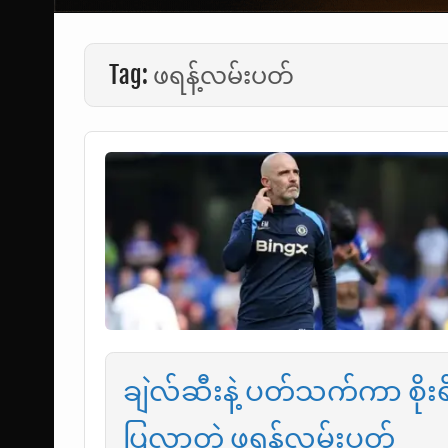
Tag:
ဖရန့်လမ်းပတ်
ချဲလ်ဆီးနဲ့ ပတ်သက်ကာ စို
ပြလာတဲ့ ဖရန့်လမ်းပတ်