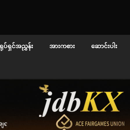
 | စာအုပ်စင် | ဝတ္ထုတို
ရုပ်ရှင်အညွှန်း
အားကစား
ဆောင်းပါး