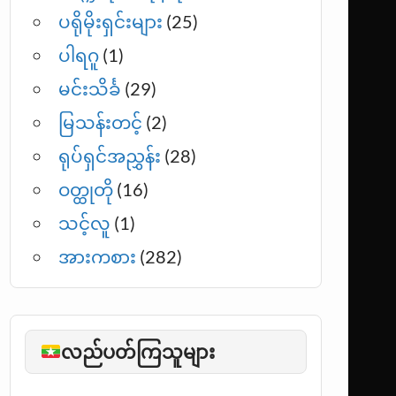
ပရိုမိုးရှင်းများ
(25)
ပါရဂူ
(1)
မင်းသိင်္ခ
(29)
မြသန်းတင့်
(2)
ရုပ်ရှင်အညွှန်း
(28)
ဝတ္ထုတို
(16)
သင့်လူ
(1)
အားကစား
(282)
လည်ပတ်ကြသူများ