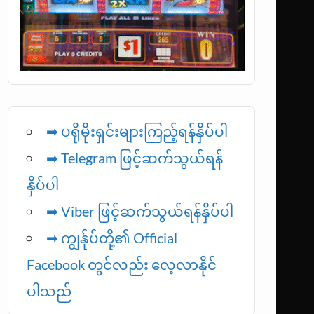
➡ ပရိုမိုးရှင်းများကြည့်ရန်နှိပ်ပါ
➡ Telegram ဖြင့်ဆက်သွယ်ရန်
နှိပ်ပါ
➡
Viber ဖြင့်ဆက်သွယ်ရန်နှိပ်ပါ
➡ ကျွန်ုပ်တို့၏ Official
Facebook တွင်လည်း လေ့လာနိုင်
ပါသည်