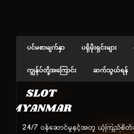
Skip
to
content
jdbKX News
အားကစားသတင်း | ရုပ်ရှင်အညွှန်း
ပင်မစာမျက်နှာ
ပရိုမိုးရှင်းများ
ကျွန်ုပ်တို့အကြောင်း
ဆက်သွယ်ရန်