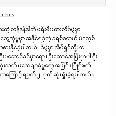
mments
 လန်ဒန်ဒါဘီ ပရီးမီးယားလိဂ်ပွဲမှာ
ွေ့ဆုံမှုမှာ အနိုင်ရခဲ့တဲ့ ခရစ်စတယ် ပဲလေ့စ်
ိုင်ခဲ့ပါတယ်။ ဒီပွဲမှာ အိမ်ရှင်တို့ဟာ
နဲ့ ဦးမဆောင်ခင်မှာရော ၊ ဦးဆောင်အပြီးမှာပါ ဂိုး
 အဆုံးသတ် မသေချာခဲ့မှုတွေ အပြင် ၊ ပြိုင်ဖက်
တာကြောင့် ရမှတ် ၂ -မှတ် ဆုံးရှုံးခဲ့ရပါတယ် ။