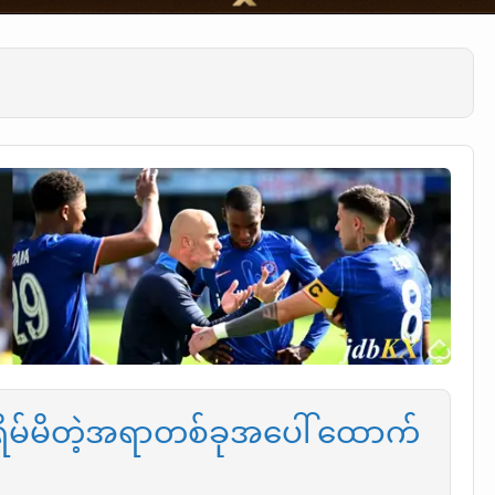
းရိမ်မိတဲ့အရာတစ်ခုအပေါ် ထောက်