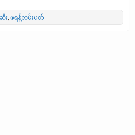
်ဆီး
,
ဖရန့်လမ်းပတ်