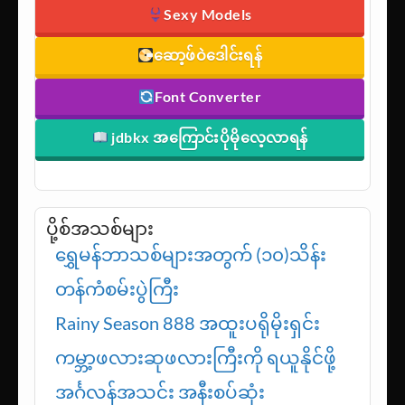
Sexy Models
ဆော့ဖ်ဝဲဒေါင်းရန်
Font Converter
jdbkx အကြောင်းပိုမိုလေ့လာရန်
ပို့စ်အသစ်များ
ရွှေမန်ဘာသစ်များအတွက် (၁၀)သိန်း
တန်ကံစမ်းပွဲကြီး
Rainy Season 888 အထူးပရိုမိုးရှင်း
ကမ္ဘာ့ဖလားဆုဖလားကြီးကို ရယူနိုင်ဖို့
အင်္ဂလန်အသင်း အနီးစပ်ဆုံး