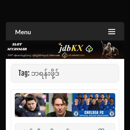
Skip
to
အားကစားသတင်း | ရုပ်ရှင်အညွှန်း | စာအုပ်စင် |
jdbKX News
content
ဝတ္ထုတို
Menu
Tag:
ဘရန်းဖို့ဒ်