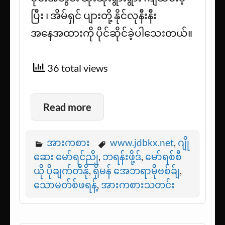
ပြီး ၊ အိမ်ရှင် ပျားတို့ နိုင်လုနီးနီး
အနေအထားကို ပိုင်ဆိုင်ခဲ့ပါသေးတယ်။
36 total views
Read more
အားကစား
www.jdbkx.net
,
ဂျို
ဆေး မော်ရင်ညို
,
ဘရန်းဖို့ဒ်
,
မော်ရစ်စီ
ယို ပိုချက်တီနို
,
ရိုမန် အေဘရာမိုဗစ်ခ်ျ
,
သောမတ်စ်ဖရန့်
,
အားကစားသတင်း