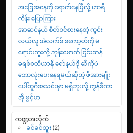
အခြေအနေကို ရောက်နေပြီလို့ ဟာရီ
ကိန်း ပြောကြား
အာဆင်နယ် စိတ်ဝင်စားနေတဲ့ ကွင်း
လယ်လူ အဲလက်စ် စကော့တ်ကို မ
ရောင်းဘူးလို့ ဘုန်းမောက် ငြင်းဆန်
ခရစ်စတီယာနို ရော်နယ်ဒို ဆီကိုပဲ
ဘောလုံးပေးနေရမယ်ဆိုတဲ့ ဖိအားမျိုး
ပေါ်တူဂီအသင်းမှာ မရှိဘူးလို့ ကွန်စီကာ
အို ဖွင့်ဟ
ကဏ္ဍအလိုက်
ခင်ခင်ထူး
(2)