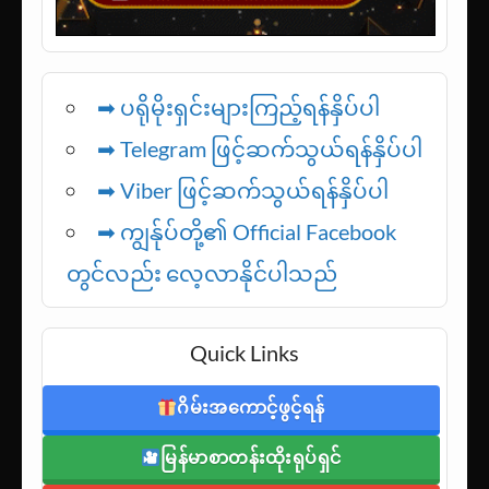
➡ ပရိုမိုးရှင်းများကြည့်ရန်နှိပ်ပါ
➡ Telegram ဖြင့်ဆက်သွယ်ရန်နှိပ်ပါ
➡
Viber ဖြင့်ဆက်သွယ်ရန်နှိပ်ပါ
➡ ကျွန်ုပ်တို့၏ Official Facebook
တွင်လည်း လေ့လာနိုင်ပါသည်
Quick Links
ဂိမ်းအကောင့်ဖွင့်ရန်
မြန်မာစာတန်းထိုးရုပ်ရှင်