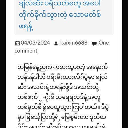
ချဲလ်ဆီး ပရိသတ်တွေ အပေါ်
တိုက်ခိုက်သွားတဲ့ သောမတ်စ်
ဖရန့်
04/03/2024
kaixin6688
One
comment
တမြန်နေ့ညက ကစားသွားတဲ့ အနောက်
လန်ဒန်ဒါဘီ ပရီးမီးယားလိဂ်ပွဲမှာ ချဲလ်
ဆီး အသင်းနဲ့ ဘရန်းဖို့ဒ် အသင်းတို့
တစ်ဖက် ၂-ဂိုးစီ သရေရလဒ်နဲ့ အတူ
တစ်မှတ်စီ ခွဲဝေယူသွားကြပါတယ်။ ဒီပွဲ
မှာ ခြင်္သေ့ပြာတို့ရဲ့ ခြေစွမ်းဟာ ဒုတိယ
ပိုင်းအတွင်း ဆိုးဆိုးရွားရွား ကျဆင်းခဲ့