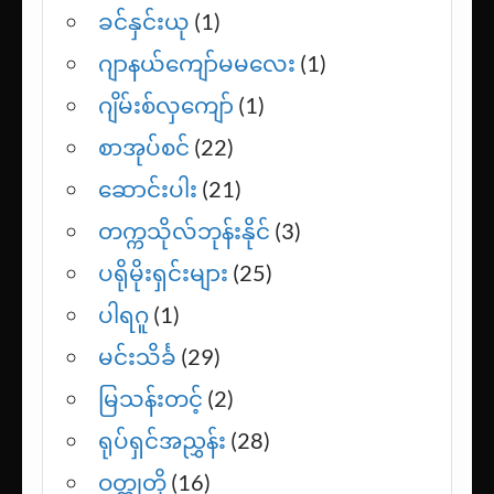
ခင်နှင်းယု
(1)
ဂျာနယ်ကျော်မမလေး
(1)
ဂျိမ်းစ်လှကျော်
(1)
စာအုပ်စင်
(22)
ဆောင်းပါး
(21)
တက္ကသိုလ်ဘုန်းနိုင်
(3)
ပရိုမိုးရှင်းများ
(25)
ပါရဂူ
(1)
မင်းသိင်္ခ
(29)
မြသန်းတင့်
(2)
ရုပ်ရှင်အညွှန်း
(28)
ဝတ္ထုတို
(16)