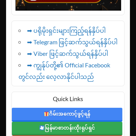
➡ ပရိုမိုးရှင်းများကြည့်ရန်နှိပ်ပါ
➡ Telegram ဖြင့်ဆက်သွယ်ရန်နှိပ်ပါ
➡
Viber ဖြင့်ဆက်သွယ်ရန်နှိပ်ပါ
➡ ကျွန်ုပ်တို့၏ Official Facebook
တွင်လည်း လေ့လာနိုင်ပါသည်
Quick Links
ဂိမ်းအကောင့်ဖွင့်ရန်
မြန်မာစာတန်းထိုးရုပ်ရှင်