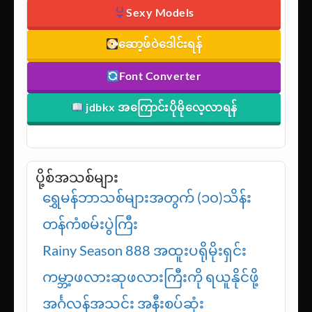
Sexy Models
ဆော့ဖ်ဝဲဒေါင်းရန်
Font Converter
jdbkx အကြောင်းပိုမိုလေ့လာရန်
ပို့စ်အသစ်များ
ရွှေမန်ဘာသစ်များအတွက် (၁၀)သိန်း
တန်ကံစမ်းပွဲကြီး
Rainy Season 888 အထူးပရိုမိုးရှင်း
ကမ္ဘာ့ဖလားဆုဖလားကြီးကို ရယူနိုင်ဖို့
အင်္ဂလန်အသင်း အနီးစပ်ဆုံး