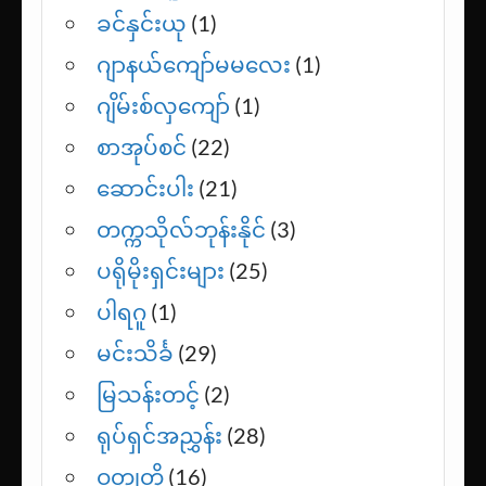
ခင်နှင်းယု
(1)
ဂျာနယ်ကျော်မမလေး
(1)
ဂျိမ်းစ်လှကျော်
(1)
စာအုပ်စင်
(22)
ဆောင်းပါး
(21)
တက္ကသိုလ်ဘုန်းနိုင်
(3)
ပရိုမိုးရှင်းများ
(25)
ပါရဂူ
(1)
မင်းသိင်္ခ
(29)
မြသန်းတင့်
(2)
ရုပ်ရှင်အညွှန်း
(28)
ဝတ္ထုတို
(16)