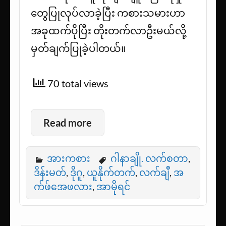
တွေပြုလုပ်လာခဲ့ပြီး ကစားသမားဟာ
အခုထက်ပိုပြီး တိုးတက်လာဦးမယ်လို့
မှတ်ချက်ပြုခဲ့ပါတယ်။
70 total views
Read more
အားကစား
ဂါနာချို. လက်စတာ
,
ဒိန်းမတ်
,
ဒိုဂူ
,
ယူနိုက်တက်
,
လက်ချီ
,
အ
က်ဖ်အေဖလား
,
အာမိုရင်