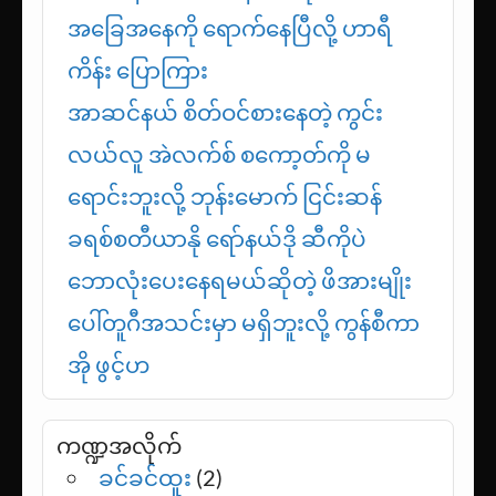
အခြေအနေကို ရောက်နေပြီလို့ ဟာရီ
ကိန်း ပြောကြား
အာဆင်နယ် စိတ်ဝင်စားနေတဲ့ ကွင်း
လယ်လူ အဲလက်စ် စကော့တ်ကို မ
ရောင်းဘူးလို့ ဘုန်းမောက် ငြင်းဆန်
ခရစ်စတီယာနို ရော်နယ်ဒို ဆီကိုပဲ
ဘောလုံးပေးနေရမယ်ဆိုတဲ့ ဖိအားမျိုး
ပေါ်တူဂီအသင်းမှာ မရှိဘူးလို့ ကွန်စီကာ
အို ဖွင့်ဟ
ကဏ္ဍအလိုက်
ခင်ခင်ထူး
(2)