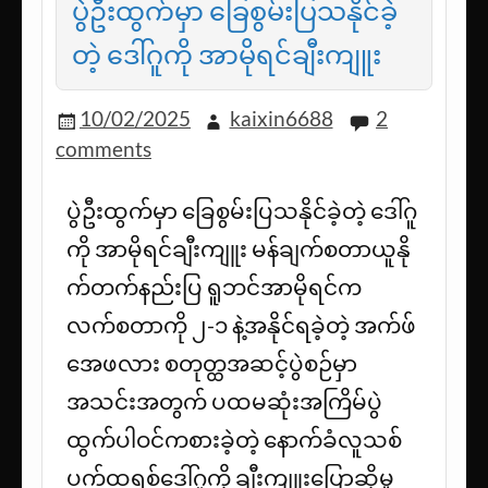
ပွဲဦးထွက်မှာ ခြေစွမ်းပြသနိုင်ခဲ့
တဲ့ ဒေါ်ဂူကို အာမိုရင်ချီးကျူး
10/02/2025
kaixin6688
2
comments
ပွဲဦးထွက်မှာ ခြေစွမ်းပြသနိုင်ခဲ့တဲ့ ဒေါ်ဂူ
ကို အာမိုရင်ချီးကျူး မန်ချက်စတာယူနို
က်တက်နည်းပြ ရူဘင်အာမိုရင်က
လက်စတာကို ၂-၁ နဲ့အနိုင်ရခဲ့တဲ့ အက်ဖ်
အေဖလား စတုတ္ထအဆင့်ပွဲစဉ်မှာ
အသင်းအတွက် ပထမဆုံးအကြိမ်ပွဲ
ထွက်ပါဝင်ကစားခဲ့တဲ့ နောက်ခံလူသစ်
ပက်ထရစ်ဒေါ်ဂူကို ချီးကျူးပြောဆိုမှု