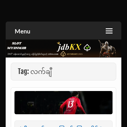
Skip
to
အားကစားသတင်း | ရုပ်ရှင်အညွှန်း | စာအုပ်စင် |
jdbKX News
content
ဝတ္ထုတို
Menu
Tag:
လက်ချီ