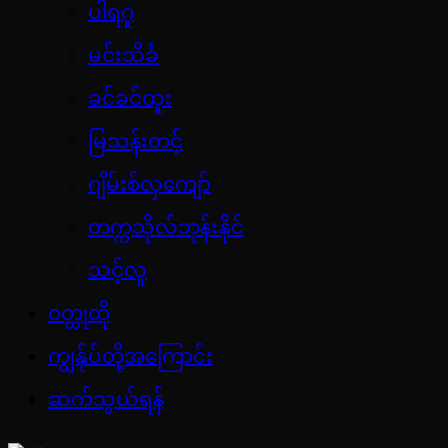
ပါရဂူ
မင်းသိင်္ခ
ခင်ခင်ထူး
မြသန်းတင့်
ဂျိမ်းစ်လှကျော်
တက္ကသိုလ်ဘုန်းနိုင်
သင့်လူ
ဝတ္ထုတို
ကျွန်ုပ်တို့အကြောင်း
ဆက်သွယ်ရန်