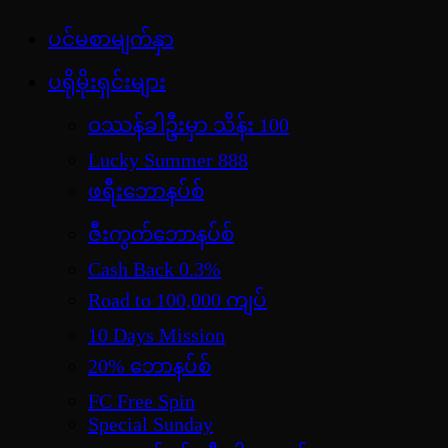
Skip
ပင်မစာမျက်နှာ
jdbKX News
to
အားကစားသတင်း | ရုပ်ရှင်အညွှန်း | စာအုပ်စင် |
content
ပရိုမိုးရှင်းများ
ဝတ္ထုတို
ဝဿန်ခါဦးမှာ သိန်း 100
Lucky Summer 888
ဖရီးဘောနပ်စ်
ဇီးကွက်ဘောနပ်စ်
Cash Back 0.3%
Road to 100,000 ကျပ်
10 Days Mission
20% ဘောနပ်စ်
FC Free Spin
Special Sunday