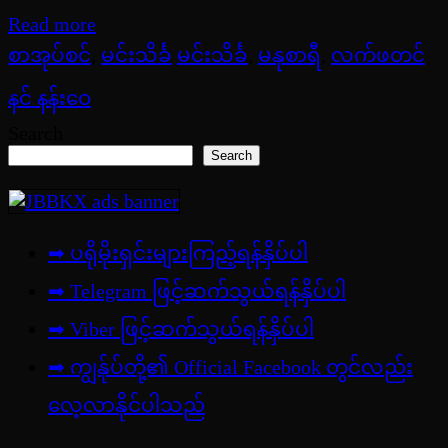
Read more
စာအုပ်စင်
,
မင်းသိင်္ခ
မင်းသိင်္ခ
,
မနုစာရီ
,
လက်ဖတင်
နင် နန်းဝေ
Search
Search
➡ ပရိုမိုးရှင်းများကြည့်ရန်နှိပ်ပါ
➡ Telegram ဖြင့်ဆက်သွယ်ရန်နှိပ်ပါ
➡
Viber ဖြင့်ဆက်သွယ်ရန်နှိပ်ပါ
➡ ကျွန်ုပ်တို့၏ Official Facebook တွင်လည်း
လေ့လာနိုင်ပါသည်