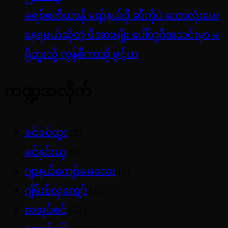
ခရစ်စတီယာနို ရော်နယ်ဒို ဆီကိုပဲ ဘောလုံးပေး
နေရမယ်ဆိုတဲ့ ဖိအားမျိုး ပေါ်တူဂီအသင်းမှာ မ
ရှိဘူးလို့ ကွန်စီကာအို ဖွင့်ဟ
ကဏ္ဍအလိုက်
ခင်ခင်ထူး
(2)
ခင်နှင်းယု
(1)
ဂျာနယ်ကျော်မမလေး
(1)
ဂျိမ်းစ်လှကျော်
(1)
စာအုပ်စင်
(22)