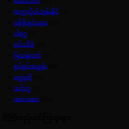
ဆောင်းပါး
(21)
တက္ကသိုလ်ဘုန်းနိုင်
(3)
ပရိုမိုးရှင်းများ
(25)
ပါရဂူ
(1)
မင်းသိင်္ခ
(29)
မြသန်းတင့်
(2)
ရုပ်ရှင်အညွှန်း
(28)
ဝတ္ထုတို
(16)
သင့်လူ
(1)
အားကစား
(282)
🇲🇲လည်ပတ်ကြသူများ