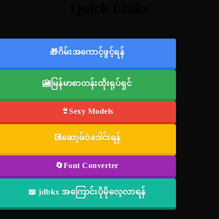
Quick Links
🎁ဂိမ်းအကောင့်ဖွင့်ရန်
🎦မြန်မာစာတန်းထိုးရုပ်ရှင်
👙Sexy Models
💽ဆော့ဖ်ဝဲဒေါင်းရန်
🔄Font Converter
📖 jdbkx အကြောင်းပိုမိုလေ့လာရန်