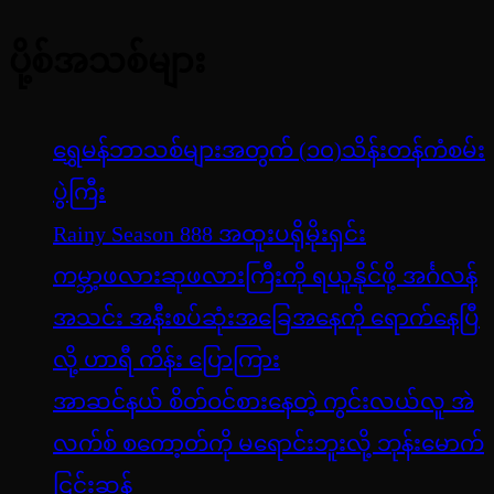
ပို့စ်အသစ်များ
ရွှေမန်ဘာသစ်များအတွက် (၁၀)သိန်းတန်ကံစမ်း
ပွဲကြီး
Rainy Season 888 အထူးပရိုမိုးရှင်း
ကမ္ဘာ့ဖလားဆုဖလားကြီးကို ရယူနိုင်ဖို့ အင်္ဂလန်
အသင်း အနီးစပ်ဆုံးအခြေအနေကို ရောက်နေပြီ
လို့ ဟာရီ ကိန်း ပြောကြား
အာဆင်နယ် စိတ်ဝင်စားနေတဲ့ ကွင်းလယ်လူ အဲ
လက်စ် စကော့တ်ကို မရောင်းဘူးလို့ ဘုန်းမောက်
ငြင်းဆန်