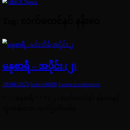
Tag:
လက်ဖတင်နင် နန်းဝေ
မနုစာရီ – အပိုင်း (၂)
18/04/2025
kaixin6688
Leave a comment
* * * မနုစာရီ * * * ( ၂ ) လက်ဖတင်နင် နန်းဝေနှင့်
ထူးဆန်းသော လက်ပြတ်တစ်ခု