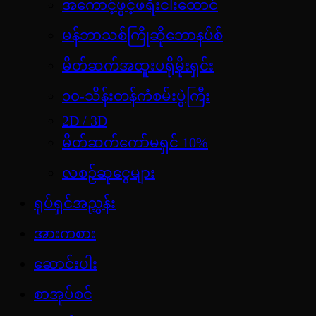
အကောင့်ဖွင့်ဖရီးငါးထောင်
မန်ဘာသစ်ကြိုဆိုဘောနပ်စ်
မိတ်ဆက်အထူးပရိုမိုးရှင်း
၁၀-သိန်းတန်ကံစမ်းပွဲကြီး
2D / 3D
မိတ်ဆက်ကော်မရှင် 10%
လစဉ်ဆုငွေများ
ရုပ်ရှင်အညွှန်း
အားကစား
ဆောင်းပါး
စာအုပ်စင်