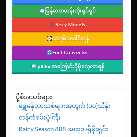
မြန်မာစာတန်းထိုးရုပ်ရှင်
Sexy Models
ဆော့ဖ်ဝဲဒေါင်းရန်
Font Converter
jdbkx အကြောင်းပိုမိုလေ့လာရန်
ပို့စ်အသစ်များ
ရွှေမန်ဘာသစ်များအတွက် (၁၀)သိန်း
တန်ကံစမ်းပွဲကြီး
Rainy Season 888 အထူးပရိုမိုးရှင်း