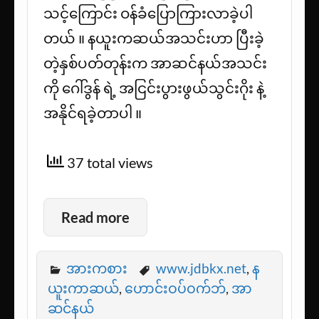
သင့်ကြောင်း ဝန်ခံပြောကြားလာခဲ့ပါ
တယ် ။ နယူးကဆယ်အသင်းဟာ ပြီးခဲ့
တဲ့နှစ်ပတ်တုန်းက အာဆင်နယ်အသင်း
ကို ဂေါ်ဒွန် ရဲ့ အငြင်းပွားဖွယ်သွင်းဂိုး နဲ့
အနိုင်ရခဲ့တာပါ ။
37 total views
Read more
အားကစား
www.jdbkx.net
,
န
ယူးကာဆယ်
,
ဟောင်းဝပ်ဝက်ဘ်
,
အာ
ဆင်နယ်