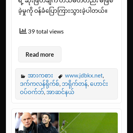
ရဲ့ ဆုံးဖြတ်ချက် တသမတ်တည်း မဖြစ်
ခဲ့မှုကို ဝန်ခံပြောကြားသွားခဲ့ပါတယ်။
39 total views
Read more
အားကစား
www.jdbkx.net
,
ဒက်ကလန်ရိုက်စ်
,
ဘရိုက်တန်
,
ဟောင်း
ဝပ်ဝက်ဘ်
,
အာဆင်နယ်