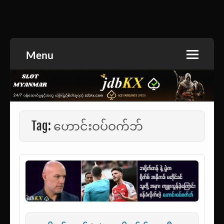
Skip
to
အားကစားသတင်း | ရုပ်ရှင်အညွှန်း | စာအုပ်စင် |
jdbKX News
content
ဝတ္ထုတို
Menu
Tag:
ဟောင်းဝပ်ဝက်ဘ်