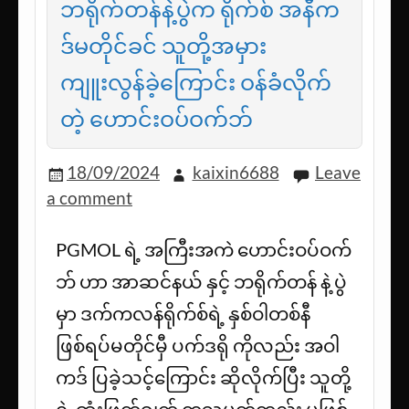
ဘရိုက်တန်နဲ့ပွဲက ရိုက်စ် အနီက
ဒ်မတိုင်ခင် သူတို့အမှား
ကျူးလွန်ခဲ့ကြောင်း ဝန်ခံလိုက်
တဲ့ ဟောင်းဝပ်ဝက်ဘ်
18/09/2024
kaixin6688
Leave
a comment
PGMOL ရဲ့ အကြီးအကဲ ဟောင်းဝပ်ဝက်
ဘ် ဟာ အာဆင်နယ် နှင့် ဘရိုက်တန် နဲ့ ပွဲ
မှာ ဒက်ကလန်ရိုက်စ်ရဲ့ နှစ်ဝါတစ်နီ
ဖြစ်ရပ်မတိုင်မှီ ပက်ဒရို ကိုလည်း အဝါ
ကဒ် ပြခဲ့သင့်ကြောင်း ဆိုလိုက်ပြီး သူတို့