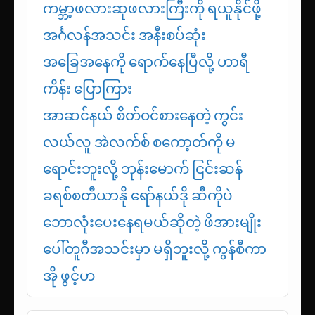
ကမ္ဘာ့ဖလားဆုဖလားကြီးကို ရယူနိုင်ဖို့
အင်္ဂလန်အသင်း အနီးစပ်ဆုံး
အခြေအနေကို ရောက်နေပြီလို့ ဟာရီ
ကိန်း ပြောကြား
အာဆင်နယ် စိတ်ဝင်စားနေတဲ့ ကွင်း
လယ်လူ အဲလက်စ် စကော့တ်ကို မ
ရောင်းဘူးလို့ ဘုန်းမောက် ငြင်းဆန်
ခရစ်စတီယာနို ရော်နယ်ဒို ဆီကိုပဲ
ဘောလုံးပေးနေရမယ်ဆိုတဲ့ ဖိအားမျိုး
ပေါ်တူဂီအသင်းမှာ မရှိဘူးလို့ ကွန်စီကာ
အို ဖွင့်ဟ