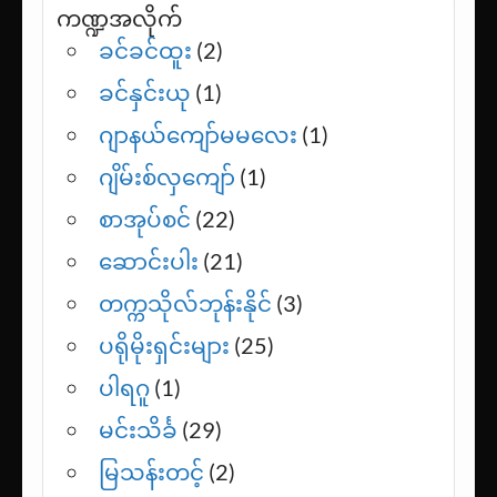
ကဏ္ဍအလိုက်
ခင်ခင်ထူး
(2)
ခင်နှင်းယု
(1)
ဂျာနယ်ကျော်မမလေး
(1)
ဂျိမ်းစ်လှကျော်
(1)
စာအုပ်စင်
(22)
ဆောင်းပါး
(21)
တက္ကသိုလ်ဘုန်းနိုင်
(3)
ပရိုမိုးရှင်းများ
(25)
ပါရဂူ
(1)
မင်းသိင်္ခ
(29)
မြသန်းတင့်
(2)