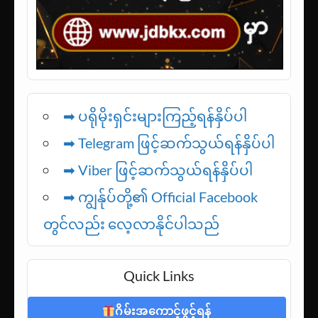
➡ ပရိုမိုးရှင်းများကြည့်ရန်နှိပ်ပါ
➡ Telegram ဖြင့်ဆက်သွယ်ရန်နှိပ်ပါ
➡
Viber ဖြင့်ဆက်သွယ်ရန်နှိပ်ပါ
➡ ကျွန်ုပ်တို့၏ Official Facebook
တွင်လည်း လေ့လာနိုင်ပါသည်
Quick Links
ဂိမ်းအကောင့်ဖွင့်ရန်