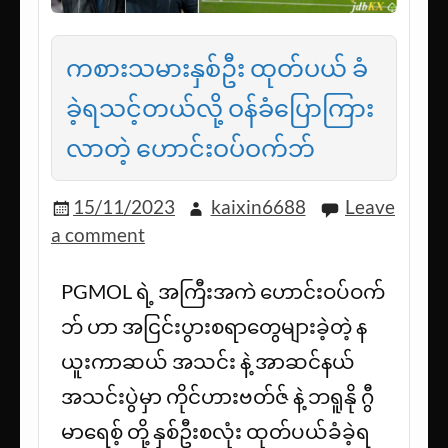
ကစားသမားနှစ်ဦး ထုတ်ပယ် ခံ
ခဲ့ရသင့်တယ်လို့ ဝန်ခံပြောကြား
လာတဲ့ ဟောင်းဝပ်ဝက်ဘ်
15/11/2023
kaixin6688
Leave
a comment
PGMOL ရဲ့ အကြီးအကဲ ဟောင်းဝပ်ဝက်
ဘ် ဟာ အငြင်းပွားစရာတွေများခဲ့တဲ့ န
ယူးကာဆယ် အသင်း နဲ့ အာဆင်နယ်
အသင်းပွဲမှာ ကိုင်ဟားဗတ်ဇ် နဲ့ ဘရူနို ဂွီ
မာရေစ့် တို့ နှစ်ဦးစလုံး ထုတ်ပယ်ခံခဲ့ရ