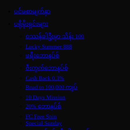
Skip
ပင်မစာမျက်နှာ
jdbKX News
to
အားကစားသတင်း | ရုပ်ရှင်အညွှန်း | စာအုပ်စင် | ဝတ္ထုတ
content
ပရိုမိုးရှင်းများ
ဝဿန်ခါဦးမှာ သိန်း 100
Lucky Summer 888
ဖရီးဘောနပ်စ်
ဇီးကွက်ဘောနပ်စ်
Cash Back 0.3%
Road to 100,000 ကျပ်
10 Days Mission
20% ဘောနပ်စ်
FC Free Spin
Special Sunday