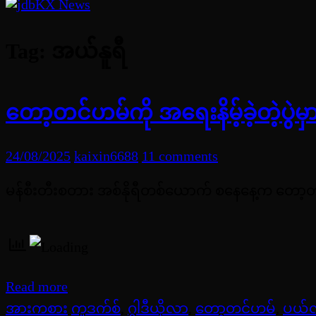
Tag:
အယ်နူရီ
တော့တင်ဟမ်ကို အရေးနိမ့်ခဲ့တဲ့ပွဲ
24/08/2025
kaixin6688
11 comments
မန်စီးတီးစတား အစ်နိုရီတစ်ယောက် စနေနေ့က တော့တင်
Read more
အားကစား
ကူဒက်စ်
,
ဂွါဒီယိုလာ
,
တော့တင်ဟမ်
,
ပယ်