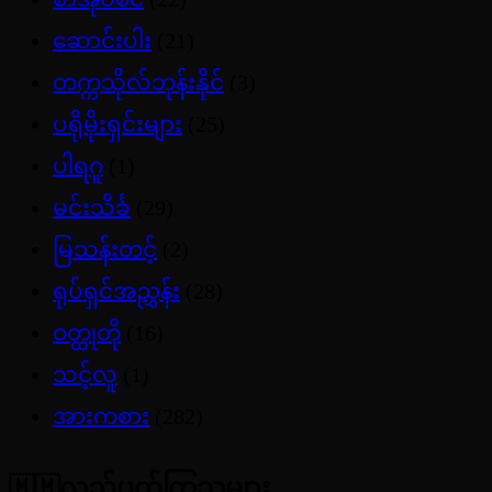
ဆောင်းပါး
(21)
တက္ကသိုလ်ဘုန်းနိုင်
(3)
ပရိုမိုးရှင်းများ
(25)
ပါရဂူ
(1)
မင်းသိင်္ခ
(29)
မြသန်းတင့်
(2)
ရုပ်ရှင်အညွှန်း
(28)
ဝတ္ထုတို
(16)
သင့်လူ
(1)
အားကစား
(282)
🇲🇲လည်ပတ်ကြသူများ