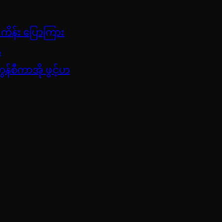
 ကိန်း ပြောကြား
်
ွန်စီကာအို ဖွင့်ဟ