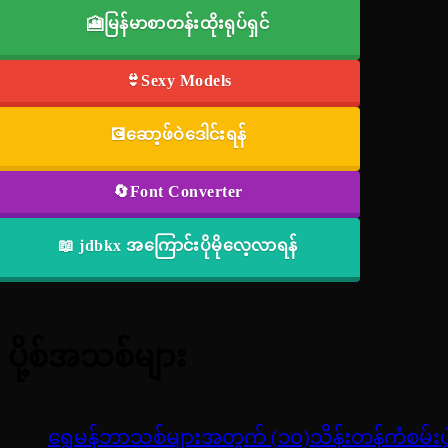
🎦မြန်မာစာတန်းထိုးရုပ်ရှင်
👙Sexy Models
💽ဆော့ဖ်ဝဲဒေါင်းရန်
🔄Font Converter
📖 jdbkx အကြောင်းပိုမိုလေ့လာရန်
ပို့စ်အသစ်များ
ရွှေမန်ဘာသစ်များအတွက် (၁၀)သိန်းတန်ကံစမ်းပွ