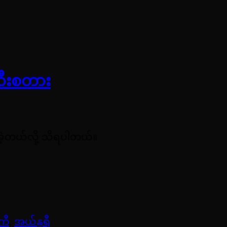
းတီးစတား
ိခဲ့တယ်လို့ သိရပါတယ်။
ကီ
,
အယ်နူရီ