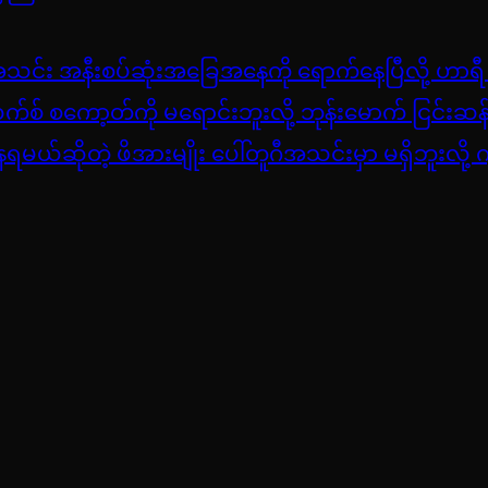
န်အသင်း အနီးစပ်ဆုံးအခြေအနေကို ရောက်နေပြီလို့ ဟာရီ
စ် စကော့တ်ကို မရောင်းဘူးလို့ ဘုန်းမောက် ငြင်းဆန
မယ်ဆိုတဲ့ ဖိအားမျိုး ပေါ်တူဂီအသင်းမှာ မရှိဘူးလို့ က