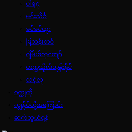
ပါရဂူ
မင်းသိင်္ခ
ခင်ခင်ထူး
မြသန်းတင့်
ဂျိမ်းစ်လှကျော်
တက္ကသိုလ်ဘုန်းနိုင်
သင့်လူ
ဝတ္ထုတို
ကျွန်ုပ်တို့အကြောင်း
ဆက်သွယ်ရန်