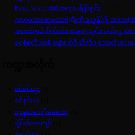
Rainy Season 888 အထူးပရိုမိုးရှင်း
ကမ္ဘာ့ဖလားဆုဖလားကြီးကို ရယူနိုင်ဖို့ အင်္ဂလ
အာဆင်နယ် စိတ်ဝင်စားနေတဲ့ ကွင်းလယ်လူ အဲလက်
ခရစ်စတီယာနို ရော်နယ်ဒို ဆီကိုပဲ ဘောလုံးပေးနေရ
ကဏ္ဍအလိုက်
ခင်ခင်ထူး
(2)
ခင်နှင်းယု
(1)
ဂျာနယ်ကျော်မမလေး
(1)
ဂျိမ်းစ်လှကျော်
(1)
စာအုပ်စင်
(22)