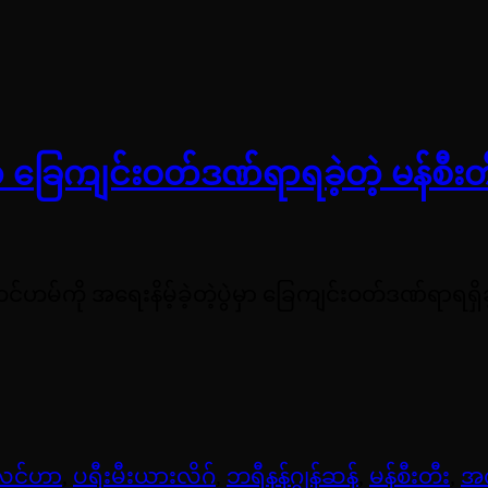
မှာ ခြေကျင်းဝတ်ဒဏ်ရာရခဲ့တဲ့ မန်စီ
ဟမ်ကို အရေးနိမ့်ခဲ့တဲ့ပွဲမှာ ခြေကျင်းဝတ်ဒဏ်ရာရရှ
လင်ဟာ
,
ပရီးမီးယားလိဂ်
,
ဘရီနန်ဂျွန်ဆန်
,
မန်စီးတီး
,
အ