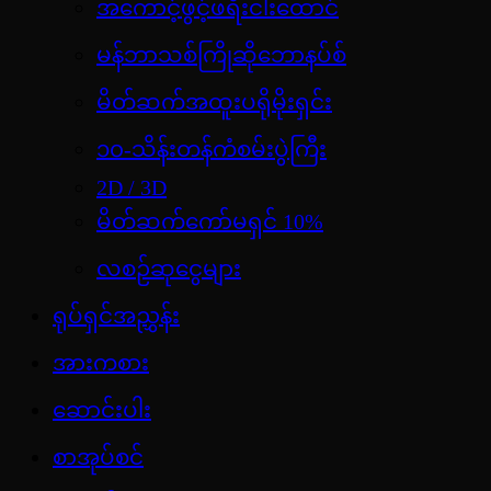
အကောင့်ဖွင့်ဖရီးငါးထောင်
မန်ဘာသစ်ကြိုဆိုဘောနပ်စ်
မိတ်ဆက်အထူးပရိုမိုးရှင်း
၁၀-သိန်းတန်ကံစမ်းပွဲကြီး
2D / 3D
မိတ်ဆက်ကော်မရှင် 10%
လစဉ်ဆုငွေများ
ရုပ်ရှင်အညွှန်း
အားကစား
ဆောင်းပါး
စာအုပ်စင်