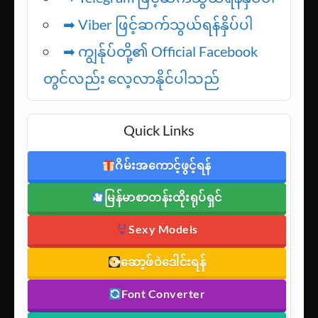
➡
Viber ဖြင့်ဆက်သွယ်ရန်နှိပ်ပါ
➡ ကျွန်ုပ်တို့၏ Official Facebook
တွင်လည်း လေ့လာနိုင်ပါသည်
Quick Links
ဂိမ်းအကောင့်ဖွင့်ရန်
မြန်မာစာတန်းထိုးရုပ်ရှင်
Sexy Models
ဆော့ဖ်ဝဲဒေါင်းရန်
Font Converter