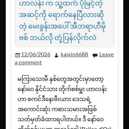
ဟာလန်း က သူ့ထက် ပိုမြင့်တဲ့
အဆင့်ကို ရောက်နေပြီလားဆို
တဲ့ မေးခွန်းအပေါ် အီဘရာဟီမို
ဗစ် ဘယ်လို တုံ့ပြန်လိုက်လဲ
12/06/2026
kaixin6688
Leave
a comment
မကြာသေးမီ နှစ်တွေအတွင်းမှာတော့
နော်ဝေ နိုင်ငံသား တိုက်စစ်မှူး ဟာလန်း
ဟာ စကင်ဒီနေးဗီးယား ဒေသရဲ့
အကောင်းဆုံး ကစားသမားအဖြစ်
သတ်မှတ်ခံထားရပါတယ်။ ဒီ နော်ဝေ