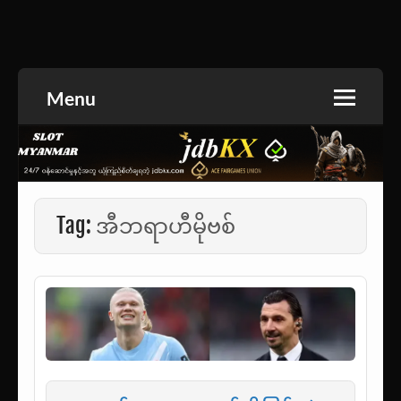
Skip
to
အားကစားသတင်း | ရုပ်ရှင်အညွှန်း | စာအုပ်စင် |
jdbKX News
content
ဝတ္ထုတို
Menu
Tag:
အီဘရာဟီမိုဗစ်