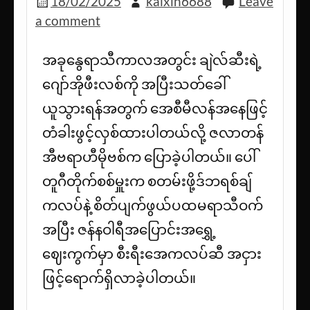
18/02/2025
kaixin6688
Leave
a comment
အခုနွေရာသီကာလအတွင်း ချဲလ်ဆီးရဲ့
ဂျော်အိုဖီးလစ်ကို အပြီးသတ်ခေါ်
ယူသွားရန်အတွက် အေစီမီလန်အနေဖြင့်
တံခါးဖွင့်လှစ်ထားပါတယ်လို့ ဇလာတန်
အီဗရာဟီမိုဗစ်က ပြောခဲ့ပါတယ်။ ပေါ်
တူဂီတိုက်စစ်မှူးက စတမ်းဖို့ဒ်ဘရစ်ချ်
ကလပ်နဲ့ စိတ်ပျက်ဖွယ်ပထမရာသီဝက်
အပြီး ဇန်နဝါရီအပြောင်းအရွှေ့
ဈေးကွက်မှာ စီးရီးအေကလပ်ဆီ အငှား
ဖြင့်ရောက်ရှိလာခဲ့ပါတယ်။