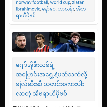
norway football
,
world cup
,
zlatan
ibrahimovic
,
နော်ဝေ
,
ဟာလန်း
,
အီဘ
ရာဟီမိုဗစ်
ဂျော်အိုဖီးလစ်ရဲ့
အပြောင်းအရွှေ့နဲ့ပတ်သက်လို့
ချဲလ်ဆီးဆီ သတင်းစကားပါး
လာတဲ့ အီဗရာဟီမိုဗစ်