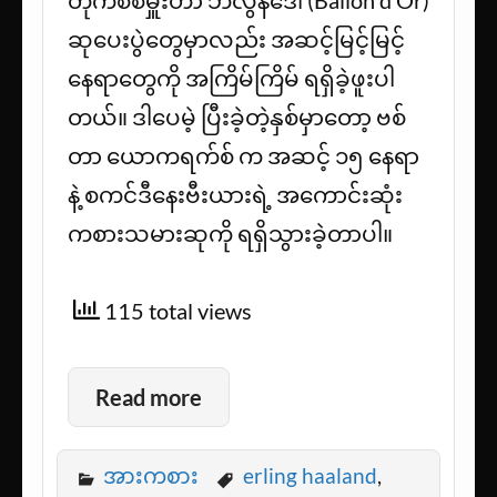
တိုက်စစ်မှူးဟာ ဘလွန်ဒေါ (Ballon d’Or)
ဆုပေးပွဲတွေမှာလည်း အဆင့်မြင့်မြင့်
နေရာတွေကို အကြိမ်ကြိမ် ရရှိခဲ့ဖူးပါ
တယ်။ ဒါပေမဲ့ ပြီးခဲ့တဲ့နှစ်မှာတော့ ဗစ်
တာ ယောကရက်စ် က အဆင့် ၁၅ နေရာ
နဲ့ စကင်ဒီနေးဗီးယားရဲ့ အကောင်းဆုံး
ကစားသမားဆုကို ရရှိသွားခဲ့တာပါ။
115 total views
Read more
အားကစား
erling haaland
,