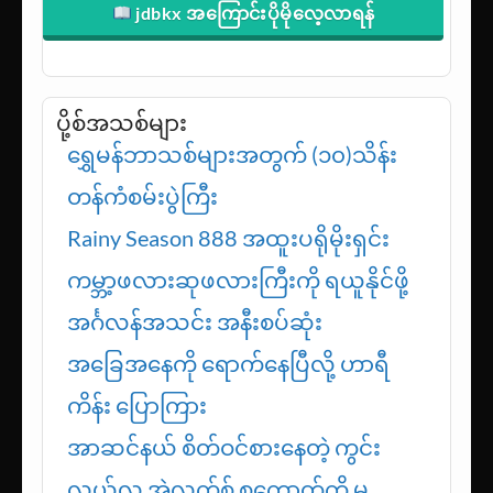
jdbkx အကြောင်းပိုမိုလေ့လာရန်
ပို့စ်အသစ်များ
ရွှေမန်ဘာသစ်များအတွက် (၁၀)သိန်း
တန်ကံစမ်းပွဲကြီး
Rainy Season 888 အထူးပရိုမိုးရှင်း
ကမ္ဘာ့ဖလားဆုဖလားကြီးကို ရယူနိုင်ဖို့
အင်္ဂလန်အသင်း အနီးစပ်ဆုံး
အခြေအနေကို ရောက်နေပြီလို့ ဟာရီ
ကိန်း ပြောကြား
အာဆင်နယ် စိတ်ဝင်စားနေတဲ့ ကွင်း
လယ်လူ အဲလက်စ် စကော့တ်ကို မ