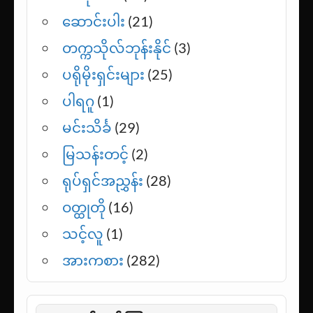
ဆောင်းပါး
(21)
တက္ကသိုလ်ဘုန်းနိုင်
(3)
ပရိုမိုးရှင်းများ
(25)
ပါရဂူ
(1)
မင်းသိင်္ခ
(29)
မြသန်းတင့်
(2)
ရုပ်ရှင်အညွှန်း
(28)
ဝတ္ထုတို
(16)
သင့်လူ
(1)
အားကစား
(282)