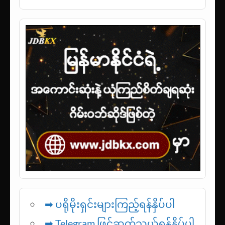
➡ ပရိုမိုးရှင်းများကြည့်ရန်နှိပ်ပါ
➡ Telegram ဖြင့်ဆက်သွယ်ရန်နှိပ်ပါ