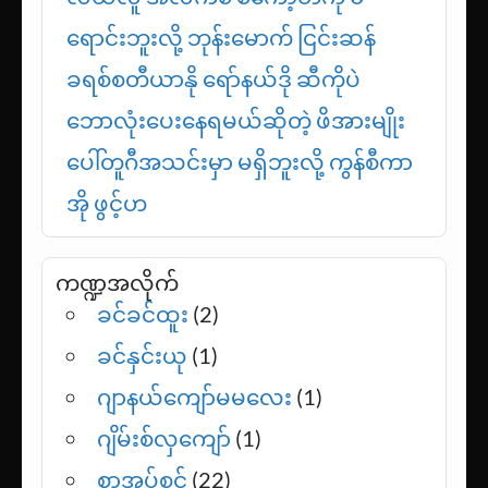
ရောင်းဘူးလို့ ဘုန်းမောက် ငြင်းဆန်
ခရစ်စတီယာနို ရော်နယ်ဒို ဆီကိုပဲ
ဘောလုံးပေးနေရမယ်ဆိုတဲ့ ဖိအားမျိုး
ပေါ်တူဂီအသင်းမှာ မရှိဘူးလို့ ကွန်စီကာ
အို ဖွင့်ဟ
ကဏ္ဍအလိုက်
ခင်ခင်ထူး
(2)
ခင်နှင်းယု
(1)
ဂျာနယ်ကျော်မမလေး
(1)
ဂျိမ်းစ်လှကျော်
(1)
စာအုပ်စင်
(22)