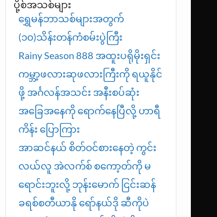
ပို့စ်အသစ်များ
ရွှေမန်ဘာသစ်များအတွက်
(၁၀)သိန်းတန်ကံစမ်းပွဲကြီး
Rainy Season 888 အထူးပရိုမိုးရှင်း
ကမ္ဘာ့ဖလားဆုဖလားကြီးကို ရယူနိုင်
ဖို့ အင်္ဂလန်အသင်း အနီးစပ်ဆုံး
အခြေအနေကို ရောက်နေပြီလို့ ဟာရီ
ကိန်း ပြောကြား
အာဆင်နယ် စိတ်ဝင်စားနေတဲ့ ကွင်း
လယ်လူ အဲလက်စ် စကော့တ်ကို မ
ရောင်းဘူးလို့ ဘုန်းမောက် ငြင်းဆန်
ခရစ်စတီယာနို ရော်နယ်ဒို ဆီကိုပဲ