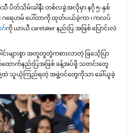
ီ ပိတ်သိမ်းခါနီး တစ်လခွဲအလိုမှာ နဂို ၅-နှစ်
ာင်း ဂရေဟမ် ပေါ်တာကို ထုတ်ပယ်ခဲ့ကာ ၊ ကလပ်
တ်
ကို ယာယီ caretaker နည်းပြ အဖြစ် ပြောင်းလဲ
င်းများစွာ အတူတူတွဲကစားလာတဲ့ ခြင်္သေ့ပြာ
 လက်ထောက်နည်းပြအဖြစ် ခန့်အပ်ဖို့ သတင်းတွေ
့ထဲ သူယုံကြည်ရတဲ့ အဖွဲ့ဝင်တွေကိုသာ ခေါ်ယူခဲ့