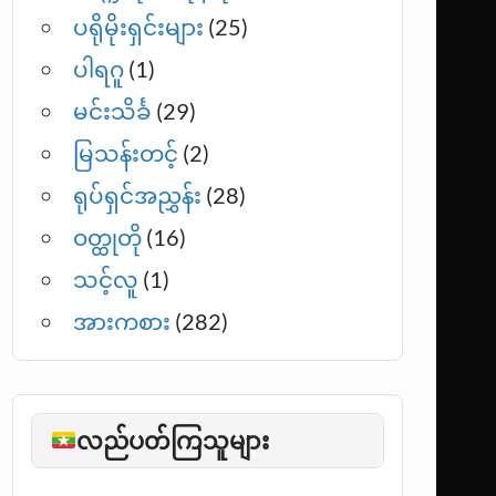
ပရိုမိုးရှင်းများ
(25)
ပါရဂူ
(1)
မင်းသိင်္ခ
(29)
မြသန်းတင့်
(2)
ရုပ်ရှင်အညွှန်း
(28)
ဝတ္ထုတို
(16)
သင့်လူ
(1)
အားကစား
(282)
လည်ပတ်ကြသူများ