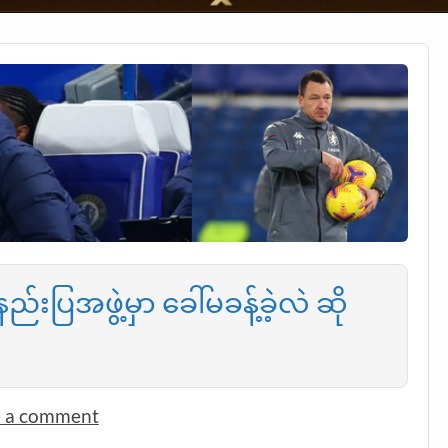
းပြအဖွဲ့မှာ ခေါ်မခန့်ခဲ့လဲ ဆို
e a comment