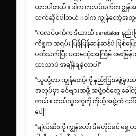
ထားပါတယ် ။ ဒါက ကလပ်ဖက်က ဂျွန်အပေါ
သက်ဆိုင်ပါတယ် ။ ဒါက ကျွန်တော့်အတွ
“ကလပ်ဖက်က ဒီယာယီ caretaker နည်းပ
ကိစ္စက အရမ်း မြန်မြန်ဆန်ဆန်ပဲ ဖြစ်မြော
ပတ်သက်ပြီး ပထမဆုံးအကြိမ် မေးမြန်းတု
သာသာပဲ အချိန်ရခဲ့တာပါ”
“သူတို့ဟာ ကျွန်တော့်ကို နည်းပြအဖွဲ့မှာထည့်
အလုပ်မှာ ခင်ဗျားအဖို့ အဖွဲ့ဝင်တွေ ခေါ်
တယ် ။ ဘယ်သူတွေကို ကိုယ့်အဖွဲ့ထဲ ခေါ
ပေါ့”
“ချဲလ်ဆီးကို ကျွန်တော် ဒီမတိုင်ခင် ရှ