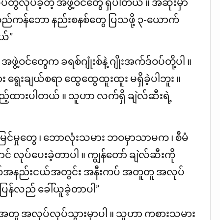
တွဲလုပ်ခဲ့တဲ့ အဖွဲ့ဝင်တွေ ရှိပါတယ် ။ အဆုံးမှာ
ု တည်ကန်ဘော နည်းစနစ်တွေ ပြသဖို့ ၃-ယောက်
ယ်”
 အဖွဲ့ဝင်တွေက ခရစ်ဂျုံးစ်နဲ့ ဂျိုးအက်ဒ်ဝပ်တို့ပါ ။
ြား ရွေးချယ်စရာ ထွေထွေထူးထူး မရှိခဲ့ပါဘူး ။
ြည့်ထားပါတယ် ။ သူဟာ လက်ရှိ ချဲလ်ဆီးရဲ့
င်မြင်မှုတွေ ၊ ဘောလုံးသမား ဘဝမှာသာမက ၊ စီမံ
ာင် လုပ်ပေးခဲ့တာပါ ။ ကျွန်တော် ချဲလ်ဆီးကို
 နှစ်အနည်းငယ်အတွင်း အနီးကပ် အတူတူ အလုပ်
 ပြန်လည် ခေါ်ယူခဲ့တာပါ”
်ကြီး အတူ အလုပ်လုပ်သွားမှာပါ ။ သူဟာ ကစားသမား