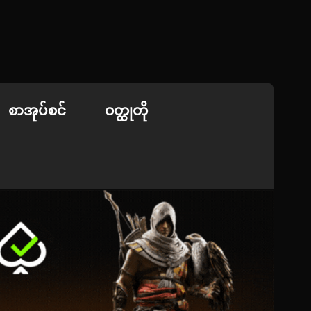
စာအုပ်စင်
ဝတ္ထုတို