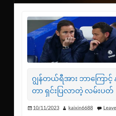
ဂျွန်တယ်ရီအား ဘာကြောင့် နည်
တာ ရှင်းပြလာတဲ့ လမ်းပတ်
10/11/2023
kaixin6688
Leav