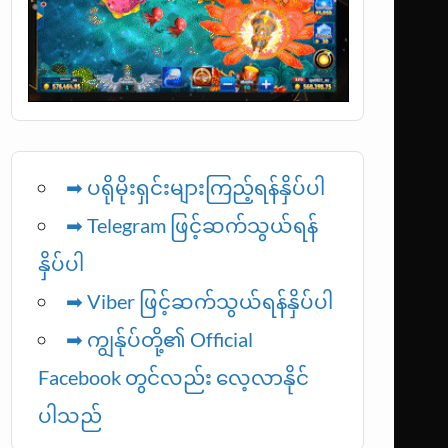
➡ ပရိုမိုးရှင်းများကြည့်ရန်နှိပ်ပါ
➡ Telegram ဖြင့်ဆက်သွယ်ရန်
နှိပ်ပါ
➡
Viber ဖြင့်ဆက်သွယ်ရန်နှိပ်ပါ
➡ ကျွန်ုပ်တို့၏ Official
Facebook တွင်လည်း လေ့လာနိုင်
ပါသည်