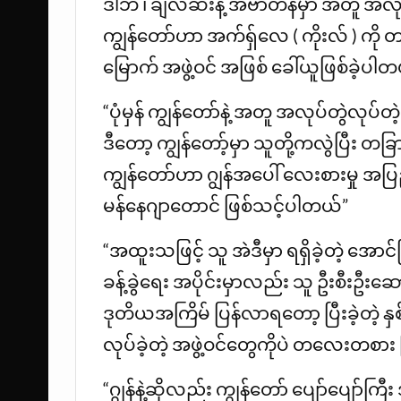
ဒါဘီ ၊ ချဲလ်ဆီးနဲ့ အဲဗာတန်မှာ အတူ အလုပ်
ကျွန်တော်ဟာ အက်ရ်ှလေ ( ကိုးလ် ) ကိ
မြောက် အဖွဲ့ဝင် အဖြစ် ခေါ်ယူဖြစ်ခဲ့ပါတ
“ပုံမှန် ကျွန်တော်နဲ့ အတူ အလုပ်တွဲလုပ်တဲ့
ဒီတော့ ကျွန်တော့်မှာ သူတို့ကလွဲပြီး တခ
ကျွန်တော်ဟာ ဂျွန်အပေါ် လေးစားမှု အပ
မန်နေဂျာတောင် ဖြစ်သင့်ပါတယ်”
“အထူးသဖြင့် သူ အဲဒီမှာ ရရှိခဲ့တဲ့ အော
ခန့်ခွဲရေး အပိုင်းမှာလည်း သူ ဦးစီးဦးဆေ
ဒုတိယအကြိမ် ပြန်လာရတော့ ပြီးခဲ့တဲ့
လုပ်ခဲ့တဲ့ အဖွဲ့ဝင်တွေကိုပဲ တလေးတစား
“ဂျွန်နဲ့ဆိုလည်း ကျွန်တော် ပျော်ပျော