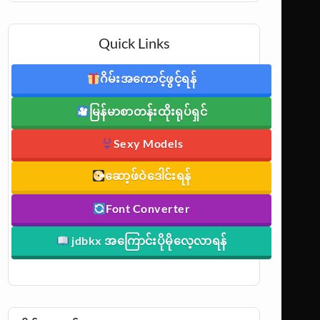
Quick Links
ဂိမ်းအကောင့်ဖွင့်ရန်
မြန်မာစာတန်းထိုးရုပ်ရှင်
Sexy Models
ဆော့ဖ်ဝဲဒေါင်းရန်
Font Converter
jdbkx အကြောင်းပိုမိုလေ့လာရန်