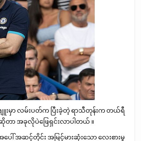
တာဗျူးမှာ လမ်းပတ်က ပြီးခဲ့တဲ့ ရာသီတုန်းက တယ်ရီ
ဲ ဆိုတာ အခုလိုပဲဖြေရှင်းလာပါတယ် ။
ပေါ် အဆင့်တိုင်း အမြင့်မားဆုံးသော လေးစားမှု