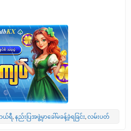
်တယ်ရီ
,
နည်းပြအဖွဲ့မှာခေါ်မခန့်ခဲ့ရခြင်း
,
လမ်းပတ်