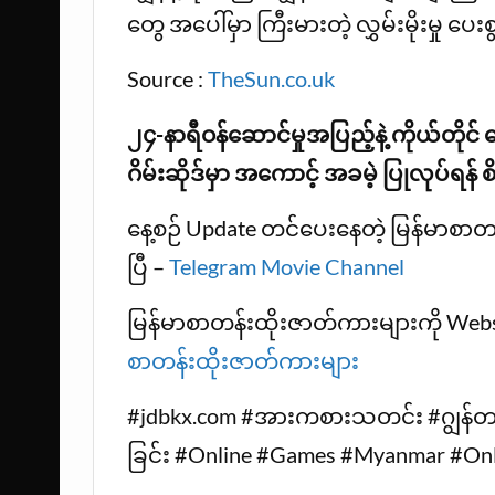
တွေ အပေါ်မှာ ကြီးမားတဲ့ လွှမ်းမိုးမှု ပေ
Source :
TheSun.co.uk
၂၄-နာရီဝန်ဆောင်မှုအပြည့်နဲ့ ကိုယ်တိုင် 
ဂိမ်းဆိုဒ်မှာ အကောင့် အခမဲ့ ပြုလုပ်ရန်
နေ့စဉ် Update တင်ပေးနေတဲ့ မြန်မာစာတန်
ပြီ –
Telegram Movie Channel
မြန်မာစာတန်းထိုးဇာတ်ကားများကို Website
စာတန်းထိုးဇာတ်ကားများ
#jdbkx.com #အားကစားသတင်း #ဂျွန်တယ်ရ
ခြင်း #Online #Games #Myanmar #O