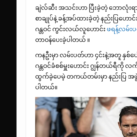
ချဲလ်ဆီး အသင်းဟာ ပြီးခဲ့တဲ့ ဘောလုံးရာသ
စာချုပ်နဲ့ ခန့်အပ်ထားခဲ့တဲ့ နည်းပြဟေ
ဂန္တဝင် ကွင်းလယ်လူဟောင်း
ဖရန့်လမ်းပ
တာဝန်ပေးခဲ့ပါတယ် ။
ကနဦးမှာ လမ်းပတ်ဟာ ၄င်းနဲ့အတူ နှစ်ပေါ
ဂန္တဝင်ခံစစ်မှူးဟောင်း ဂျွန်တယ်ရီကို
ထွက်ခဲ့ပေမဲ့ တကယ်တမ်းမှာ နည်းပြ အဖွဲ
ပါတယ်။