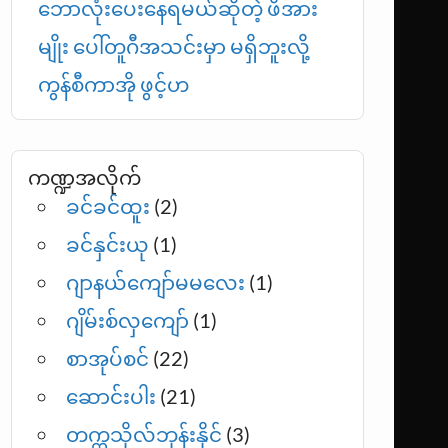
ဘောလုံးပေးနေရမယ်ဆိုတဲ့ ဖိအား
မျိုး ပေါ်တူဂီအသင်းမှာ မရှိဘူးလို့
ကွန်စီကာအို ဖွင့်ဟ
ကဏ္ဍအလိုက်
ခင်ခင်ထူး
(2)
ခင်နှင်းယု
(1)
ဂျာနယ်ကျော်မမလေး
(1)
ဂျိမ်းစ်လှကျော်
(1)
စာအုပ်စင်
(22)
ဆောင်းပါး
(21)
တက္ကသိုလ်ဘုန်းနိုင်
(3)