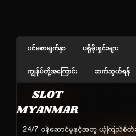
Skip
to
content
jdbKX News
အားကစားသတင်း | ရုပ်ရှင်အညွှန်း
ပင်မစာမျက်နှာ
ပရိုမိုးရှင်းများ
ကျွန်ုပ်တို့အကြောင်း
ဆက်သွယ်ရန်