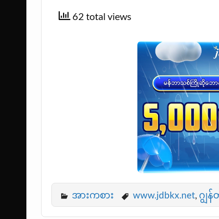
62 total views
အားကစား
www.jdbkx.net
,
ဂျွန