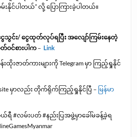
းစွမ်းနိုင်ပါတယ်” လို့ ပြောကြားခဲ့ပါတယ်။
ငွေသွင်း/ ငွေထုတ်လုပ်ရပြီး
အလျော်ကြမ်းနေတဲ့
 စိတ်ဝင်စားပါက
–
Link
းထိုးဇာတ်ကားများကို Telegram မှာ ကြည့်ရှုနိုင်
 မှာလည်း တိုက်ရိုက်ကြည့်ရှုနိုင်ပြီ –
မြန်မာ
ီ #လမ်းပတ် #နည်းပြအဖွဲ့မှာခေါ်မခန့်ခဲ့ရ
nlineGamesMyanmar