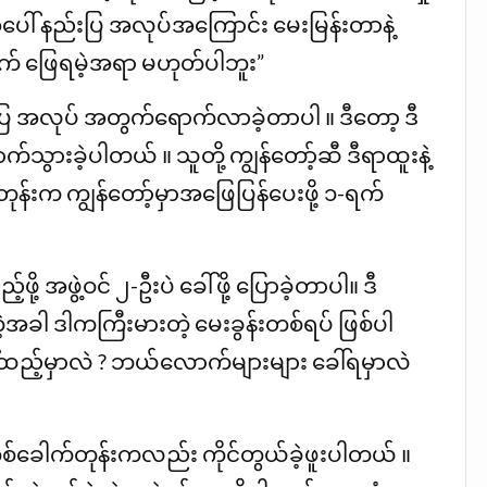
် နည်းပြ အလုပ်အကြောင်း မေးမြန်းတာနဲ့
က် ဖြေရမဲ့အရာ မဟုတ်ပါဘူး”
ြ အလုပ် အတွက်ရောက်လာခဲ့တာပါ ။ ဒီတော့ ဒီ
က်သွားခဲ့ပါတယ် ။ သူတို့ ကျွန်တော့်ဆီ ဒီရာထူးနဲ့
န်းက ကျွန်တော့်မှာအဖြေပြန်ပေးဖို့ ၁-ရက်
ဖို့ အဖွဲ့ဝင် ၂-ဦးပဲ ခေါ်ဖို့ ပြောခဲ့တာပါ။ ဒီ
တဲ့အခါ ဒါကကြီးမားတဲ့ မေးခွန်းတစ်ရပ် ဖြစ်ပါ
်ထည့်မှာလဲ ? ဘယ်လောက်များများ ခေါ်ရမှာလဲ
ေ့တစ်ခေါက်တုန်းကလည်း ကိုင်တွယ်ခဲ့ဖူးပါတယ် ။