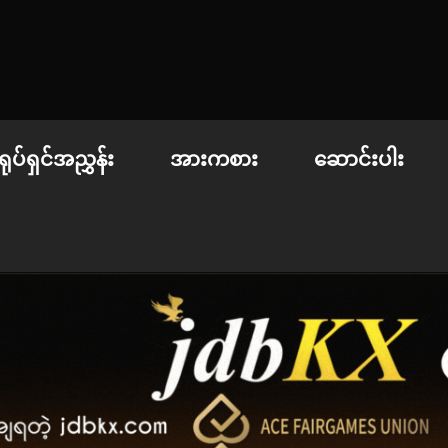
 | စာအုပ်စင် | ဝတ္ထုတို
ရုပ်ရှင်အညွှန်း
အားကစား
ဆောင်းပါး