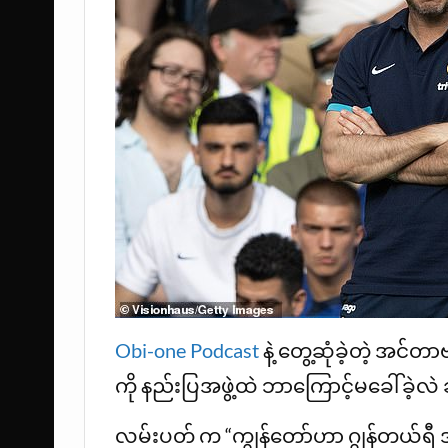
Obi-one Podcast
နဲ့ တွေ့ဆုံခဲ့တဲ့ အင်
ကို နည်းပြအဖွဲ့ထဲ ဘာကြောင့်မခေါ်ခဲ့လ
လမ်းပတ် က “ကျွန်တော်ဟာ ဂျွန်တယ်ရီ အ