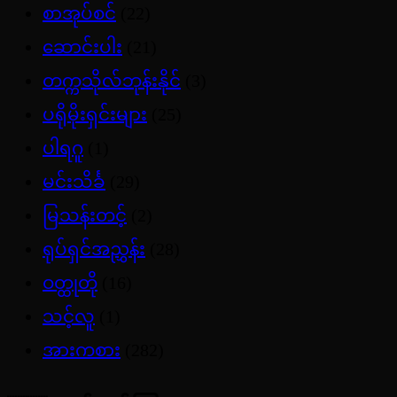
စာအုပ်စင်
(22)
ဆောင်းပါး
(21)
တက္ကသိုလ်ဘုန်းနိုင်
(3)
ပရိုမိုးရှင်းများ
(25)
ပါရဂူ
(1)
မင်းသိင်္ခ
(29)
မြသန်းတင့်
(2)
ရုပ်ရှင်အညွှန်း
(28)
ဝတ္ထုတို
(16)
သင့်လူ
(1)
အားကစား
(282)