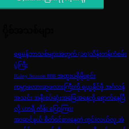
ပို့စ်အသစ်များ
ရွှေမန်ဘာသစ်များအတွက် (၁၀)သိန်းတန်ကံစမ်း
ပွဲကြီး
Rainy Season 888 အထူးပရိုမိုးရှင်း
ကမ္ဘာ့ဖလားဆုဖလားကြီးကို ရယူနိုင်ဖို့ အင်္ဂလန်
အသင်း အနီးစပ်ဆုံးအခြေအနေကို ရောက်နေပြီ
လို့ ဟာရီ ကိန်း ပြောကြား
အာဆင်နယ် စိတ်ဝင်စားနေတဲ့ ကွင်းလယ်လူ အဲ