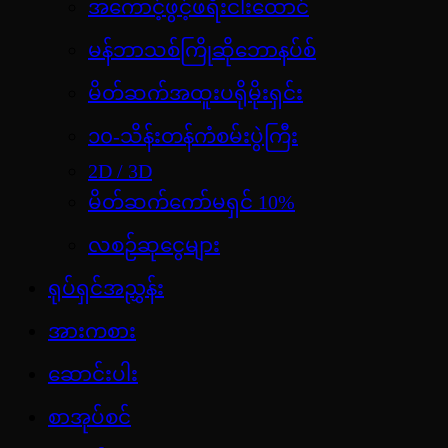
အကောင့်ဖွင့်ဖရီးငါးထောင်
မန်ဘာသစ်ကြိုဆိုဘောနပ်စ်
မိတ်ဆက်အထူးပရိုမိုးရှင်း
၁၀-သိန်းတန်ကံစမ်းပွဲကြီး
2D / 3D
မိတ်ဆက်ကော်မရှင် 10%
လစဉ်ဆုငွေများ
ရုပ်ရှင်အညွှန်း
အားကစား
ဆောင်းပါး
စာအုပ်စင်