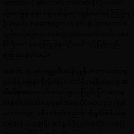
နောက်ထပ် ၃ နှစ်လောက် ထပ်ကစားနိုင်ဦးမလား”
လို့မေးမြန်းခဲ့ရာ ရော်နယ်ဒိုက “ကျွန်တော်တို့ ကြည့်ရ
ဦးမှာပေါ့။ အခုတော့သူက ၁၄ နှစ်ပဲရှိပါသေးတယ်။
ကျွန်တော့်ခြေထောက်တွေ ဘယ်လောက်အထိ ကစား
နိုင်ဦးမလဲ စောင့်ကြည့်ရပါဦးမယ်” လို့ပြန်လည်
ဖြေကြားခဲ့ပါတယ်။
အသက်-၁၄ နှစ် ခရစ္စတီယာနိုဂျူနီယာဟာ ဖခင်ရော်
နယ်ဒိုရဲ့ခြေရာကိုလိုက်ပြီး လက်ရှိအချိန်မှာတော့
အ
ယ်လ်နာဆာ
လူငယ်အသင်းမှာ ခြေစွမ်းပြကစားနေ
တာဖြစ်ပါတယ်။ ယခုနှစ်အစောပိုင်းမှာလည်း ဂျူနီ
ယာဟာ သူ့ရဲ့ ဖရီးကစ်စွမ်းရည်ကို ဆိုရှယ်မီဒီယာမှ
တစ်ဆင့် ပြသခဲ့ပြီး ရော်နယ်ဒိုရဲ့ပုံစံအတိုင်း ကန်ပြ
ထားခဲ့တာဖြစ်ပါတယ်။ ဒါ့အပြင် လူငယ်