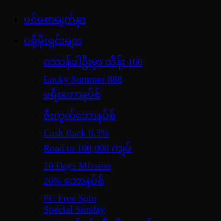
Skip
ပင်မစာမျက်နှာ
jdbKX News
to
အားကစားသတင်း | ရုပ်ရှင်အညွှန်း | စာအုပ်စင် |
content
ပရိုမိုးရှင်းများ
ဝတ္ထုတို
ဝဿန်ခါဦးမှာ သိန်း 100
Lucky Summer 888
ဖရီးဘောနပ်စ်
ဇီးကွက်ဘောနပ်စ်
Cash Back 0.3%
Road to 100,000 ကျပ်
10 Days Mission
20% ဘောနပ်စ်
FC Free Spin
Special Sunday