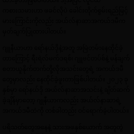
ကစားသမားဟာ ဖခင်လိုပဲ ခေါင်းတိုက်စွမ်းရည်မြင့်
မားကြောင်းကိုလည်း အယ်လ်နာဆာအကယ်ဒမီက
မှတ်ချက်ပြုထားပါတယ်။
ဂျူနီယာဟာ ရော်နယ်ဒိုနဲ့အတူ အမြဲတမ်းနေထိုင်ခဲ့
တာကြောင့် ရီးရဲလ်မက်ဒရစ်၊ ဂျူဗင်တပ်စ်နဲ့ မန်ချက်
စတာယူနိုက်တက်တို့လိုအသင်းတွေရဲ့ အကယ်ဒမီ
တွေမှာလည်း နေထိုင်ခဲ့ဖူးတာဖြစ်ပါတယ်။ ၂၀၂၃ ခု
နှစ်မှာ ရော်နယ်ဒို အယ်လ်နာဆာအသင်းနဲ့ ချိတ်ဆက်
ခဲ့ချိန်မှာတော့ ဂျုနီယာကလည်း အယ်လ်နာဆာရဲ့
အကယ်ဒမီထဲကို တစ်ခါတည်း ဝင်ရောက်ခဲ့ပါတယ်။
ပရိသတ်တွေအနေနဲ့ သားအဖနှစ်ယောက် အတူတွဲ