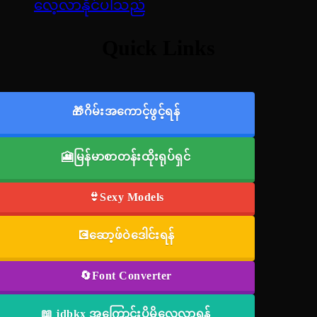
လေ့လာနိုင်ပါသည်
Quick Links
🎁ဂိမ်းအကောင့်ဖွင့်ရန်
🎦မြန်မာစာတန်းထိုးရုပ်ရှင်
👙Sexy Models
💽ဆော့ဖ်ဝဲဒေါင်းရန်
🔄Font Converter
📖 jdbkx အကြောင်းပိုမိုလေ့လာရန်