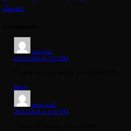
လ်နာဆာ
4 comments
insta bio
25/11/2024 at 7:05 PM
“I agree with your points, very insightful!”
Reply
temp mail
26/11/2024 at 4:57 PM
“Thanks for sharing such valuable