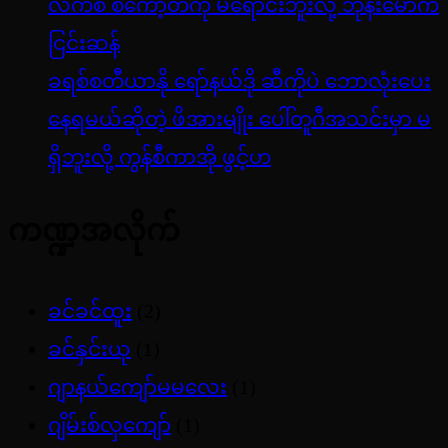
လက်စ် စကော့တ်ကို မရောင်းဘူးလို့ ဘုန်းမောက်
ငြင်းဆန်
ခရစ်စတီယာနို ရော်နယ်ဒို ဆီကိုပဲ ဘောလုံးပေး
နေရမယ်ဆိုတဲ့ ဖိအားမျိုး ပေါ်တူဂီအသင်းမှာ မ
ရှိဘူးလို့ ကွန်စီကာအို ဖွင့်ဟ
ကဏ္ဍအလိုက်
ခင်ခင်ထူး
(2)
ခင်နှင်းယု
(1)
ဂျာနယ်ကျော်မမလေး
(1)
ဂျိမ်းစ်လှကျော်
(1)