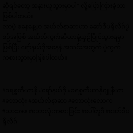
ဆိုရင်တော့ အနားယူသွားမှာပါ” လို့ပြောကြားခဲ့တာ
ဖြစ်ပါတယ်။
လာမဲ့ စနေနေ့မှာ အယ်လ်နာဆာဟာ ဆော်ဒီပရိုလိဂ်ပွဲ
စဉ်အဖြစ် အယ်လ်ကွက်ဆီယာနဲ့ယှဉ်ပြိုင်သွားရမှာ
ဖြစ်ပြီး ရော်နယ်ဒိုအနေနဲ အသင်းအတွက် ပွဲထွက်
ကစားသွားမှာဖြစ်ပါတယ်။
#ခရစ္စတီယာနို #ရော်နယ်ဒို #ခရစ္စတီယာနိုဂျူနီယာ
#ဘောလုံး #အယ်လ်နာဆာ #ဘောလုံးလောက
#သားအဖ #ဘောလုံးကစားခြင်း #ပေါ်တူဂီ #ဆော်ဒီပ
ရိုလိဂ်