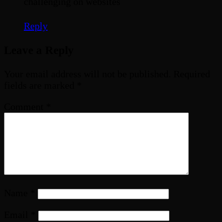
challenging on websites
Reply
Leave a Reply
Your email address will not be published.
Required
fields are marked
*
Comment
*
Name
*
Email
*