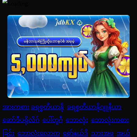
အားကစား
ခရစ္စတီယာနို
,
ခရစ္စတီယာနိုဂျူနီယာ
,
ဆော်ဒီပရိုလိဂ်
,
ပေါ်တူဂီ
,
ဘောလုံး
,
ဘောလုံးကစား
ခြင်း
,
ဘောလုံးလောက
,
ရော်နယ်ဒို
,
သားအဖ
,
အယ်