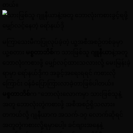
တယ်။
မကြာသေးမီကပြုလုပ်ခဲ့တဲ့ ယူ့အစီအစဉ်တစ်ခုမှာ
ယူ့စတား
မစ္စတာဘိစ်
က သားဖြစ်သူ
ဂျူနီယာ
နဲ့အတူ
ဘောလုံးကစားဖို့ မျှော်လင့်ထားသလားလို့ မေးမြန်းခဲ့
ရာမှာ ရော်နယ်ဒိုက အခွင့်အရေးရရင် ကစားလို
ကြောင်း ဝန်ခံပြောကြားလာခဲ့တာဖြစ်ပါတယ်။
မစ္စတာဘိစ်
က “ဘောလုံးလောကမှာ သားဖြစ်သူနဲ့
အတူ ဘောလုံးတွဲကစားဖို့ အစီအစဉ်ရှိသလား။
တကယ်လို့ ဂျုနီယာက အသက်-၁၇ လောက်ဆိုရင်
အတူတွဲကစားလို့ရမှာပေါ့။ ခင်ဗျားအနေနဲ့