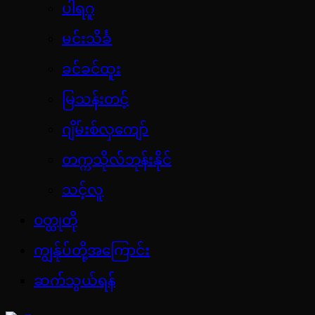
ပါရဂူ
မင်းသိင်္ခ
ခင်ခင်ထူး
မြသန်းတင့်
ဂျိမ်းစ်လှကျော်
တက္ကသိုလ်ဘုန်းနိုင်
သင့်လူ
ဝတ္ထုတို
ကျွန်ုပ်တို့အကြောင်း
ဆက်သွယ်ရန်