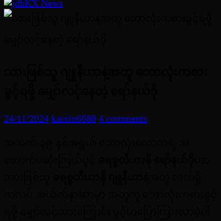
သားဖြစ်သူ ဂျူနီယာနဲ့အတူ ဘောလုံးကစား
ခွင့်ရဖို့ မျှော်လင့်နေတဲ့ ရော်နယ်ဒို
24/11/2024
kaixin6688
4 comments
အသက်-၃၉ နှစ်အရွယ် ဘောလုံးလောကရဲ့ အ
တောက်ပဆုံးကြယ်ပွင့်
ခရစ္စတီယာနို ရော်နယ်ဒို
ဟာ
သားဖြစ်သူ
ခရစ္စတီယာနို ဂျူနီယာ
နဲ့အတူ လက်ရှိ
ကလပ် အယ်လ်နာဆာမှာ အတူတူ ဘောလုံးကစားခွင့်
ရဖို့ မျှော်လင့်ထားကြောင်း ဖွင့်ဟပြောကြားလာခဲ့ပါ