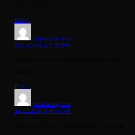
information!”
Reply
disposable email
26/11/2024 at 5:22 PM
“I appreciate the detailed explanation, very
helpful!”
Reply
noodlemagizne
28/12/2024 at 8:06 PM
Nice post. I learn something totally new and