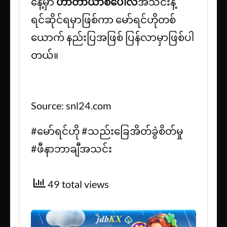
နေ့မှာ
ဟာတာယာစပေါလ်
အသင်းနဲ့
ရင်ဆိုင်ရမှာဖြစ်ကာ မော်ရင်ဟိုတစ်
ယောက် နည်းပြအဖြစ် ပြန်လာမှာဖြစ်ပါ
တယ်။
Source: snl24.com
#မော်ရင်ဟို #သည်းခြေအိတ်ခွဲစိတ်မှု
#ဖီနာဘာချီအသင်း
49 total views