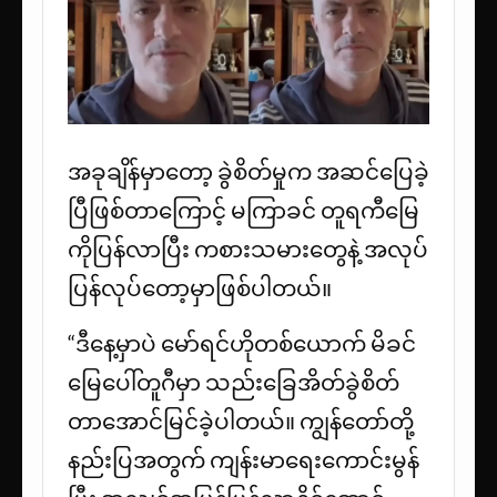
အခုချိန်မှာတော့ ခွဲစိတ်မှုက အဆင်ပြေခဲ့
ပြီဖြစ်တာကြောင့် မကြာခင် တူရကီမြေ
ကိုပြန်လာပြီး ကစားသမားတွေနဲ့ အလုပ်
ပြန်လုပ်တော့မှာဖြစ်ပါတယ်။
“ဒီနေ့မှာပဲ မော်ရင်ဟိုတစ်ယောက် မိခင်
မြေပေါ်တူဂီမှာ သည်းခြေအိတ်ခွဲစိတ်
တာအောင်မြင်ခဲ့ပါတယ်။ ကျွန်တော်တို့
နည်းပြအတွက် ကျန်းမာရေးကောင်းမွန်