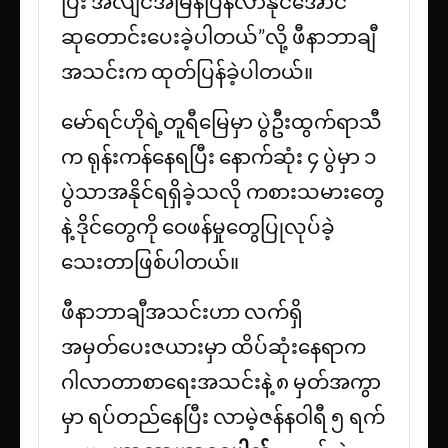
ပြီး အလျင်အမြန်ပြန်လာနိုင်အောင်
ဆုတောင်းပေးခဲ့ပါတယ်”လို့ ဖီနာဘာချီ
အသင်းက ထုတ်ပြန်ခဲ့ပါတယ်။
မော်ရင်ဟိုရဲ့တူရီမြေမှာ ပွဲဦးထွက်ရာသီ
က ရုန်းကန်နေရပြီး နောက်ဆုံး ၄ ပွဲမှာ ၁
ပွဲသာအနိုင်ရရှိခဲ့သလို ကစားသမားတွေ
နဲ့ ဒိုင်တွေကို ဝေဖန်မှုတွေပြုလုပ်ခဲ့
သေးတာဖြစ်ပါတယ်။
ဖီနာဘာချီအသင်းဟာ လက်ရှိ
အမှတ်ပေးဇယားမှာ ထိပ်ဆုံးနေရာက
ဂါလာတာစာရေးအသင်းနဲ့ ၈ မှတ်အကွာ
မှာ ရပ်တည်နေပြီး လာမဲ့ဇန်နဝါရီ ၅ ရက်