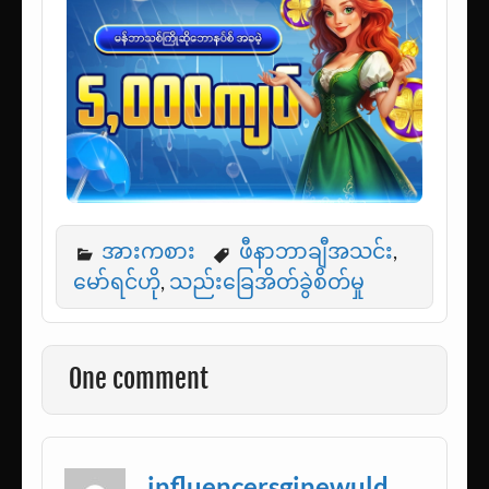
အားကစား
ဖီနာဘာချီအသင်း
,
မော်ရင်ဟို
,
သည်းခြေအိတ်ခွဲစိတ်မှု
One comment
influencersginewuld