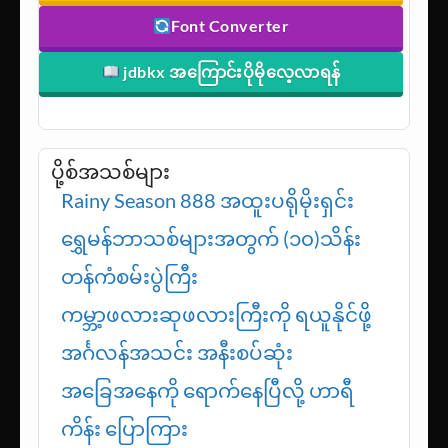
Sexy Models
ဆော့ဖ်ဝဲဒေါင်းရန်
Font Converter
jdbkx အကြောင်းပိုမိုလေ့လာရန်
ပို့စ်အသစ်များ
Rainy Season 888 အထူးပရိုမိုးရှင်း
ရွှေမန်ဘာသစ်များအတွက် (၁၀)သိန်း
တန်ကံစမ်းပွဲကြီး
ကမ္ဘာ့ဖလားဆုဖလားကြီးကို ရယူနိုင်ဖို့
အင်္ဂလန်အသင်း အနီးစပ်ဆုံး