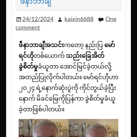
ဖီနာဘာချီ
24/12/2024
kaixin6688
One
comment
ဖီနာဘာချီအသင်း
ကတော့ နည်းပြ
မော်
ရင်ဟို
တစ်ယောက်
သည်းခြေအိတ်
ခွဲစိတ်မှု
ခံယူတာ အောင်မြင်ခဲ့တယ်လို့
အတည်ပြုလိုက်ပါတယ်။ မော်ရင်ဟိုဟာ
၂၀၂၄ ရဲ့နောက်ဆုံးပွဲကို ကိုင်တွယ်ခဲ့ပြီး
နောက် မိခင်မြေကိုပြန်ကာ ခွဲစိတ်မှုခံယူ
ခဲ့တာဖြစ်ပါတယ်။