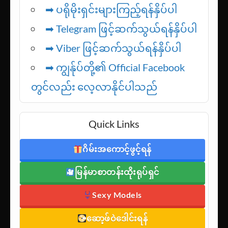
➡ ပရိုမိုးရှင်းများကြည့်ရန်နှိပ်ပါ
➡ Telegram ဖြင့်ဆက်သွယ်ရန်နှိပ်ပါ
➡
Viber ဖြင့်ဆက်သွယ်ရန်နှိပ်ပါ
➡ ကျွန်ုပ်တို့၏ Official Facebook
တွင်လည်း လေ့လာနိုင်ပါသည်
Quick Links
ဂိမ်းအကောင့်ဖွင့်ရန်
မြန်မာစာတန်းထိုးရုပ်ရှင်