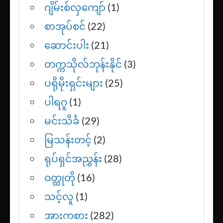
ခင်နှင်းယု
(1)
ဂျာနယ်ကျော်မမလေး
(1)
ဂျိမ်းစ်လှကျော်
(1)
စာအုပ်စင်
(22)
ဆောင်းပါး
(21)
တက္ကသိုလ်ဘုန်းနိုင်
(3)
ပရိုမိုးရှင်းများ
(25)
ပါရဂူ
(1)
မင်းသိင်္ခ
(29)
မြသန်းတင့်
(2)
ရုပ်ရှင်အညွှန်း
(28)
ဝတ္ထုတို
(16)