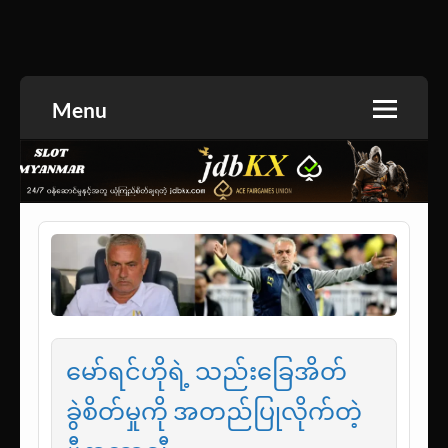
Skip
to
အားကစားသတင်း | ရုပ်ရှင်အညွှန်း | စာအုပ်စင် |
jdbKX News
content
ဝတ္ထုတို
Menu
မော်ရင်ဟိုရဲ့ သည်းခြေအိတ်
ခွဲစိတ်မှုကို အတည်ပြုလိုက်တဲ့