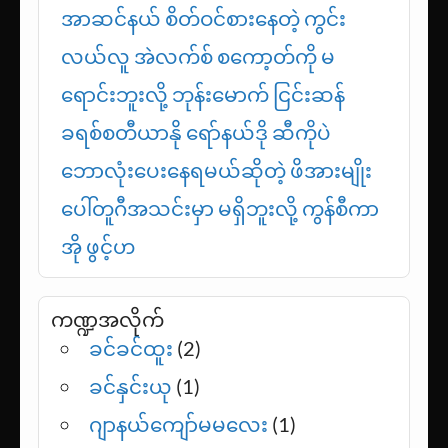
အခြေအနေကို ရောက်နေပြီလို့ ဟာရီ
ကိန်း ပြောကြား
အာဆင်နယ် စိတ်ဝင်စားနေတဲ့ ကွင်း
လယ်လူ အဲလက်စ် စကော့တ်ကို မ
ရောင်းဘူးလို့ ဘုန်းမောက် ငြင်းဆန်
ခရစ်စတီယာနို ရော်နယ်ဒို ဆီကိုပဲ
ဘောလုံးပေးနေရမယ်ဆိုတဲ့ ဖိအားမျိုး
ပေါ်တူဂီအသင်းမှာ မရှိဘူးလို့ ကွန်စီကာ
အို ဖွင့်ဟ
ကဏ္ဍအလိုက်
ခင်ခင်ထူး
(2)