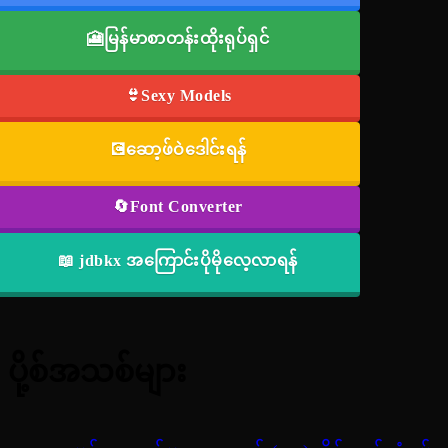
🎦မြန်မာစာတန်းထိုးရုပ်ရှင်
👙Sexy Models
💽ဆော့ဖ်ဝဲဒေါင်းရန်
🔄Font Converter
📖 jdbkx အကြောင်းပိုမိုလေ့လာရန်
ပို့စ်အသစ်များ