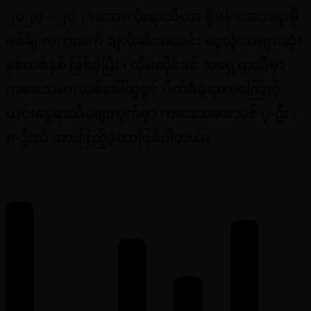
၂၀၂၀ – ၂၀၂၁ ဘောလုံးရာသီဟာ ရိုမန် အေဘရာမို
ဗစ်ခ်ျ လက်ထက် ချဲလ်ဆီးအသင်း ငွေသုံးအများဆုံး
နှစ်တစ်နှစ် ဖြစ်ခဲ့ပြီး ၊ ထိုမတိုင်ခင် အရှေ့ရာသီမှာ
ကစားသမားသစ်ခေါ်ယူခွင့် ပိတ်ခံခဲ့ရတာကြောင့်
ယင်းနွေရာသီစျေးကွက်မှာ ကစားသမားသစ် ၇-ဦး ၊
၈-ဦးထိ အားဖြည့်ခဲ့တာဖြစ်ပါတယ်။