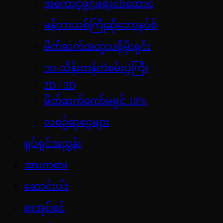
အကောင့်ဖွင့်ဖရီးငါးထောင်
မန်ဘာသစ်ကြိုဆိုဘောနပ်စ်
မိတ်ဆက်အထူးပရိုမိုးရှင်း
၁၀-သိန်းတန်ကံစမ်းပွဲကြီး
2D / 3D
မိတ်ဆက်ကော်မရှင် 10%
လစဉ်ဆုငွေများ
ရုပ်ရှင်အညွှန်း
အားကစား
ဆောင်းပါး
စာအုပ်စင်