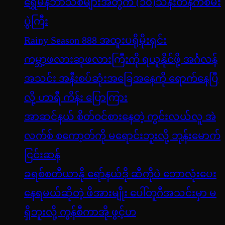
ရွှေမန်ဘာသစ်များအတွက် (၁၀)သိန်းတန်ကံစမ်း
ပွဲကြီး
Rainy Season 888 အထူးပရိုမိုးရှင်း
ကမ္ဘာ့ဖလားဆုဖလားကြီးကို ရယူနိုင်ဖို့ အင်္ဂလန်
အသင်း အနီးစပ်ဆုံးအခြေအနေကို ရောက်နေပြီ
လို့ ဟာရီ ကိန်း ပြောကြား
အာဆင်နယ် စိတ်ဝင်စားနေတဲ့ ကွင်းလယ်လူ အဲ
လက်စ် စကော့တ်ကို မရောင်းဘူးလို့ ဘုန်းမောက်
ငြင်းဆန်
ခရစ်စတီယာနို ရော်နယ်ဒို ဆီကိုပဲ ဘောလုံးပေး
နေရမယ်ဆိုတဲ့ ဖိအားမျိုး ပေါ်တူဂီအသင်းမှာ မ
ရှိဘူးလို့ ကွန်စီကာအို ဖွင့်ဟ