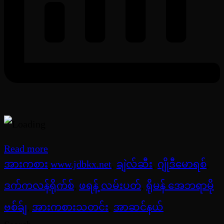
Read more
အားကစား
www.jdbkx.net
,
ချဲလ်ဆီး
,
ဂျိုဒီမောရစ်
,
ဒက်ကလန်ရိုက်စ်
,
ဖရန့် လမ်းပတ်
,
ရိုမန် အေဘရာမို
ဗစ်ခ်ျ
,
အားကစားသတင်း
,
အာဆင်နယ်