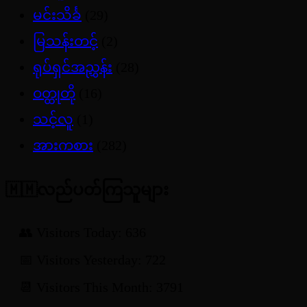
မင်းသိင်္ခ
(29)
မြသန်းတင့်
(2)
ရုပ်ရှင်အညွှန်း
(28)
ဝတ္ထုတို
(16)
သင့်လူ
(1)
အားကစား
(282)
🇲🇲လည်ပတ်ကြသူများ
👥 Visitors Today: 636
📅 Visitors Yesterday: 722
📆 Visitors This Month: 3791