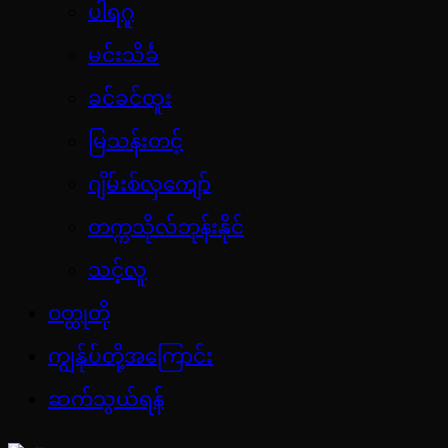
ပါရဂူ
မင်းသိင်္ခ
ခင်ခင်ထူး
မြသန်းတင့်
ဂျိမ်းစ်လှကျော်
တက္ကသိုလ်ဘုန်းနိုင်
သင့်လူ
ဝတ္ထုတို
ကျွန်ုပ်တို့အကြောင်း
ဆက်သွယ်ရန်