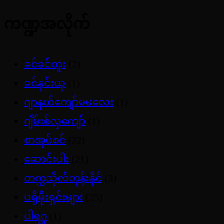
ကဏ္ဍအလိုက်
ခင်ခင်ထူး
(2)
ခင်နှင်းယု
(1)
ဂျာနယ်ကျော်မမလေး
(1)
ဂျိမ်းစ်လှကျော်
(1)
စာအုပ်စင်
(22)
ဆောင်းပါး
(21)
တက္ကသိုလ်ဘုန်းနိုင်
(3)
ပရိုမိုးရှင်းများ
(25)
ပါရဂူ
(1)