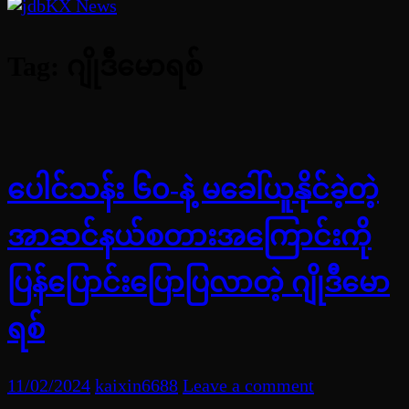
Tag:
ဂျိုဒီမောရစ်
ပေါင်သန်း ၆၀-နဲ့ မခေါ်ယူနိုင်ခဲ့တဲ့
အာဆင်နယ်စတားအကြောင်းကို
ပြန်ပြောင်းပြောပြလာတဲ့ ဂျိုဒီမော
ရစ်
11/02/2024
kaixin6688
Leave a comment