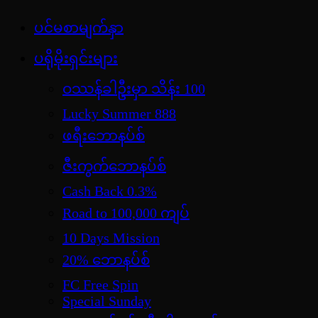
Skip
ပင်မစာမျက်နှာ
jdbKX News
to
အားကစားသတင်း | ရုပ်ရှင်အညွှန်း | စာအုပ်စင် |
content
ပရိုမိုးရှင်းများ
ဝတ္ထုတို
ဝဿန်ခါဦးမှာ သိန်း 100
Lucky Summer 888
ဖရီးဘောနပ်စ်
ဇီးကွက်ဘောနပ်စ်
Cash Back 0.3%
Road to 100,000 ကျပ်
10 Days Mission
20% ဘောနပ်စ်
FC Free Spin
Special Sunday