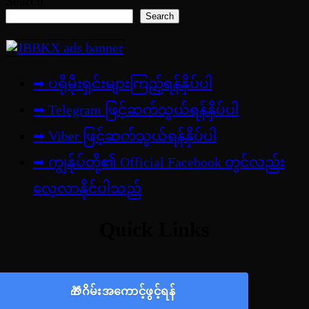
Search
Search
➡ ပရိုမိုးရှင်းများကြည့်ရန်နှိပ်ပါ
➡ Telegram ဖြင့်ဆက်သွယ်ရန်နှိပ်ပါ
➡
Viber ဖြင့်ဆက်သွယ်ရန်နှိပ်ပါ
➡ ကျွန်ုပ်တို့၏ Official Facebook တွင်လည်း
လေ့လာနိုင်ပါသည်
Quick Links
🎁ဂိမ်းအကောင့်ဖွင့်ရန်