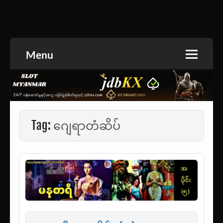
Skip
to
အားကစားသတင်း | ရုပ်ရှင်အညွှန်း | စာအုပ်စင် |
jdbKX News
content
ဝတ္ထုတို
Menu
Tag:
ဂျေရာတံဆိပ်