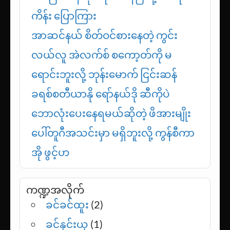
ကိန်း ပြောကြား
အာဆင်နယ် စိတ်ဝင်စားနေတဲ့ ကွင်း
လယ်လူ အဲလက်စ် စကော့တ်ကို မ
ရောင်းဘူးလို့ ဘုန်းမောက် ငြင်းဆန်
ခရစ်စတီယာနို ရော်နယ်ဒို ဆီကိုပဲ
ဘောလုံးပေးနေရမယ်ဆိုတဲ့ ဖိအားမျိုး
ပေါ်တူဂီအသင်းမှာ မရှိဘူးလို့ ကွန်စီကာ
အို ဖွင့်ဟ
ကဏ္ဍအလိုက်
ခင်ခင်ထူး
(2)
ခင်နှင်းယု
(1)