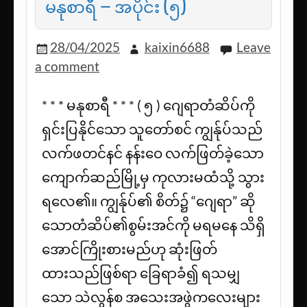
မနုစာရီ – အပိုင်း (၅)
28/04/2025
kaixin6688
Leave
a comment
* * * မနုစာရီ * * * ( ၅ ) ဂျေရာတံဆိပ်ကို
ရှင်းပြနိုင်သော သူတော်စင် ကျွန်ုပ်သည်
လက်ဖတင်နင် နန်းဝေ လက်ဖြတ်ခဲ့သော
ကျောက်ဆည်မြို့မှ ကုလားမထံသို့ သွား
ရလေ၏။ ကျွန်ုပ်၏ စိတ်၌ “ဂျေရာ” ဆို
သောတံဆိပ်၏စွမ်းအင်ကို မရမနေ သိရှိ
အောင်ကြိုးစားမည်ဟု ဆုံးဖြတ်
ထားသည်ဖြစ်ရာ ခြေရာခံ၍ ရသမျှ
သော သဲလွန်စ အသေးအဖွဲကလေးများ