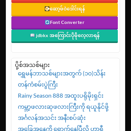
ဆော့ဖ်ဝဲဒေါင်းရန်
Font Converter
jdbkx အကြောင်းပိုမိုလေ့လာရန်
ပို့စ်အသစ်များ
ရွှေမန်ဘာသစ်များအတွက် (၁၀)သိန်း
တန်ကံစမ်းပွဲကြီး
Rainy Season 888 အထူးပရိုမိုးရှင်း
ကမ္ဘာ့ဖလားဆုဖလားကြီးကို ရယူနိုင်ဖို့
အင်္ဂလန်အသင်း အနီးစပ်ဆုံး
အခြေအနေကို ရောက်နေပြီလို့ ဟာရီ