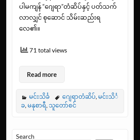
ပါမကျန် “ဂျေရာ”တံဆိပ်နှင့် ပတ်သက်
လာလျှင် စုဆောင် သိမ်းဆည်းရ
လေ၏။
71 total views
Read more
မင်းသိင်္ခ
ဂျေရာတံဆိပ်
,
မင်းသိင်္
ခ
,
မနုစာရီ
,
သူတော်စင်
Search