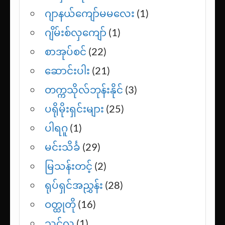
ဂျာနယ်ကျော်မမလေး
(1)
ဂျိမ်းစ်လှကျော်
(1)
စာအုပ်စင်
(22)
ဆောင်းပါး
(21)
တက္ကသိုလ်ဘုန်းနိုင်
(3)
ပရိုမိုးရှင်းများ
(25)
ပါရဂူ
(1)
မင်းသိင်္ခ
(29)
မြသန်းတင့်
(2)
ရုပ်ရှင်အညွှန်း
(28)
ဝတ္ထုတို
(16)
သင့်လူ
(1)