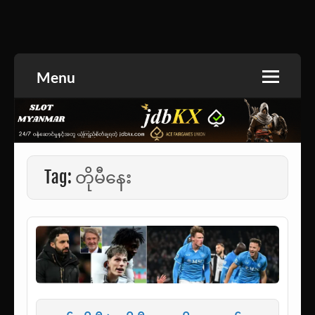
Skip
to
အားကစားသတင်း | ရုပ်ရှင်အညွှန်း | စာအုပ်စင် |
jdbKX News
content
ဝတ္ထုတို
Menu
Tag:
တိုမီနေး