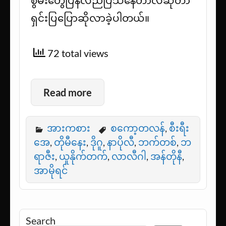
စွမ်းတွေပြန်လည်ပြသနေတာလဲဆိုတာ
ရှင်းပြပြောဆိုလာခဲ့ပါတယ်။
72 total views
Read more
အားကစား
စကော့တလန်
,
စီးရီး
အေ
,
တိုမီနေး
,
ဒိုဂူ
,
နာပိုလီ
,
ဘက်တစ်
,
ဘ
ရာဇီး
,
ယူနိုက်တက်
,
လာလီဂါ
,
အန်တိုနီ
,
အာမိုရင်
Search