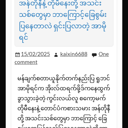
အန်တိုနီနဲ့ တိုမီနေးတို့ အသင်း
သစ်တွေမှာ ဘာကြောင့်ခြေစွမ်း
ပြနေတာလဲ ရှင်းပြလာတဲ့ အာမို
ရင်
15/02/2025
kaixin6688
One
comment
မန်ချက်စတာယူနိုက်တက်နည်းပြ ရူဘင်
အာမိုရင်က အိုးလ်ထရက်ဖို့ဒ်ကနေထွက်
ခွာသွားခဲ့တဲ့ ကွင်းလယ်လူ စကော့မက်
တိုမီနေးနဲ့ တောင်ပံကစားသမား အန်တိုနီ
တို့ အသင်းသစ်တွေမှာ ဘာကြောင့် ခြေ