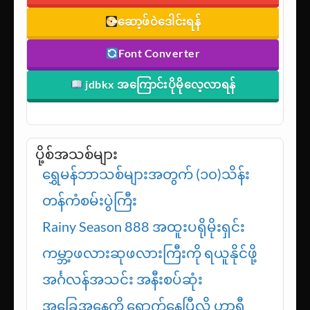
ဆော့ဖ်ဝဲဒေါင်းရန်
Font Converter
jdbkx အကြောင်းပိုမိုလေ့လာရန်
ပို့စ်အသစ်များ
ရွှေမန်ဘာသစ်များအတွက် (၁၀)သိန်း
တန်ကံစမ်းပွဲကြီး
Rainy Season 888 အထူးပရိုမိုးရှင်း
ကမ္ဘာ့ဖလားဆုဖလားကြီးကို ရယူနိုင်ဖို့
အင်္ဂလန်အသင်း အနီးစပ်ဆုံး
အခြေအနေကို ရောက်နေပြီလို့ ဟာရီ