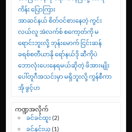
ကိန်း ပြောကြား
အာဆင်နယ် စိတ်ဝင်စားနေတဲ့ ကွင်း
လယ်လူ အဲလက်စ် စကော့တ်ကို မ
ရောင်းဘူးလို့ ဘုန်းမောက် ငြင်းဆန်
ခရစ်စတီယာနို ရော်နယ်ဒို ဆီကိုပဲ
ဘောလုံးပေးနေရမယ်ဆိုတဲ့ ဖိအားမျိုး
ပေါ်တူဂီအသင်းမှာ မရှိဘူးလို့ ကွန်စီကာ
အို ဖွင့်ဟ
ကဏ္ဍအလိုက်
ခင်ခင်ထူး
(2)
ခင်နှင်းယု
(1)