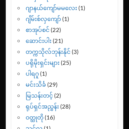
ဂျာနယ်ကျော်မမလေး
(1)
ဂျိမ်းစ်လှကျော်
(1)
စာအုပ်စင်
(22)
ဆောင်းပါး
(21)
တက္ကသိုလ်ဘုန်းနိုင်
(3)
ပရိုမိုးရှင်းများ
(25)
ပါရဂူ
(1)
မင်းသိင်္ခ
(29)
မြသန်းတင့်
(2)
ရုပ်ရှင်အညွှန်း
(28)
ဝတ္ထုတို
(16)
သင့်လူ
(1)