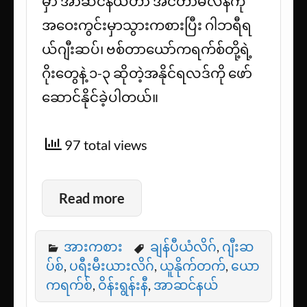
မှာ အာဆင်နယ်ဟာ အင်တာမီလန်ကို
အဝေးကွင်းမှာသွားကစားပြီး ဂါဘရီရ
ယ်ဂျီးဆပ်၊ ဗစ်တာယော်ကရက်စ်တို့ရဲ့
ဂိုးတွေနဲ့ ၁-၃ ဆိုတဲ့အနိုင်ရလဒ်ကို ဖော်
ဆောင်နိုင်ခဲ့ပါတယ်။
97 total views
Read more
အားကစား
ချန်ပီယံလိဂ်
,
ဂျီးဆ
ပ်စ်
,
ပရီးမီးယားလိဂ်
,
ယူနိုက်တက်
,
ယော
ကရက်စ်
,
ဝိန်းရွန်းနီ
,
အာဆင်နယ်