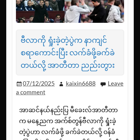
ဗီလာကို ရှုံးခဲ့တဲ့ပွဲက နာကျင်
စရာကောင်းပြီး လက်ခံဖို့ခက်ခဲ
တယ်လို့ အာတီတာ ညည်းတွား
07/12/2025
kaixin6688
Leave
a comment
အာဆင်နယ်နည်းပြ မီခေးလ်အာတီတာ
က မနေ့ညက အက်စ်တွန်ဗီလာကို ရှုံးခဲ့
တဲ့ပွဲဟာ လက်ခံဖို့ ခက်ခဲတယ်လို့ ဝန်ခံ