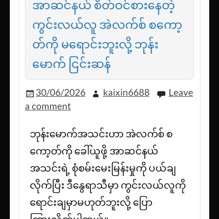
အာဆင်နယ် စိတ်ဝင်စားနေတဲ့
ကွင်းလယ်လူ အဲလက်စ် စကော့
တ်ကို မရောင်းဘူးလို့ ဘုန်း
မောက် ငြင်းဆန်
30/06/2026
kaixin6688
Leave
a comment
ဘုန်းမောက်အသင်းဟာ အဲလက်စ် စ
ကော့တ်ကို ခေါ်ယူဖို့ အာဆင်နယ်
အသင်းရဲ့ စုံစမ်းမေးမြန်းမှုကို ပယ်ချ
လိုက်ပြီး ဒီနွေရာသီမှာ ကွင်းလယ်လူကို
ရောင်းချမှာမဟုတ်ဘူးလို့ ပြော