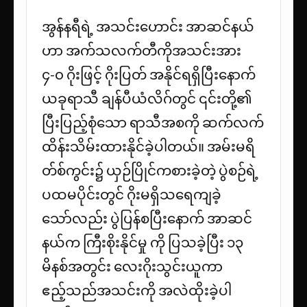
အွန်နရီရဲ့ အသင်းဟောင်း အာဆင်နယ်
ဟာ အက်သလက်တီကိုအသင်းအား
၄-၀ ဂိုးဖြင့် ဂိုးပြတ် အနိုင်ရရှိပြီးနောက်
ယခုရာသီ ချန်ပီယံလိဂ်တွင် ၎င်းတို့၏
ပြီးပြည့်စုံသော ရာသီအစကို ဆက်လက်
ထိန်းသိမ်းထားနိုင်ခဲ့ပါတယ်။ အမ်းမရိ
တ်စ်ကွင်း၌ ယှဉ်ပြိုင်ကစားခဲ့တဲ့ ပွဲစဉ်ရဲ့
ပထမပိုင်းတွင် ဂိုးမရှိသရေကျခဲ့
သော်လည်း ပွဲပြန်စပြီးနောက် အာဆင်
နယ်က ကြီးစိုးနိုင်မှု ကို ပြသခဲ့ပြီး ၁၃
မိနစ်အတွင်း လေးဂိုးသွင်းယူကာ
ဧည့်သည်အသင်းကို အလဲထိုးခဲ့ပါ