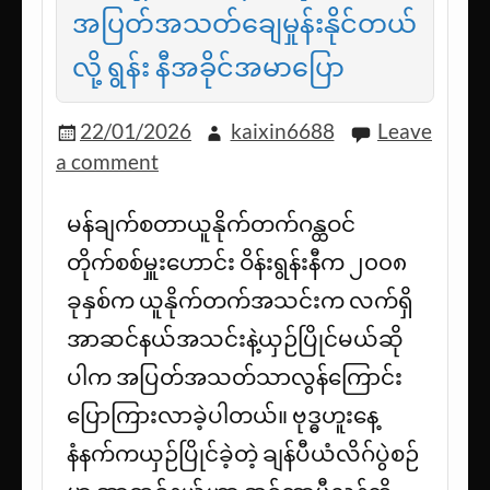
အပြတ်အသတ်ချေမှုန်းနိုင်တယ်
လို့ ရွန်း နီအခိုင်အမာပြော
22/01/2026
kaixin6688
Leave
a comment
မန်ချက်စတာယူနိုက်တက်ဂန္ထဝင်
တိုက်စစ်မှူးဟောင်း ဝိန်းရွန်းနီက ၂၀၀၈
ခုနှစ်က ယူနိုက်တက်အသင်းက လက်ရှိ
အာဆင်နယ်အသင်းနဲ့ယှဉ်ပြိုင်မယ်ဆို
ပါက အပြတ်အသတ်သာလွန်ကြောင်း
ပြောကြားလာခဲ့ပါတယ်။ ဗုဒ္ဓဟူးနေ့
နံနက်ကယှဉ်ပြိုင်ခဲ့တဲ့ ချန်ပီယံလိဂ်ပွဲစဉ်