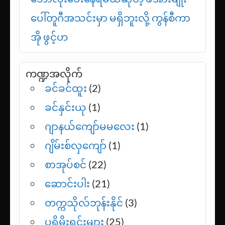
ပေါ်တူဂီအသင်းမှာ မရှိဘူးလို့ ကွန်စီကာ
အို ဖွင့်ဟ
ကဏ္ဍအလိုက်
ခင်ခင်ထူး
(2)
ခင်နှင်းယု
(1)
ဂျာနယ်ကျော်မမလေး
(1)
ဂျိမ်းစ်လှကျော်
(1)
စာအုပ်စင်
(22)
ဆောင်းပါး
(21)
တက္ကသိုလ်ဘုန်းနိုင်
(3)
ပရိုမိုးရှင်းများ
(25)