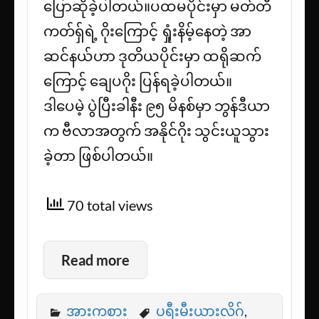
ပြောဆိုခဲ့ပါတယ်။ပထမပိုင်းမှာ မတ်တီ
ကတ်ရှ်ရဲ့ ဂိုးကြောင့် ရှုံးနိမ့်နေတဲ့ အာ
ဆင်နယ်ဟာ ဒုတိယပိုင်းမှာ ထရိုဆက်
ကြောင့် ချေပဂိုး ပြန်ရခဲ့ပါတယ်။
ဒါပေမဲ့ ပွဲပြီးခါနီး ၉၅ မိနစ်မှာ ဘွန်ဒီယာ
က ဗီလာအတွက် အနိုင်ဂိုး သွင်းယူသွား
ခဲ့တာ ဖြစ်ပါတယ်။
70 total views
Read more
အားကစား
ပရီးမီးယားလိဂ်
,