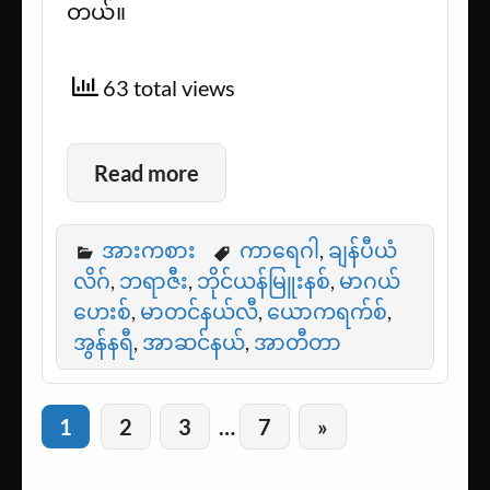
တယ်။
63 total views
Read more
အားကစား
ကာရေဂါ
,
ချန်ပီယံ
လိဂ်
,
ဘရာဇီး
,
ဘိုင်ယန်မြူးနစ်
,
မာဂယ်
ဟေးစ်
,
မာတင်နယ်လီ
,
ယောကရက်စ်
,
အွန်နရီ
,
အာဆင်နယ်
,
အာတီတာ
1
2
3
…
7
»