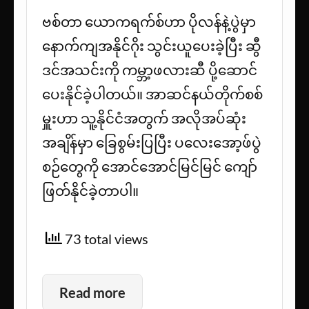
ဗစ်တာ ယောကရက်စ်ဟာ ပိုလန်နဲ့ပွဲမှာ
နောက်ကျအနိုင်ဂိုး သွင်းယူပေးခဲ့ပြီး ဆွီ
ဒင်အသင်းကို ကမ္ဘာ့ဖလားဆီ ပို့ဆောင်
ပေးနိုင်ခဲ့ပါတယ်။ အာဆင်နယ်တိုက်စစ်
မှူးဟာ သူ့နိုင်ငံအတွက် အလိုအပ်ဆုံး
အချိန်မှာ ခြေစွမ်းပြပြီး ပလေးအော့ဖ်ပွဲ
စဉ်တွေကို အောင်အောင်မြင်မြင် ကျော်
ဖြတ်နိုင်ခဲ့တာပါ။
73 total views
Read more