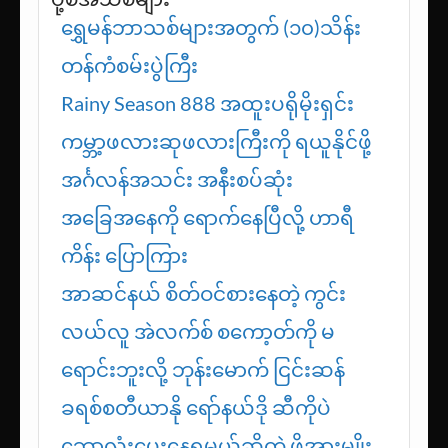
ရွှေမန်ဘာသစ်များအတွက် (၁၀)သိန်း
တန်ကံစမ်းပွဲကြီး
Rainy Season 888 အထူးပရိုမိုးရှင်း
ကမ္ဘာ့ဖလားဆုဖလားကြီးကို ရယူနိုင်ဖို့
အင်္ဂလန်အသင်း အနီးစပ်ဆုံး
အခြေအနေကို ရောက်နေပြီလို့ ဟာရီ
ကိန်း ပြောကြား
အာဆင်နယ် စိတ်ဝင်စားနေတဲ့ ကွင်း
လယ်လူ အဲလက်စ် စကော့တ်ကို မ
ရောင်းဘူးလို့ ဘုန်းမောက် ငြင်းဆန်
ခရစ်စတီယာနို ရော်နယ်ဒို ဆီကိုပဲ
ဘောလုံးပေးနေရမယ်ဆိုတဲ့ ဖိအားမျိုး