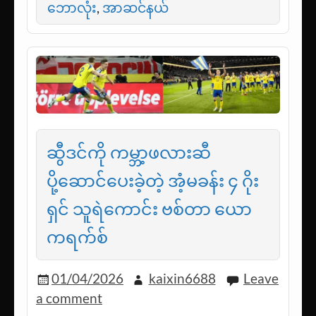
ဘောလုံး
,
အာဆင်နယ်
ဆွီဒင်ကို ကမ္ဘာ့ဖလားဆီ
ပို့ဆောင်ပေးခဲ့တဲ့ အံ့မခန်း ၄ ဂိုး
ရှင် သူရဲကောင်း ဗစ်တာ ယော
ကရက်စ်
01/04/2026
kaixin6688
Leave
a comment