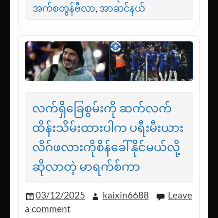
အက်စတွန်ဗီလာ
,
အာဆင်နယ်
လက်ရှိခြေစွမ်းကို ဆက်လက်
ထိန်းသိမ်းထားပါက ပရီးမီးယား
လိဂ်ဖလားကိုစိန်ခေါ်နိုင်မယ်လို့
ဆိုလာတဲ့ မာရက်စ်ကာ
03/12/2025
kaixin6688
Leave
a comment