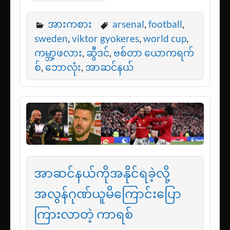
အားကစား
arsenal
,
football
,
sweden
,
viktor gyokeres
,
world cup
,
ကမ္ဘာ့ဖလား
,
ဆွီဒင်
,
ဗစ်တာ ယောကရက်
စ်
,
ဘောလုံး
,
အာဆင်နယ်
အာဆင်နယ်ကိုအနိုင်ရခဲ့လို့
အလွန်ဂုဏ်ယူမိကြောင်းပြော
ကြားလာတဲ့ ကာရစ်