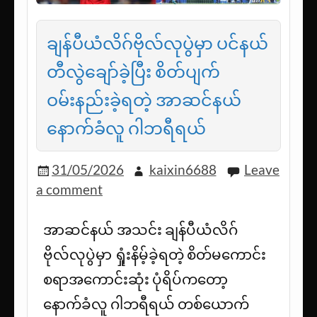
ချန်ပီယံလိဂ်ဗိုလ်လုပွဲမှာ ပင်နယ်
တီလွဲချော်ခဲ့ပြီး စိတ်ပျက်
ဝမ်းနည်းခဲ့ရတဲ့ အာဆင်နယ်
နောက်ခံလူ ဂါဘရီရယ်
31/05/2026
kaixin6688
Leave
a comment
အာဆင်နယ် အသင်း ချန်ပီယံလိဂ်
ဗိုလ်လုပွဲမှာ ရှုံးနိမ့်ခဲ့ရတဲ့ စိတ်မကောင်း
စရာအကောင်းဆုံး ပုံရိပ်ကတော့
နောက်ခံလူ ဂါဘရီရယ် တစ်ယောက်