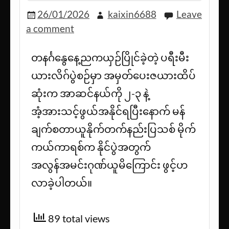
26/01/2026
kaixin6688
Leave
a comment
တနင်္ဂနွေနေ့ညကယှဉ်ပြိုင်ခဲ့တဲ့ ပရီးမီး
ယားလိဂ်ပွဲစဉ်မှာ အမှတ်ပေးဇယားထိပ်
ဆုံးက အာဆင်နယ်ကို ၂-၃ နဲ့
အံ့အားသင့်ဖွယ်အနိုင်ရပြီးနောက် မန်
ချက်စတာယူနိုက်တက်နည်းပြသစ် မိုက်
ကယ်ကာရစ်က နိုင်ပွဲအတွက်
အလွန်အမင်းဂုဏ်ယူမိကြောင်း ဖွင့်ဟ
လာခဲ့ပါတယ်။
89 total views