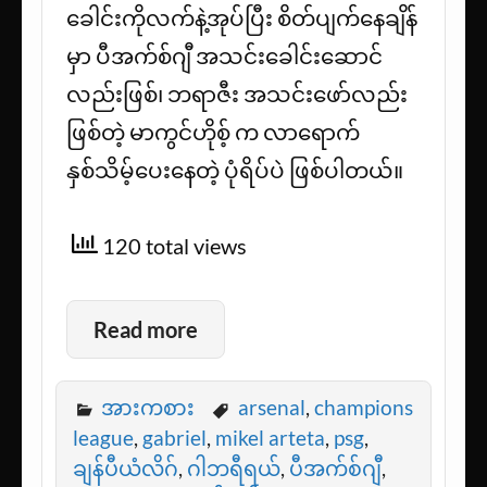
ခေါင်းကိုလက်နဲ့အုပ်ပြီး စိတ်ပျက်နေချိန်
မှာ ပီအက်စ်ဂျီ အသင်းခေါင်းဆောင်
လည်းဖြစ်၊ ဘရာဇီး အသင်းဖော်လည်း
ဖြစ်တဲ့ မာကွင်ဟိုစ့် က လာရောက်
နှစ်သိမ့်ပေးနေတဲ့ ပုံရိပ်ပဲ ဖြစ်ပါတယ်။
120 total views
Read more
အားကစား
arsenal
,
champions
league
,
gabriel
,
mikel arteta
,
psg
,
ချန်ပီယံလိဂ်
,
ဂါဘရီရယ်
,
ပီအက်စ်ဂျီ
,