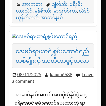
အားကစား
ချဲလ်ဆီး
,
ပရီးမီး
ယားလိဂ်
,
မန်စီးတီး
,
မာရက်စ်ကာ
,
လိဒ်စ်
ယူနိုက်တက်
,
အာဆင်နယ်
ဒေးဗစ်ရာယာရဲ့စွမ်းဆောင်ရည်
တစ်မျိုးကို အာတီတာဖွင့်ဟလာ
08/11/2025
kaixin6688
Leave
a comment
အာဆင်နယ်အသင်း ပေးဂိုးမဲ့နိုင်ပွဲတွေ
ရရှိအောင် စွမ်းဆောင်ပေးထားတဲ့ ရာ