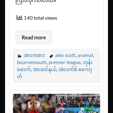
ကြားလိုက်ပါတယ်။
140 total views
Read more
အားကစား
alex scott
,
arsenal
,
bournemouth
,
premier league
,
ဘုန်း
မောက်
,
အာဆင်နယ်
,
အဲလက်စ် စကော့
တ်