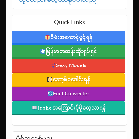
Quick Links
ဂိမ်းအကောင့်ဖွင့်ရန်
မြန်မာစာတန်းထိုးရုပ်ရှင်
Sexy Models
ဆော့ဖ်ဝဲဒေါင်းရန်
Font Converter
jdbkx အကြောင်းပိုမိုလေ့လာရန်
ပို့စ်အသစ်များ