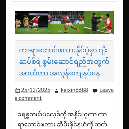
ကာရာဘောင်ဖလားနိုင်ပွဲမှာ ဂျီး
ဆပ်စ်ရဲ့စွမ်းဆောင်ရည်အတွက်
အာတီတာ အလွန်ကျေနပ်နေ
25/12/2025
kaixin6688
Leave
a comment
ခရစ္စတယ်ပဲလေ့စ်ကို အနိုင်ယူကာ ကာ
ရာဘောင်ဖလား ဆီမီးဖိုင်နယ်ကို တက်