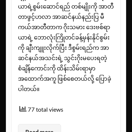
ယာရဲ့စွမ်းဆောင်ရည် တစ်မျိုးကို အာတီ
တာဖွင့်ဟလာ အာဆင်နယ်နည်းပြ မီ
ကယ်အာတီတာက ဂိုးသမား ဒေးဗစ်ရာ
ယာရဲ့ ဘောလုံးကြိုတင်ခန့်မှန်းနိုင်စွမ်း
ကို ချီးကျူးလိုက်ပြီး ဒီစွမ်းရည်က အာ
ဆင်နယ်အသင်းရဲ့ သွင်းဂိုးမပေးရတဲ့
စံချိန်ကောင်းကို ထိန်းသိမ်းရာမှာ
အထောက်အကူ ဖြစ်စေတယ်လို့ ပြောခဲ့
ပါတယ်။
77 total views