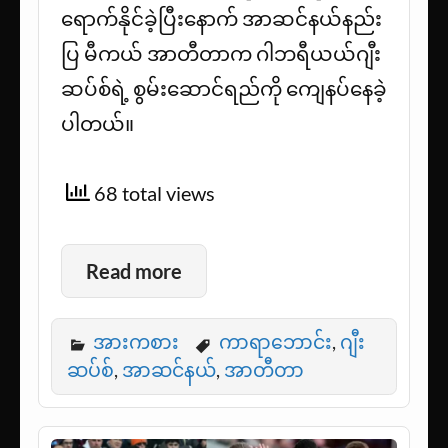
ရောက်နိုင်ခဲ့ပြီးနောက် အာဆင်နယ်နည်း
ပြ မီကယ် အာတီတာက ဂါဘရီယယ်ဂျီး
ဆပ်စ်ရဲ့ စွမ်းဆောင်ရည်ကို ကျေနပ်နေခဲ့
ပါတယ်။
68 total views
Read more
အားကစား
ကာရာဘောင်း
,
ဂျီး
ဆပ်စ်
,
အာဆင်နယ်
,
အာတီတာ