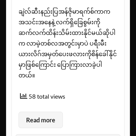
ချဲလ်ဆီးနည်းပြအန်ဇိုမာရက်စ်ကာက
အသင်းအနေနဲ့ လက်ရှိခြေစွမ်းကို
ဆက်လက်ထိန်းသိမ်းထားနိုင်မယ်ဆိုပါ
က လာမဲ့တစ်လအတွင်းမှာပဲ ပရီးမီး
ယားလိဂ်အမှတ်ပေးဖလားကိုစိန်ခေါ်နိုင်
မှာဖြစ်ကြောင်း ပြောကြားလာခဲ့ပါ
တယ်။
58 total views
Read more