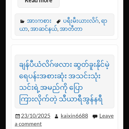
Read more
အားကစား
ပရီးမီးယားလိဂ်
,
ရာ
ယာ
,
အာဆင်နယ်
,
အာတီတာ
ချန်ပီယံလိဂ်ဖလား ဆွတ်ခူးနိုင်မဲ့
ရေပန်းအစားဆုံး အသင်းသုံး
သင်းရဲ့အမည်ကို ပြော
ကြားလိုက်တဲ့ သီယာရီအွန်နရီ
23/10/2025
kaixin6688
Leave
a comment