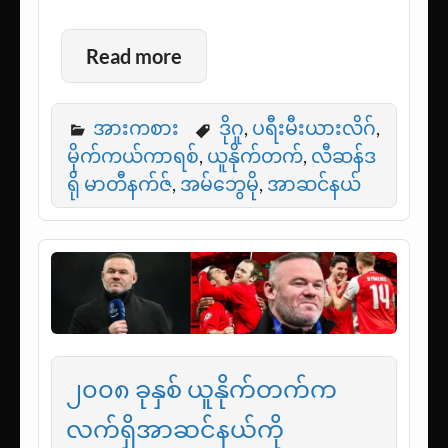
Read more
အားကစား
ဒိုဂူ
,
ပရီးမီးယားလိဂ်
,
မိုက်ကယ်ကာရစ်
,
ယူနိုက်တက်
,
လီဆန်ဒ
ရို မာတီနက်ဇ်
,
အမ်ဘွေမို
,
အာဆင်နယ်
၂၀၀၈ ခုနှစ် ယူနိုက်တက်က
လက်ရှိအာဆင်နယ်ကို