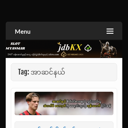
Skip
to
အားကစားသတင်း | ရုပ်ရှင်အညွှန်း | စာအုပ်စင် |
jdbKX News
content
ဝတ္ထုတို
Menu
Tag:
အာဆင်နယ်