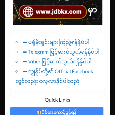
➡ ပရိုမိုးရှင်းများကြည့်ရန်နှိပ်ပါ
➡ Telegram ဖြင့်ဆက်သွယ်ရန်နှိပ်ပါ
➡
Viber ဖြင့်ဆက်သွယ်ရန်နှိပ်ပါ
➡ ကျွန်ုပ်တို့၏ Official Facebook
တွင်လည်း လေ့လာနိုင်ပါသည်
Quick Links
ဂိမ်းအကောင့်ဖွင့်ရန်