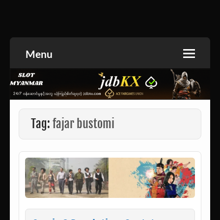
Skip
to
အားကစားသတင်း | ရုပ်ရှင်အညွှန်း | စာအုပ်စင် |
jdbKX News
content
ဝတ္ထုတို
Menu
Tag:
fajar bustomi