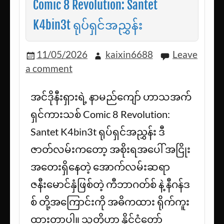
Comic 8 Revolution: Santet
K4bin3t ရုပ်ရှင်အညွှန်း
11/05/2026
kaixin6688
Leave
a comment
အင်ဒိုနီးရှားရဲ့ နာမည်ကျော် ဟာသအက်
ရှင်ကားသစ် Comic 8 Revolution:
Santet K4bin3t ရုပ်ရှင်အညွှန်း ဒီ
ဇာတ်လမ်းကတော့ အစိုးရအပေါ် အငြိုး
အတေးရှိနေတဲ့ အောက်လမ်းဆရာ
ဇနီးမောင်နှံဖြစ်တဲ့ ကီဘာဂတ်စ် နဲ့ နီဂန်ဒ
စ် တို့အကြောင်းကို အဓိကထား ရိုက်ကူး
ထားတာပါ။ သူတို့ဟာ နိုင်ငံတော်