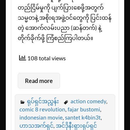
တည်ငြိမ်မှုကို ပျက်ပြားစေဖို့အတွက်
သမ္မတနဲ့ အစိုးရအဖွဲ့ဝင်တွေကို ပြင်းထန်
တဲ့ အောက်လမ်းပညာ (ဆန်တက်) နဲ့
တိုက်ခိုက်ဖို့ ကြံစည်ကြပါတယ်။
108 total views
Read more
ရုပ်ရှင်အညွှန်း
action comedy
,
comic 8 revolution
,
fajar bustomi
,
indonesian movie
,
santet k4bin3t
,
ဟာသအက်ရှင်
,
အင်ဒိုနီးရှားရုပ်ရှင်