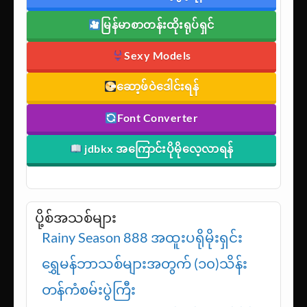
မြန်မာစာတန်းထိုးရုပ်ရှင်
Sexy Models
ဆော့ဖ်ဝဲဒေါင်းရန်
Font Converter
jdbkx အကြောင်းပိုမိုလေ့လာရန်
ပို့စ်အသစ်များ
Rainy Season 888 အထူးပရိုမိုးရှင်း
ရွှေမန်ဘာသစ်များအတွက် (၁၀)သိန်း
တန်ကံစမ်းပွဲကြီး