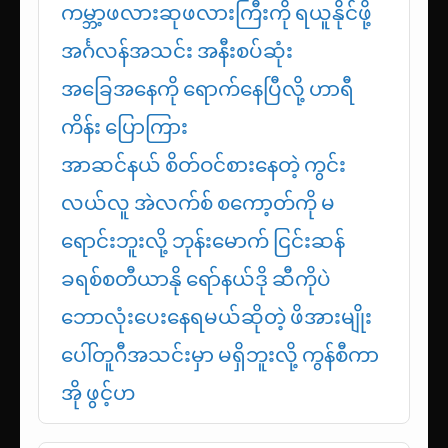
ကမ္ဘာ့ဖလားဆုဖလားကြီးကို ရယူနိုင်ဖို့
အင်္ဂလန်အသင်း အနီးစပ်ဆုံး
အခြေအနေကို ရောက်နေပြီလို့ ဟာရီ
ကိန်း ပြောကြား
အာဆင်နယ် စိတ်ဝင်စားနေတဲ့ ကွင်း
လယ်လူ အဲလက်စ် စကော့တ်ကို မ
ရောင်းဘူးလို့ ဘုန်းမောက် ငြင်းဆန်
ခရစ်စတီယာနို ရော်နယ်ဒို ဆီကိုပဲ
ဘောလုံးပေးနေရမယ်ဆိုတဲ့ ဖိအားမျိုး
ပေါ်တူဂီအသင်းမှာ မရှိဘူးလို့ ကွန်စီကာ
အို ဖွင့်ဟ