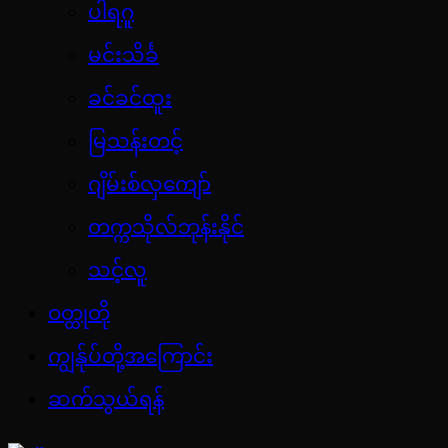
ပါရဂူ
မင်းသိင်္ခ
ခင်ခင်ထူး
မြသန်းတင့်
ဂျိမ်းစ်လှကျော်
တက္ကသိုလ်ဘုန်းနိုင်
သင့်လူ
ဝတ္ထုတို
ကျွန်ုပ်တို့အကြောင်း
ဆက်သွယ်ရန်