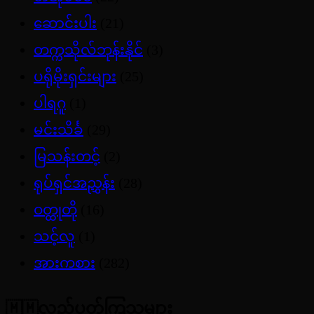
ဆောင်းပါး
(21)
တက္ကသိုလ်ဘုန်းနိုင်
(3)
ပရိုမိုးရှင်းများ
(25)
ပါရဂူ
(1)
မင်းသိင်္ခ
(29)
မြသန်းတင့်
(2)
ရုပ်ရှင်အညွှန်း
(28)
ဝတ္ထုတို
(16)
သင့်လူ
(1)
အားကစား
(282)
🇲🇲လည်ပတ်ကြသူများ