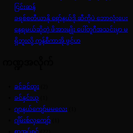
ငြင်းဆန်
ခရစ်စတီယာနို ရော်နယ်ဒို ဆီကိုပဲ ဘောလုံးပေး
နေရမယ်ဆိုတဲ့ ဖိအားမျိုး ပေါ်တူဂီအသင်းမှာ မ
ရှိဘူးလို့ ကွန်စီကာအို ဖွင့်ဟ
ကဏ္ဍအလိုက်
ခင်ခင်ထူး
(2)
ခင်နှင်းယု
(1)
ဂျာနယ်ကျော်မမလေး
(1)
ဂျိမ်းစ်လှကျော်
(1)
စာအုပ်စင်
(22)