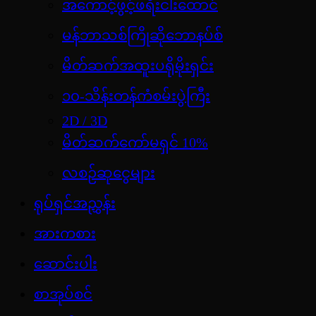
အကောင့်ဖွင့်ဖရီးငါးထောင်
မန်ဘာသစ်ကြိုဆိုဘောနပ်စ်
မိတ်ဆက်အထူးပရိုမိုးရှင်း
၁၀-သိန်းတန်ကံစမ်းပွဲကြီး
2D / 3D
မိတ်ဆက်ကော်မရှင် 10%
လစဉ်ဆုငွေများ
ရုပ်ရှင်အညွှန်း
အားကစား
ဆောင်းပါး
စာအုပ်စင်