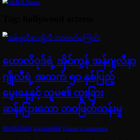
Tag:
hollywood actress
ဟောလိဝုဒ်ရဲ့ အိုင်ကွန် အန်ဂျလီနာ
ဂျိုလီရဲ့ အသက် ၅၁ နှစ်ပြည့်
မွေးနေ့နှင့် သူမ၏ ထူးခြား
ဆန်းပြားသော ဘဝဖြတ်သန်းမှု
06/06/2026
kaixin6688
Leave a comment