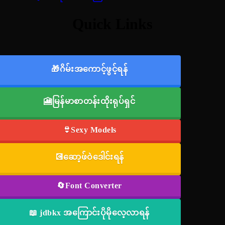
Quick Links
🎁ဂိမ်းအကောင့်ဖွင့်ရန်
🎦မြန်မာစာတန်းထိုးရုပ်ရှင်
👙Sexy Models
💽ဆော့ဖ်ဝဲဒေါင်းရန်
🔄Font Converter
📖 jdbkx အကြောင်းပိုမိုလေ့လာရန်