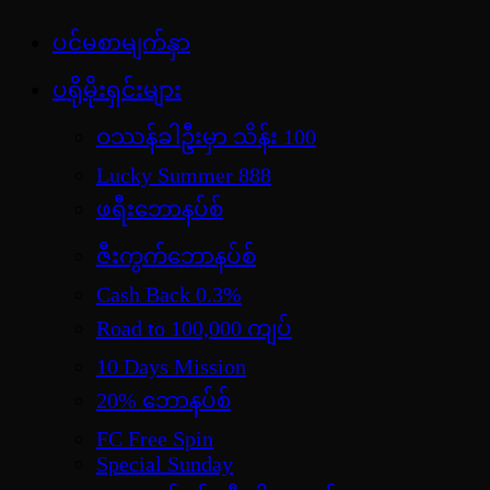
Skip
ပင်မစာမျက်နှာ
jdbKX News
to
အားကစားသတင်း | ရုပ်ရှင်အညွှန်း | စာအုပ်စင် |
content
ပရိုမိုးရှင်းများ
ဝတ္ထုတို
ဝဿန်ခါဦးမှာ သိန်း 100
Lucky Summer 888
ဖရီးဘောနပ်စ်
ဇီးကွက်ဘောနပ်စ်
Cash Back 0.3%
Road to 100,000 ကျပ်
10 Days Mission
20% ဘောနပ်စ်
FC Free Spin
Special Sunday