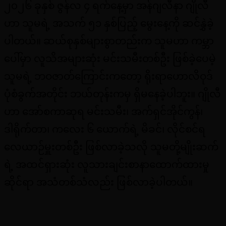
၂၀၂၆ ခုနှစ် ဇွန်လ ၄ ရက်နေ့မှာ အန်ဂျလီနာ ဂျိုလီ
ဟာ သူမရဲ့ အသက် ၅၁ နှစ်ပြည့် မွေးနေ့ကို ဆင်နွှဲခဲ့
ပါတယ်။ ဆယ်စုနှစ်များစွာတည်းက သူမဟာ ကမ္ဘာ
ပေါ်မှာ လူသိအများဆုံး မင်းသမီးတစ်ဦး ဖြစ်ခဲ့ပေမဲ့
သူမရဲ့ ဘဝဇာတ်ကြောင်းကတော့ ရိုးရာဟောလိဝုဒ်
ပုံစံခွက်အတိုင်း ဘယ်တုန်းကမှ ရှိမနေခဲ့ပါဘူး။ ဂျိုလီ
ဟာ အော်စကာဆုရ မင်းသမီး၊ အက်ရှင်အိုင်ကွန်၊
ဒါရိုက်တာ၊ ကလေး ၆ ယောက်ရဲ့ မိခင်၊ လိုင်စင်ရ
လေယာဉ်မှူးတစ်ဦး ဖြစ်လာခဲ့သလို သူမတို့မျိုးဆက်
ရဲ့ အထင်ရှားဆုံး လူသားချင်းစာနာထောက်ထားမှု
ဆိုင်ရာ အသံတစ်သံလည်း ဖြစ်လာခဲ့ပါတယ်။