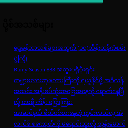
ပို့စ်အသစ်များ
ရွှေမန်ဘာသစ်များအတွက် (၁၀)သိန်းတန်ကံစမ်း
ပွဲကြီး
Rainy Season 888 အထူးပရိုမိုးရှင်း
ကမ္ဘာ့ဖလားဆုဖလားကြီးကို ရယူနိုင်ဖို့ အင်္ဂလန်
အသင်း အနီးစပ်ဆုံးအခြေအနေကို ရောက်နေပြီ
လို့ ဟာရီ ကိန်း ပြောကြား
အာဆင်နယ် စိတ်ဝင်စားနေတဲ့ ကွင်းလယ်လူ အဲ
လက်စ် စကော့တ်ကို မရောင်းဘူးလို့ ဘုန်းမောက်