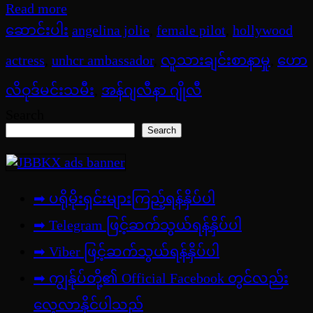
Read more
ဆောင်းပါး
angelina jolie
,
female pilot
,
hollywood
actress
,
unhcr ambassador
,
လူသားချင်းစာနာမှု
,
ဟော
လိဝုဒ်မင်းသမီး
,
အန်ဂျလီနာ ဂျိုလီ
Search
Search
➡ ပရိုမိုးရှင်းများကြည့်ရန်နှိပ်ပါ
➡ Telegram ဖြင့်ဆက်သွယ်ရန်နှိပ်ပါ
➡
Viber ဖြင့်ဆက်သွယ်ရန်နှိပ်ပါ
➡ ကျွန်ုပ်တို့၏ Official Facebook တွင်လည်း
လေ့လာနိုင်ပါသည်