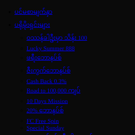
Skip
ပင်မစာမျက်နှာ
jdbKX News
to
အားကစားသတင်း | ရုပ်ရှင်အညွှန်း | စာအုပ်စင် | ဝတ္ထုတ
content
ပရိုမိုးရှင်းများ
ဝဿန်ခါဦးမှာ သိန်း 100
Lucky Summer 888
ဖရီးဘောနပ်စ်
ဇီးကွက်ဘောနပ်စ်
Cash Back 0.3%
Road to 100,000 ကျပ်
10 Days Mission
20% ဘောနပ်စ်
FC Free Spin
Special Sunday