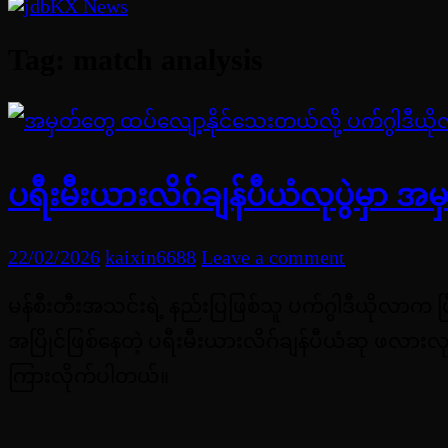
Tag:
match analysis
ပရီးမီးယားလိဂ်ချန်ပီယံလုပွဲမှာ 
22/02/2026
kaixin6688
Leave a comment
မန်စီးတီးအသင်းရဲ့ နည်းပြဖြစ်သူ ပက်ဂွါဒီယိုလာက ပြီး
အပြိုင်ဖြစ်နေတဲ့ ပရီးမီးယားလိဂ်ချန်ပီယံဆု ဖလားလုပ
ကြားလိုက်ပါတယ်။