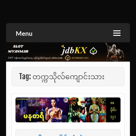
Skip
to
အားကစားသတင်း | ရုပ်ရှင်အညွှန်း | စာအုပ်စင် |
jdbKX News
content
ဝတ္ထုတို
Menu
Tag:
တက္ကသိုလ်ကျောင်းသား