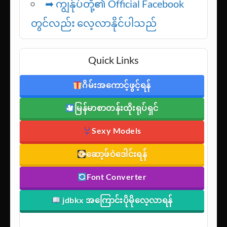
➡ ကျွန်ုပ်တို့၏ Official Facebook
တွင်လည်း လေ့လာနိုင်ပါသည်
Quick Links
ဂိမ်းအကောင့်ဖွင့်ရန်
မြန်မာစာတန်းထိုးရုပ်ရှင်
Sexy Models
ဆော့ဖ်ဝဲဒေါင်းရန်
Font Converter
jdbkx အကြောင်းပိုမိုလေ့လာရန်