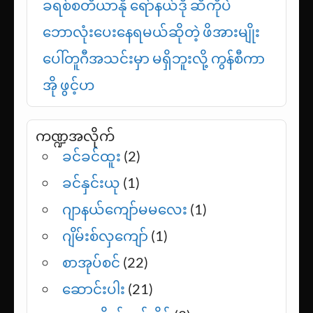
ခရစ်စတီယာနို ရော်နယ်ဒို ဆီကိုပဲ
ဘောလုံးပေးနေရမယ်ဆိုတဲ့ ဖိအားမျိုး
ပေါ်တူဂီအသင်းမှာ မရှိဘူးလို့ ကွန်စီကာ
အို ဖွင့်ဟ
ကဏ္ဍအလိုက်
ခင်ခင်ထူး
(2)
ခင်နှင်းယု
(1)
ဂျာနယ်ကျော်မမလေး
(1)
ဂျိမ်းစ်လှကျော်
(1)
စာအုပ်စင်
(22)
ဆောင်းပါး
(21)