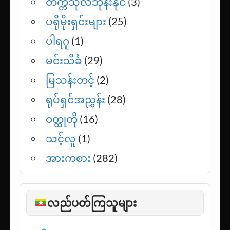
တက္ကသိုလ်ဘုန်းနိုင်
(3)
ပရိုမိုးရှင်းများ
(25)
ပါရဂူ
(1)
မင်းသိင်္ခ
(29)
မြသန်းတင့်
(2)
ရုပ်ရှင်အညွှန်း
(28)
ဝတ္ထုတို
(16)
သင့်လူ
(1)
အားကစား
(282)
လည်ပတ်ကြသူများ