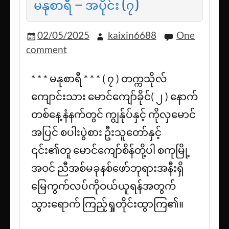
မနုစာရီ – အပိုင်း (၇)
02/05/2025
kaixin6688
One
comment
* * * မနုစာရီ * * * ( ၇ ) တက္ကသိုလ်
ကျောင်းသား မောင်ကျော်ခိုင်( ၂ ) နောက်
တစ်နေ့ နံနက်တွင် ကျွန်ုပ်နှင့် ကိုလှမောင်
အပြင် စပါးပွဲစား ဦးသူတော်နှင့်
၎င်း၏တူ မောင်ကျော်စိန်တို့ပါ စကုမြို့
အဝင် ညီအစ်မခုနစ်ဖော်ဘုရားအနီးရှိ
မြေကွက်လပ်ကိုဝယ်ယူရန်အတွက်
သွားရောက် ကြည့်ရှုတိုင်းထွာကြ၏။