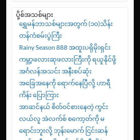
ပို့စ်အသစ်များ
ရွှေမန်ဘာသစ်များအတွက် (၁၀)သိန်း
တန်ကံစမ်းပွဲကြီး
Rainy Season 888 အထူးပရိုမိုးရှင်း
ကမ္ဘာ့ဖလားဆုဖလားကြီးကို ရယူနိုင်ဖို့
အင်္ဂလန်အသင်း အနီးစပ်ဆုံး
အခြေအနေကို ရောက်နေပြီလို့ ဟာရီ
ကိန်း ပြောကြား
အာဆင်နယ် စိတ်ဝင်စားနေတဲ့ ကွင်း
လယ်လူ အဲလက်စ် စကော့တ်ကို မ
ရောင်းဘူးလို့ ဘုန်းမောက် ငြင်းဆန်