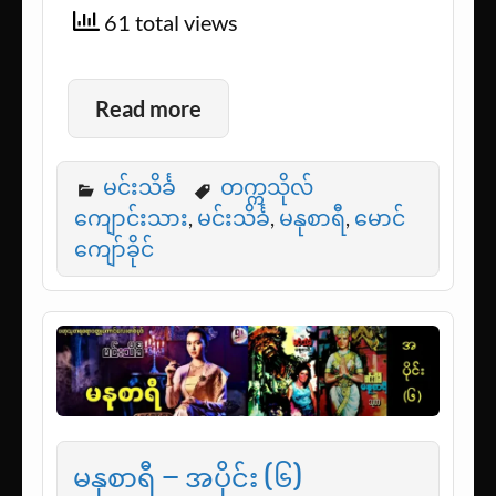
61 total views
Read more
မင်းသိင်္ခ
တက္ကသိုလ်
ကျောင်းသား
,
မင်းသိင်္ခ
,
မနုစာရီ
,
မောင်
ကျော်ခိုင်
မနုစာရီ – အပိုင်း (၆)