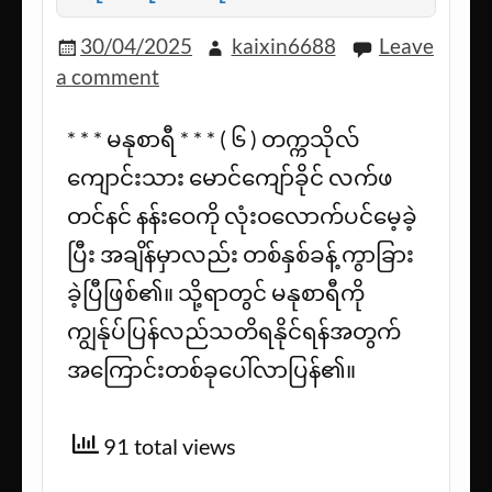
30/04/2025
kaixin6688
Leave
a comment
* * * မနုစာရီ * * * ( ၆ ) တက္ကသိုလ်
ကျောင်းသား မောင်ကျော်ခိုင် လက်ဖ
တင်နင် နန်းဝေကို လုံးဝလောက်ပင်မေ့ခဲ့
ပြီး အချိန်မှာလည်း တစ်နှစ်ခန့် ကွာခြား
ခဲ့ပြီဖြစ်၏။ သို့ရာတွင် မနုစာရီကို
ကျွန်ုပ်ပြန်လည်သတိရနိုင်ရန်အတွက်
အကြောင်းတစ်ခုပေါ်လာပြန်၏။
91 total views