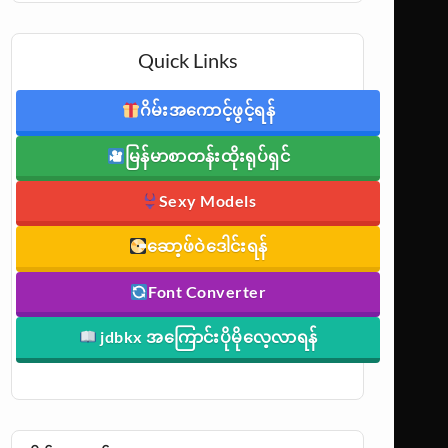
Quick Links
ဂိမ်းအကောင့်ဖွင့်ရန်
မြန်မာစာတန်းထိုးရုပ်ရှင်
Sexy Models
ဆော့ဖ်ဝဲဒေါင်းရန်
Font Converter
jdbkx အကြောင်းပိုမိုလေ့လာရန်