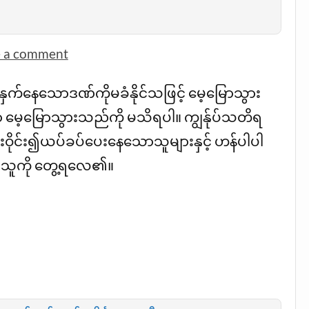
e a comment
ရိုက်နှက်နေသောဒဏ်ကိုမခံနိုင်သဖြင့် မေ့မြောသွား
ာ မေ့မြောသွားသည်ကို မသိရပါ။ ကျွန်ုပ်သတိရ
ိုင်း၍ယပ်ခပ်ပေးနေသောသူများနှင့် ဟန်ပါပါ
ိုသူကို တွေ့ရလေ၏။