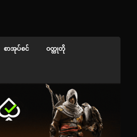
စာအုပ်စင်
ဝတ္ထုတို