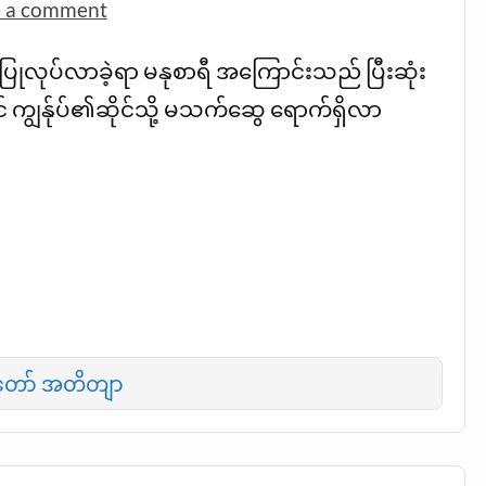
e a comment
န်ပြုလုပ်လာခဲ့ရာ မနုစာရီ အကြောင်းသည် ပြီးဆုံး
င် ကျွန်ုပ်၏ဆိုင်သို့ မသက်ဆွေ ရောက်ရှိလာ
တော် အတိတျာ