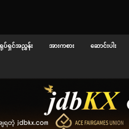
 | စာအုပ်စင် | ဝတ္ထုတို
ရုပ်ရှင်အညွှန်း
အားကစား
ဆောင်းပါး