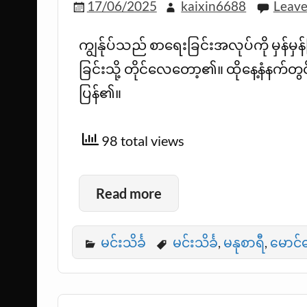
17/06/2025
kaixin6688
Leav
ကျွန်ုပ်သည် စာရေးခြင်းအလုပ်ကို မှန်မှ
ခြင်းသို့ တိုင်လေတော့၏။ ထိုနေ့နံနက်တွ
ပြန်၏။
98 total views
Read more
မင်းသိင်္ခ
မင်းသိင်္ခ
,
မနုစာရီ
,
မောင်