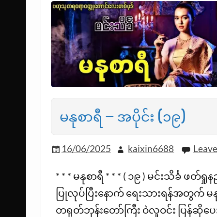
မနုစာရီ – အပိုင်း (၁၉)
16/06/2025
kaixin6688
Leav
* * * မနုစာရီ * * * ( ၁၉ ) မင်းသိင်္ခ
ပြုလုပ်ပြီးနောက် ရေးသားရန်အတွက် မန
တရုတ်ဘုန်းတော်ကြီး ဝဲလူဝင်း ပြန်ဆိုပေး