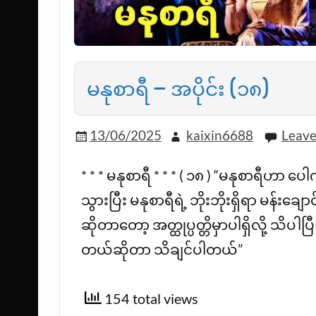
မနုစာရီ – အပိုင်း (၁၈)
13/06/2025
kaixin6688
Leav
* * * မနုစာရီ * * * ( ၁၈ ) “မနုစာရီဟာ ပေ
သွားပြီး မနုစာရီရဲ့ ဘိုးဘိုးရှိရာ မန်း
ဆိုတာတော့ အတ္ထုပ္ပတ္တိမှာပါရှိလို့ သိပါ
တယ်ဆိုတာ သိချင်ပါတယ်”
154 total views