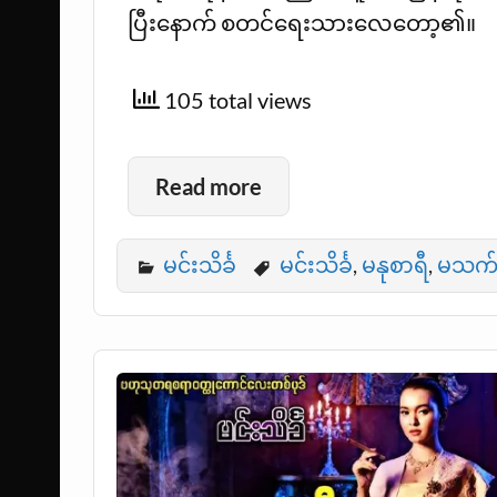
ပြီးနောက် စတင်ရေးသားလေတော့၏။
105 total views
Read more
မင်းသိင်္ခ
မင်းသိင်္ခ
,
မနုစာရီ
,
မသက်