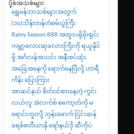
ပို့စ်အသစ်များ
ရွှေမန်ဘာသစ်များအတွက်
(၁၀)သိန်းတန်ကံစမ်းပွဲကြီး
Rainy Season 888 အထူးပရိုမိုးရှင်း
ကမ္ဘာ့ဖလားဆုဖလားကြီးကို ရယူနိုင်
ဖို့ အင်္ဂလန်အသင်း အနီးစပ်ဆုံး
အခြေအနေကို ရောက်နေပြီလို့ ဟာရီ
ကိန်း ပြောကြား
အာဆင်နယ် စိတ်ဝင်စားနေတဲ့ ကွင်း
လယ်လူ အဲလက်စ် စကော့တ်ကို မ
ရောင်းဘူးလို့ ဘုန်းမောက် ငြင်းဆန်
ခရစ်စတီယာနို ရော်နယ်ဒို ဆီကိုပဲ