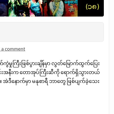
e a comment
ါက်ကွဲမှုကြီးဖြစ်ပွားချိန်မှာ လွတ်မြောက်ထွက်ပြေး
ချောင်းအနီးက တောအုပ်ကြီးဆီကို ရောက်ရှိသွားတယ်
ပြီ။ အဲဒီနောက်မှာ မနုစာရီ ဘာတွေ ဖြစ်ပျက်ခဲ့သေး