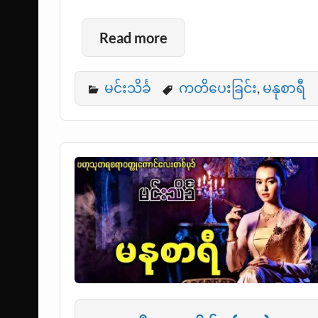
Read more
မင်းသိင်္ခ
ကတိပေးခြင်း
,
မနုစာရီ