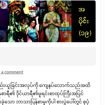
e a comment
 ဖတ်ရှုနည်းယူခြင်းအလုပ်ကို ကျေနပ်လောက်သည်အထိ
ုစာရီ၏ ဒိုင်ယာရီ၏မူရင်းစာထုပ်ကြီးအပြင်
ခဲ့သော ဘာသာပြန်စာမူကိုပါ စားပွဲပေါ်တွင် စုပုံ