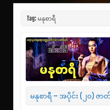
Tag:
မနုစာရီ
မနုစာရီ – အပိုင်း (၂၀) ဇာတ