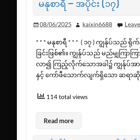
မနုစာရီ – အပိုင်း (၁၇)
08/06/2025
kaixin6688
Leav
* * * မနုစာရီ * * * ( ၁၇ ) ကျွန်ုပ်သည် 
ခြင်းဖြစ်၏။ ကျွန်ုပ်သည် မည်မျှကြာကြ
လာ၍ ကြည့်လိုက်သောအခါ၌ ကျွန်ုပ်အားဝ
နှင့် ကော်ဖီသောက်လျက်ရှိသော ဆရာဆ
114 total views
Read more