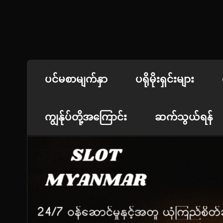
Skip
to
content
jdbKX News
အားကစားသတင်း | ရုပ်ရှင်အညွှန်း
ပင်မစာမျက်နှာ
ပရိုမိုးရှင်းများ
ကျွန်ုပ်တို့အကြောင်း
ဆက်သွယ်ရန်