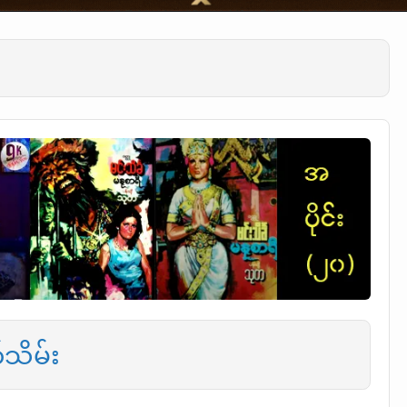
်သိမ်း