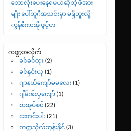
ဘောလုံးပေးနေရမယ်ဆိုတဲ့ ဖိအား
မျိုး ပေါ်တူဂီအသင်းမှာ မရှိဘူးလို့
ကွန်စီကာအို ဖွင့်ဟ
ကဏ္ဍအလိုက်
ခင်ခင်ထူး
(2)
ခင်နှင်းယု
(1)
ဂျာနယ်ကျော်မမလေး
(1)
ဂျိမ်းစ်လှကျော်
(1)
စာအုပ်စင်
(22)
ဆောင်းပါး
(21)
တက္ကသိုလ်ဘုန်းနိုင်
(3)