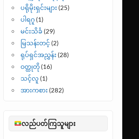
ပရိုမိုးရှင်းများ
(25)
ပါရဂူ
(1)
မင်းသိင်္ခ
(29)
မြသန်းတင့်
(2)
ရုပ်ရှင်အညွှန်း
(28)
ဝတ္ထုတို
(16)
သင့်လူ
(1)
အားကစား
(282)
လည်ပတ်ကြသူများ